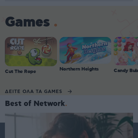
Games
Northern Heights
Candy Bub
Cut The Rope
ΔΕΙΤΕ ΟΛΑ ΤΑ GAMES
Best of Network