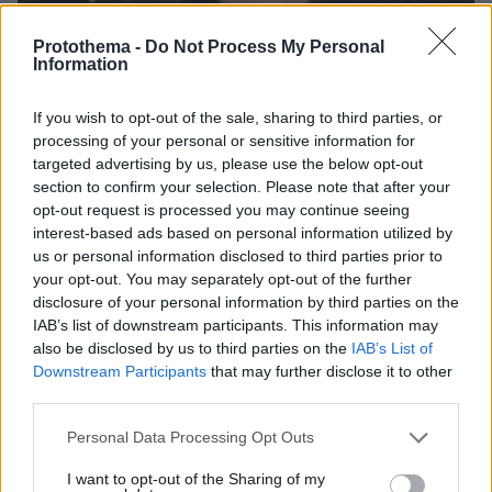
Protothema -
Do Not Process My Personal
Information
If you wish to opt-out of the sale, sharing to third parties, or
processing of your personal or sensitive information for
targeted advertising by us, please use the below opt-out
section to confirm your selection. Please note that after your
opt-out request is processed you may continue seeing
interest-based ads based on personal information utilized by
07.08.2026, 22:23
us or personal information disclosed to third parties prior to
Η Λίλα Μπακλέση έφερε στον κόσμο το πρώτο
your opt-out. You may separately opt-out of the further
της παιδί, δείτε την ανάρτηση του συντρόφου της
disclosure of your personal information by third parties on the
περί... λαού και εξουσίας
IAB’s list of downstream participants. This information may
also be disclosed by us to third parties on the
IAB’s List of
Downstream Participants
that may further disclose it to other
Βάλθηκε να τρελάνει κόσμο ο Καντέρ:
third parties.
Ο Τούρκος πρώην σέντερ του NBA
δηλώνει ότι πληροί τα κριτήρια...
Please note that this website/app uses one or more Google
συμπερίληψης και δηλώνει υποψήφιος
Personal Data Processing Opt Outs
services and may gather and store information including but
να παίξει στο WNBA
not limited to your visit or usage behaviour. You may click to
I want to opt-out of the Sharing of my