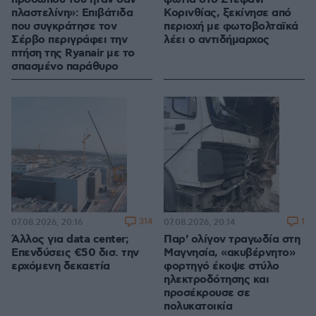
πλαστελίνη»: Επιβάτιδα
Κορινθίας, ξεκίνησε από
που συγκράτησε τον
περιοχή με φωτοβολταϊκά
Σέρβο περιγράφει την
λέει ο αντιδήμαρχος
πτήση της Ryanair με το
σπασμένο παράθυρο
314
1
07.08.2026, 20:16
07.08.2026, 20:14
Άλλος για data center;
Παρ' ολίγον τραγωδία στη
Επενδύσεις €50 δισ. την
Μαγνησία, «ακυβέρνητο»
ερχόμενη δεκαετία
φορτηγό έκοψε στύλο
ηλεκτροδότησης και
προσέκρουσε σε
πολυκατοικία