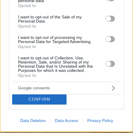
personal data.
21
07.08.2026, 23:30
grant or deny consent to Google and its third-party tags to
Opted In
use your data for below specified purposes in below Google
consent section.
I want to opt-out of the Sale of my
Άλλος για data center; Επενδύσεις
Personal Data.
€50 δισ. την ερχόμενη δεκαετία
Opted In
312
07.08.2026, 20:16
I want to opt-out of processing my
Personal Data for Targeted Advertising.
Opted In
I want to opt-out of Collection, Use,
Retention, Sale, and/or Sharing of my
Personal Data that Is Unrelated with the
Purposes for which it was collected.
Νέες καταγγελίες στην Ελπίδα για τη
Opted In
Δημοκρατία: Γρατσία, Γαλανός,
Καρυστιανού και αυλικοί το
μετέτρεψαν σε φοβικό αρχηγικό
Google consents
κόμμα
CONFIRM
100
07.08.2026, 19:33
Data Deletion
Data Access
Privacy Policy
Ο «Δράκος» του Λονδίνου: 40χρονος
με προβλήματα όρασης σκότωνε και