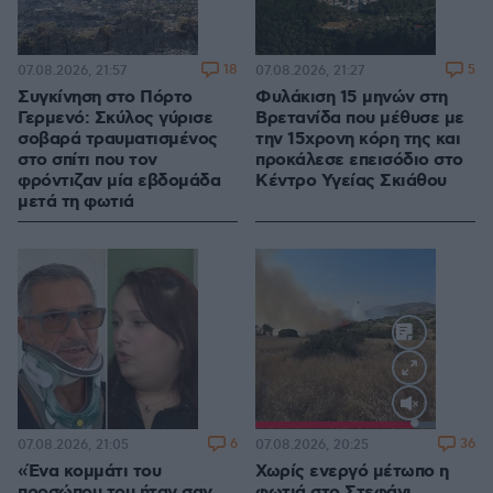
18
5
07.08.2026, 21:57
07.08.2026, 21:27
Συγκίνηση στο Πόρτο
Φυλάκιση 15 μηνών στη
Γερμενό: Σκύλος γύρισε
Βρετανίδα που μέθυσε με
σοβαρά τραυματισμένος
την 15χρονη κόρη της και
στο σπίτι που τον
προκάλεσε επεισόδιο στο
φρόντιζαν μία εβδομάδα
Κέντρο Υγείας Σκιάθου
μετά τη φωτιά
Loaded
:
100.00%
6
36
07.08.2026, 21:05
07.08.2026, 20:25
«Ένα κομμάτι του
Χωρίς ενεργό μέτωπο η
προσώπου του ήταν σαν
φωτιά στο Στεφάνι