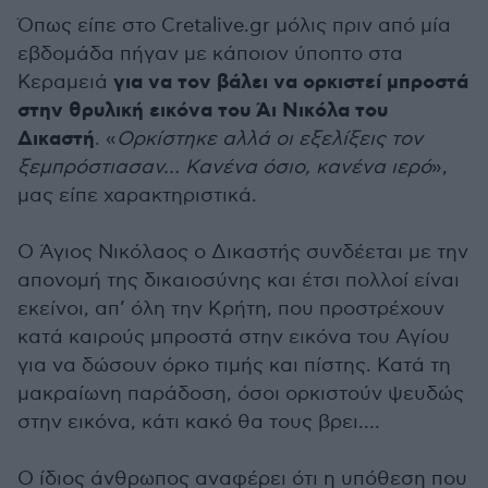
Όπως είπε στο Cretalive.gr μόλις πριν από μία
εβδομάδα πήγαν με κάποιον ύποπτο στα
για να τον βάλει να ορκιστεί μπροστά
Κεραμειά
στην θρυλική εικόνα του Άι Νικόλα του
Δικαστή
. «
Ορκίστηκε αλλά οι εξελίξεις τον
ξεμπρόστιασαν… Κανένα όσιο, κανένα ιερό
»,
μας είπε χαρακτηριστικά.
Ο Άγιος Νικόλαος ο Δικαστής συνδέεται με την
απονομή της δικαιοσύνης και έτσι πολλοί είναι
εκείνοι, απ’ όλη την Κρήτη, που προστρέχουν
κατά καιρούς μπροστά στην εικόνα του Αγίου
για να δώσουν όρκο τιμής και πίστης. Κατά τη
μακραίωνη παράδοση, όσοι ορκιστούν ψευδώς
στην εικόνα, κάτι κακό θα τους βρει….
Ο ίδιος άνθρωπος αναφέρει ότι η υπόθεση που