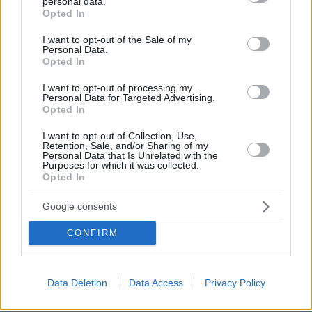
personal data.
Οι απολογίες των κατηγορουμένων
grant or deny consent to Google and its third-party tags to
Opted In
use your data for below specified purposes in below Google
Σήμερα οι συλληφθέντες οδηγήθηκαν ενώπιον
consent section.
I want to opt-out of the Sale of my
των δικαστικών Αρχών.
Οι τρεις
Personal Data.
Opted In
κατηγορούμενοι για υποθέσεις ζωοκλοπής
αφέθηκαν ελεύθεροι
με περιοριστικούς όρους,
I want to opt-out of processing my
Personal Data for Targeted Advertising.
ενώ αναμένεται να οριστεί δικάσιμος για την
Opted In
υπόθεσή τους.
I want to opt-out of Collection, Use,
Retention, Sale, and/or Sharing of my
Personal Data that Is Unrelated with the
Οι δύο βασικοί κατηγορούμενοι, δύο ανιψιοί
Purposes for which it was collected.
που φέρονται να βρίσκονται στο επίκεντρο της
Opted In
εγκληματικής δράσης
, ζήτησαν και έλαβαν
Google consents
προθεσμία για να απολογηθούν την
Παρασκευή.
CONFIRM
Παράλληλα, ο θείος τους, που επίσης φέρεται
να εμπλέκεται στην υπόθεση, συνελήφθη στην
Data Deletion
Data Access
Privacy Policy
Αθήνα μέσα σε νοσοκομείο, γεγονός που