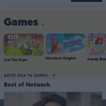
Games
Northern Heights
Candy Bub
Cut The Rope
ΔΕΙΤΕ ΟΛΑ ΤΑ GAMES
Best of Network