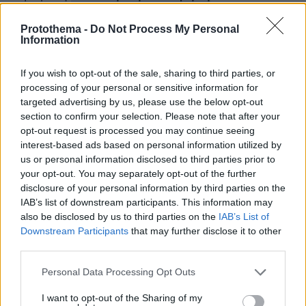
πραγματοποιήθηκε το πρωί της Δευτέρας
18
Protothema -
Do Not Process My Personal
Μαΐου από το Τμήμα Αντιμετώπισης
Information
Οργανωμένου Εγκλήματος Κρήτης, με τη
συνδρομή ειδικών δυνάμεων της ΕΛ.ΑΣ., σε
If you wish to opt-out of the sale, sharing to third parties, or
περιοχές του Ρεθύμνου και των Βοριζίων.
processing of your personal or sensitive information for
targeted advertising by us, please use the below opt-out
section to confirm your selection. Please note that after your
Συνολικά συνελήφθησαν έξι άτομα, ενώ στη
opt-out request is processed you may continue seeing
δικογραφία περιλαμβάνονται ακόμη έξι
interest-based ads based on personal information utilized by
ταυτοποιημένα πρόσωπα. Οι κατηγορίες που
us or personal information disclosed to third parties prior to
αντιμετωπίζουν αφορούν, κατά περίπτωση,
your opt-out. You may separately opt-out of the further
disclosure of your personal information by third parties on the
εγκληματική οργάνωση, εκβίαση κατ’
IAB’s list of downstream participants. This information may
εξακολούθηση, ζωοκλοπή, αγροτικές φθορές,
also be disclosed by us to third parties on the
IAB’s List of
εμπρησμό, διακεκριμένη φθορά ξένης
Downstream Participants
that may further disclose it to other
ιδιοκτησίας και απάτη σε βάρος των
third parties.
οικονομικών συμφερόντων της Ευρωπαϊκής
Please note that this website/app uses one or more Google
Personal Data Processing Opt Outs
Ένωσης.
services and may gather and store information including but
not limited to your visit or usage behaviour. You may click to
I want to opt-out of the Sharing of my