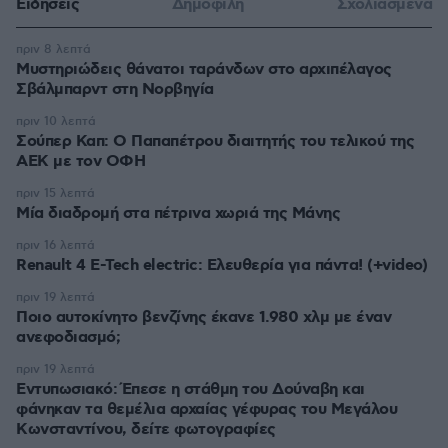
Ειδήσεις
Δημοφιλή
Σχολιασμένα
πριν 8 λεπτά
Μυστηριώδεις θάνατοι ταράνδων στο αρχιπέλαγος
Σβάλμπαρντ στη Νορβηγία
πριν 10 λεπτά
Σούπερ Καπ: Ο Παπαπέτρου διαιτητής του τελικού της
ΑΕΚ με τον ΟΦΗ
πριν 15 λεπτά
Μία διαδρομή στα πέτρινα χωριά της Μάνης
πριν 16 λεπτά
Renault 4 E-Tech electric: Ελευθερία για πάντα! (+video)
πριν 19 λεπτά
Ποιο αυτοκίνητο βενζίνης έκανε 1.980 χλμ με έναν
ανεφοδιασμό;
πριν 19 λεπτά
Εντυπωσιακό: Έπεσε η στάθμη του Δούναβη και
φάνηκαν τα θεμέλια αρχαίας γέφυρας του Μεγάλου
Κωνσταντίνου, δείτε φωτογραφίες