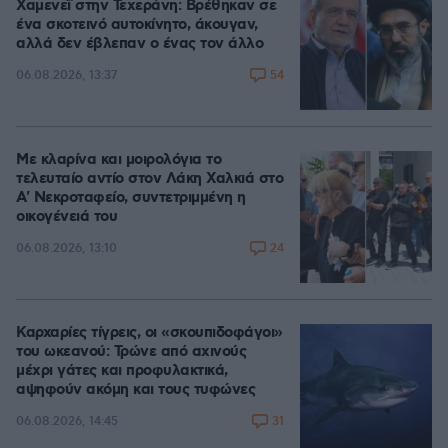
Χαμενεΐ στην Τεχεράνη: Βρέθηκαν σε
ένα σκοτεινό αυτοκίνητο, άκουγαν,
αλλά δεν έβλεπαν ο ένας τον άλλο
54
06.08.2026, 13:37
Με κλαρίνα και μοιρολόγια το
τελευταίο αντίο στον Λάκη Χαλκιά στο
A' Νεκροταφείο, συντετριμμένη η
οικογένειά του
24
06.08.2026, 13:10
Καρχαρίες τίγρεις, οι «σκουπιδοφάγοι»
του ωκεανού: Τρώνε από αχινούς
μέχρι γάτες και προφυλακτικά,
αψηφούν ακόμη και τους τυφώνες
31
06.08.2026, 14:45