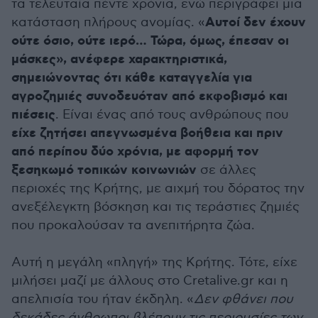
τα τελευταία πέντε χρόνια, ενώ περιγράφει μια
Αυτοί δεν έχουν
κατάσταση πλήρους ανομίας. «
ούτε όσιο, ούτε ιερό… Τώρα, όμως, έπεσαν οι
μάσκες», ανέφερε χαρακτηριστικά,
σημειώνοντας ότι κάθε καταγγελία για
αγροζημιές συνοδευόταν από εκφοβισμό και
πιέσεις
. Είναι ένας από τους ανθρώπους που
είχε ζητήσει απεγνωσμένα βοήθεια και πριν
από περίπου δύο χρόνια, με αφορμή τον
ξεσηκωμό τοπικών κοινωνιών
σε άλλες
περιοχές της Κρήτης, με αιχμή του δόρατος την
ανεξέλεγκτη βόσκηση και τις τεράστιες ζημιές
που προκαλούσαν τα ανεπιτήρητα ζώα.
Αυτή η μεγάλη «πληγή» της Κρήτης. Τότε, είχε
μιλήσει μαζί με άλλους στο Cretalive.gr και η
απελπισία του ήταν έκδηλη. «
Δεν φθάνει που
δεκάδες άνθρωποι βλέπουν τις περιουσίες των