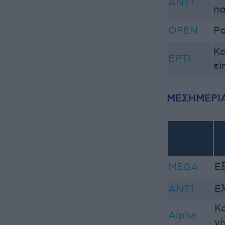
ANT1
π
OPEN
Ρα
Κ
ΕΡΤ1
εί
ΜΕΣΗΜΕΡΙ
MEGA
Εξ
ΑΝΤ1
Ελ
Κ
Alpha
γί