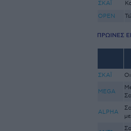
ΣΚΑΪ
Κ
OPEN
Τ
ΠΡΩΙΝΕΣ 
ΣΚΑΪ
Οι
M
MEGA
Σ
Σ
ALPHA
με
Σ