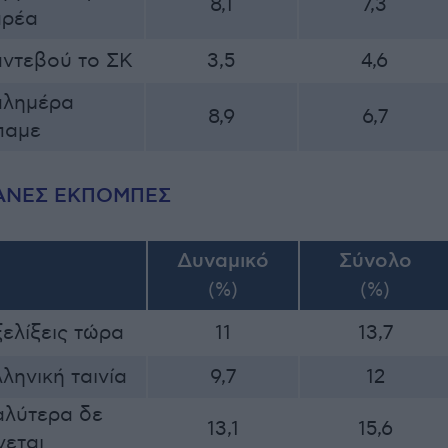
8,1
7,3
αρέα
ντεβού το ΣΚ
3,5
4,6
αλημέρα
8,9
6,7
παμε
ΑΝΕΣ ΕΚΠΟΜΠΕΣ
Δυναμικό
Σύνολο
(%)
(%)
ελίξεις τώρα
11
13,7
ληνική ταινία
9,7
12
αλύτερα δε
13,1
15,6
νεται