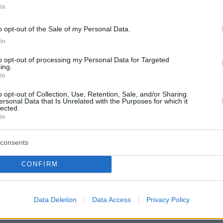
In
10,3
11,9
o opt-out of the Sale of my Personal Data.
3,6
4,8
In
7,1
7,5
to opt-out of processing my Personal Data for Targeted
ing.
In
o opt-out of Collection, Use, Retention, Sale, and/or Sharing
ersonal Data that Is Unrelated with the Purposes for which it
υτικά τα νούμερα τηλεθέασης των
lected.
ν προγραμμάτων το Σάββατο
In
consents
RNING
CONFIRM
Δυναμικό
Σύνολο
Data Deletion
Data Access
Privacy Policy
(%)
(%)