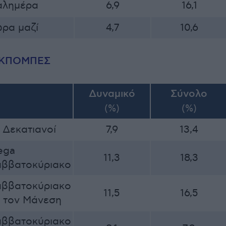
αλημέρα
6,9
16,1
ώρα μαζί
4,7
10,6
ΕΚΠΟΜΠΕΣ
Δυναμικό
Σύνολο
(%)
(%)
 Δεκατιανοί
7,9
13,4
ega
11,3
18,3
αββατοκύριακο
αββατοκύριακο
11,5
16,5
 τον Μάνεση
αββατοκύριακο