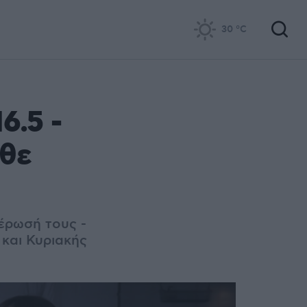
30
°C
6.5 -
άθε
μέρωσή τους -
και Κυριακής