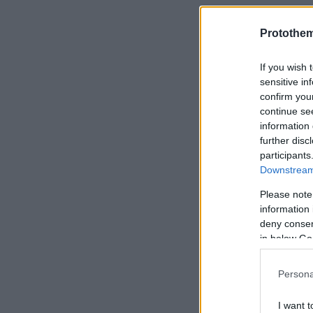
Protothe
Δείτε αναλ
If you wish 
την Κυριακ
sensitive in
confirm you
continue se
information 
further disc
participants
Downstream 
Please note
ΣΚΑΪ
information 
deny consent
ANT1
in below Go
ALPHA
Persona
STAR
I want t