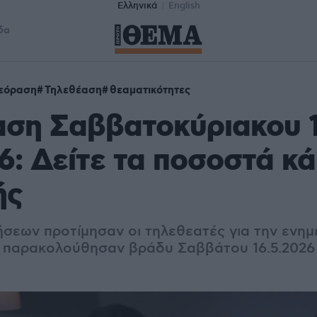
Ελληνικά
English
δα
εόραση
Τηλεθέαση
θεαματικότητες
ση Σαββατοκύριακου 1
26: Δείτε τα ποσοστά κ
ής
δήσεων προτίμησαν οι τηλεθεατές για την ενη
 παρακολούθησαν βράδυ Σαββάτου 16.5.2026 