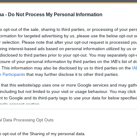
ma -
Do Not Process My Personal Information
υτικά τα νούμερα τηλεθέασης των καναλιών
to opt-out of the sale, sharing to third parties, or processing of your per
ή
formation for targeted advertising by us, please use the below opt-out s
r selection. Please note that after your opt-out request is processed y
eing interest-based ads based on personal information utilized by us or
disclosed to third parties prior to your opt-out. You may separately opt-
Δυναμικά κοινά
Γενικό σύνολο
losure of your personal information by third parties on the IAB’s list of
(ηλικίες 18-54)
τηλεθέασης
. This information may also be disclosed by us to third parties on the
IA
Participants
that may further disclose it to other third parties.
(%)
(%)
 that this website/app uses one or more Google services and may gath
5,1
7
including but not limited to your visit or usage behaviour. You may click 
 to Google and its third-party tags to use your data for below specifi
1,2
11,6
ogle consent section.
9,4
11,2
l Data Processing Opt Outs
7,6
7,5
o opt-out of the Sharing of my personal data.