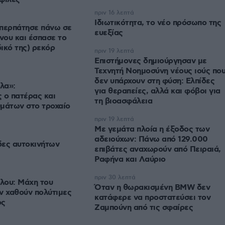
πριν 16 λεπτά
Ιδιωτικότητα, το νέο πρόσωπο της
 περπάτησε πάνω σε
ευεξίας
ου και έσπασε το
ικό της) ρεκόρ
πριν 19 λεπτά
Επιστήμονες δημιούργησαν με
Τεχνητή Νοημοσύνη νέους ιούς πο
δεν υπάρχουν στη φύση: Ελπίδες
λα»:
για θεραπείες, αλλά και φόβοι για
 ο πατέρας και
τη βιοασφάλεια
μάτων στο τροχαίο
πριν 19 λεπτά
Με γεμάτα πλοία η έξοδος των
αδειούχων: Πάνω από 129.000
ίδες αυτοκινήτων
επιβάτες αναχωρούν από Πειραιά,
Ραφήνα και Λαύριο
πριν 30 λεπτά
ίλου: Μάχη του
Όταν η θωρακισμένη BMW δεν
ν χαθούν πολύτιμες
κατάφερε να προστατεύσει τον
ος
Ζαμπούνη από τις σφαίρες