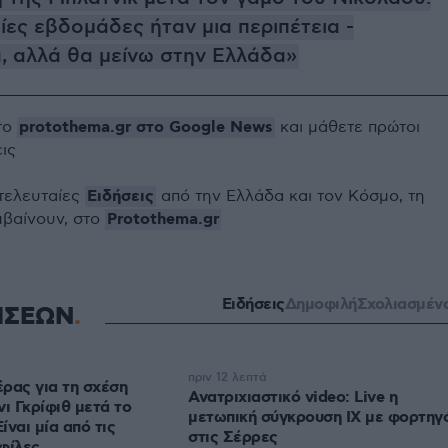
ίες εβδομάδες ήταν μια περιπέτεια -
, αλλά θα μείνω στην Ελλάδα»
protothema.gr στο Google News
το
και μάθετε πρώτοι
εις
Ειδήσεις
 τελευταίες
από την Ελλάδα και τον Κόσμο, τη
Protothema.gr
μβαίνουν, στο
Ειδήσεις
Δημοφιλή
Σχολιασμέν
ΗΣΕΩΝ
πριν 12 λεπτά
ρας για τη σχέση
Ανατριχιαστικό video: Live η
ι Γκρίφιθ μετά το
μετωπική σύγκρουση ΙΧ με φορτηγ
ίναι μία από τις
στις Σέρρες
φίλες