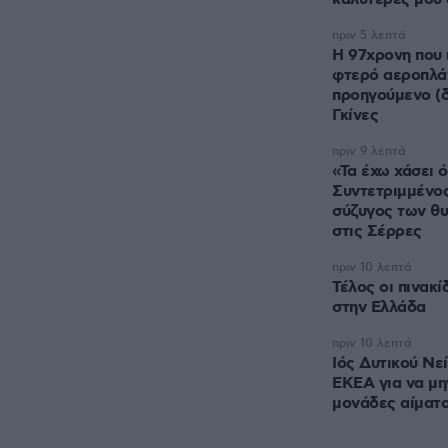
πριν 5 λεπτά
Η 97χρονη που
φτερό αεροπλάν
προηγούμενο (δ
Γκίνες
πριν 9 λεπτά
«Τα έχω χάσει ό
Συντετριμμένος
σύζυγος των θυ
στις Σέρρες
πριν 10 λεπτά
Τέλος οι πινακ
στην Ελλάδα
πριν 10 λεπτά
Ιός Δυτικού Νε
ΕΚΕΑ για να μη
μονάδες αίματ