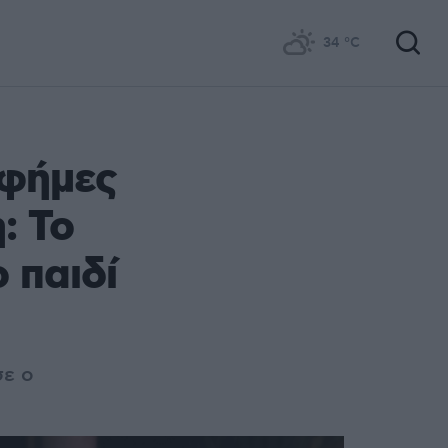
34
°C
 φήμες
: Το
ο παιδί
σε ο