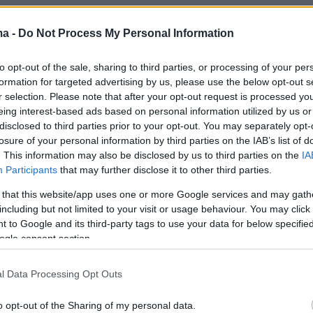
er(eexbs1jkdkewvzn, v-d7r8pio89zi9)
ma -
Do Not Process My Personal Information
to opt-out of the sale, sharing to third parties, or processing of your per
formation for targeted advertising by us, please use the below opt-out s
ερώτηση για τη σύντροφό του και των έντονων
r selection. Please note that after your opt-out request is processed y
 χαρακτηρίζουν το καθημερινό της
eing interest-based ads based on personal information utilized by us or
disclosed to third parties prior to your opt-out. You may separately opt-
 ο Δημήτρης Αλεξάνδρου τόνισε: «
Είναι
losure of your personal information by third parties on the IAB’s list of
μπράβο που τα συνδυάζει όλα. Πάνω απ’ όλα
. This information may also be disclosed by us to third parties on the
IA
να έχεις αυτοπεποίθηση και κότσια, αφού το
Participants
that may further disclose it to other third parties.
ο λέει μπράβο της. Προσπαθώ να ακολουθήσω
 that this website/app uses one or more Google services and may gath
α του παιδιού μου και το επαγγελματικό μου
including but not limited to your visit or usage behaviour. You may click 
 to Google and its third-party tags to use your data for below specifi
Όλα είναι διάθεση και αν έχεις διάθεση
ogle consent section.
τα κάνεις όλα
».
l Data Processing Opt Outs
,τι αφορά
τις φήμες χωρισμού, που συχνά
ι» στο ζευγάρι
, ο επιχειρηματίας πήρε θέση,
o opt-out of the Sharing of my personal data.