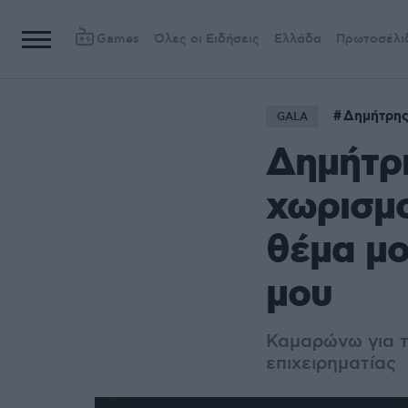
Games
Όλες οι Ειδήσεις
Ελλάδα
Πρωτοσέλι
Δημήτρης
GALA
Δημήτρη
χωρισμο
θέμα μου
μου
Καμαρώνω για το
επιχειρηματίας