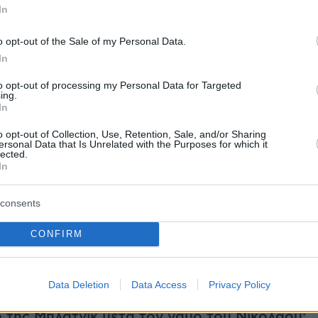
In
τας: «
Έχω όλη μέρα τις δουλειές μου, άμα
σχοληθώ και να απαντήσω σε όλα αυτά,
o opt-out of the Sale of my Personal Data.
τρεύομαι… Το θέμα μου είναι να είναι καλά το
In
to opt-out of processing my Personal Data for Targeted
ing.
In
ήμερα:
o opt-out of Collection, Use, Retention, Sale, and/or Sharing
ersonal Data that Is Unrelated with the Purposes for which it
α προκαλεί η δικηγόρος μετά την έρευνα για
lected.
In
της κατά του ανακριτή των Τεμπών: Δεν είπα
 στο σπίτι του να βάλουν βόμβα...
consents
N: Ο Τραμπ παραγκωνίζει την Ευρώπη με
CONFIRM
Ουκρανία - Θαυμάζει τον Πούτιν και τον Σι
Data Deletion
Data Access
Privacy Policy
 της Μπλάτνικ μετά τον γάμο του Νικόλαου: