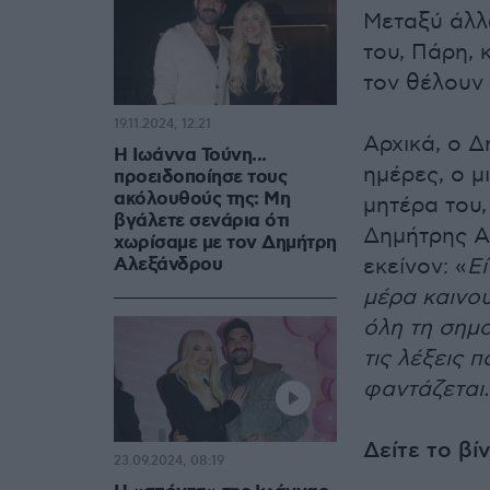
Μεταξύ άλλ
του, Πάρη,
τον θέλουν 
19.11.2024, 12:21
Αρχικά, ο Δ
H Iωάννα Τούνη...
ημέρες, ο μ
προειδοποίησε τους
ακόλουθούς της: Μη
μητέρα του,
βγάλετε σενάρια ότι
Δημήτρης Α
χωρίσαμε με τον Δημήτρη
Αλεξάνδρου
εκείνον: «
Εί
μέρα καινού
όλη τη σημ
τις λέξεις π
φαντάζεται.
Δείτε το βί
23.09.2024, 08:19