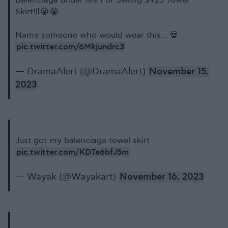
Balenciaga under fire For Selling $925 Towel
Skirt!‼️😭😭
Name someone who would wear this… 💀
pic.twitter.com/6Mkjundrc3
— DramaAlert (@DramaAlert)
November 15,
2023
Just got my balenciaga towel skirt
pic.twitter.com/KDTa6bfJ5m
— Wayak (@Wayakart)
November 16, 2023