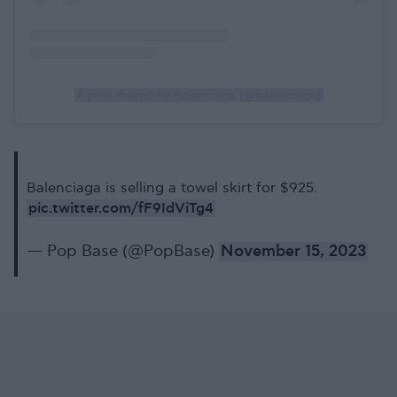
A post shared by Balenciaga (@balenciaga)
Balenciaga is selling a towel skirt for $925.
pic.twitter.com/fF9IdViTg4
— Pop Base (@PopBase)
November 15, 2023