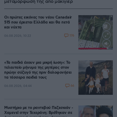
μεταμόρφωσή της από μακιγιέρ
Οι πρώτες εικόνες του νέου Canadair
515 που έρχεται Ελλάδα και θα πετά
και νύχτα
176
06.08.2026, 10:22
Loaded
:
100.00%
«Τα παιδιά έχουν μια μικρή ίωση»: Το
τελευταίο μήνυμα της μητέρας στον
πρώην σύζυγό της πριν δολοφονήσει
τα τέσσερα παιδιά τους
66
06.08.2026, 04:44
Μυστήριο με το ραντεβού Πεζεσκιάν -
Χαμενεϊ στην Τεχεράνη: Βρέθηκαν σε