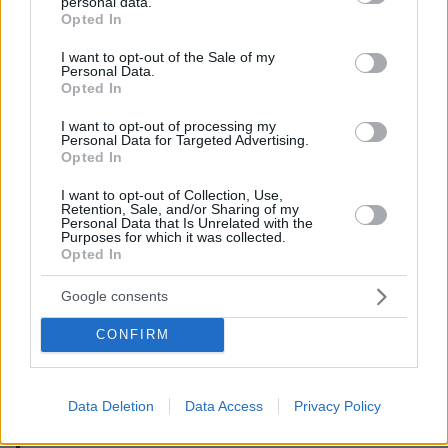
— DON 🍃 (@Donxshinobi)
November 14,
personal data.
grant or deny consent to Google and its third-party tags to
Opted In
2023
use your data for below specified purposes in below Google
consent section.
I want to opt-out of the Sale of my
Personal Data.
Opted In
I want to opt-out of processing my
Me with my Balenciaga towel skirt:
Personal Data for Targeted Advertising.
Opted In
https://t.co/iRo1LjuBrj
pic.twitter.com/WS4TQg1hfU
I want to opt-out of Collection, Use,
Retention, Sale, and/or Sharing of my
Personal Data that Is Unrelated with the
— PinkFriday 2🎀 (@IAm_NicNyovest)
Purposes for which it was collected.
Opted In
November 16, 2023
Google consents
CONFIRM
Streamer and youtuber Georgenotfound wearing
the new Balenciaga towel skirt
Data Deletion
Data Access
Privacy Policy
https://t.co/akthFe09AV
pic.twitter.com/1LbzhSoljR