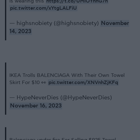
https://t.co/UMlOYnhG7n
is wearing this
pic.twitter.com/xYtgLALFiU
— highsnobiety (@highsnobiety)
November
14, 2023
IKEA Trolls BALENCIAGA With Their Own Towel
pic.twitter.com/XNVnhZjKFq
Skirt For $10 👀
— HypeNeverDies (@HypeNeverDies)
November 16, 2023