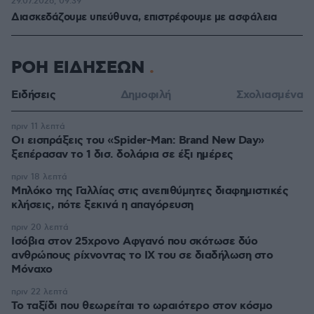
29.07.2026, 09:39
Διασκεδάζουμε υπεύθυνα, επιστρέφουμε με ασφάλεια
ΡΟΗ ΕΙΔΗΣΕΩΝ
Ειδήσεις
Δημοφιλή
Σχολιασμένα
πριν 11 λεπτά
Οι εισπράξεις του «Spider-Man: Brand New Day»
ξεπέρασαν το 1 δισ. δολάρια σε έξι ημέρες
πριν 18 λεπτά
Μπλόκο της Γαλλίας στις ανεπιθύμητες διαφημιστικές
κλήσεις, πότε ξεκινά η απαγόρευση
πριν 20 λεπτά
Ισόβια στον 25χρονο Αφγανό που σκότωσε δύο
ανθρώπους ρίχνοντας το ΙΧ του σε διαδήλωση στο
Μόναχο
πριν 22 λεπτά
Το ταξίδι που θεωρείται το ωραιότερο στον κόσμο