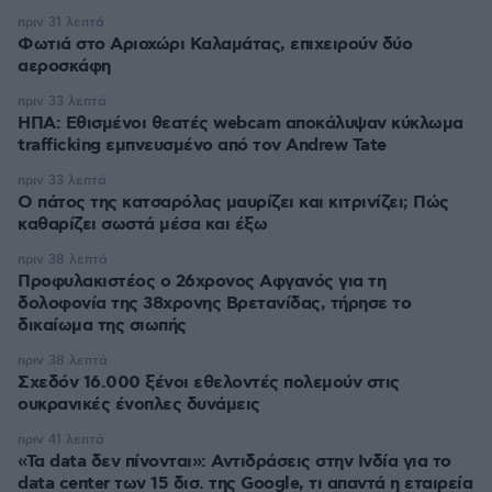
πριν 31 λεπτά
Φωτιά στο Αριοχώρι Καλαμάτας, επιχειρούν δύο
αεροσκάφη
πριν 33 λεπτά
ΗΠΑ: Εθισμένοι θεατές webcam αποκάλυψαν κύκλωμα
trafficking εμπνευσμένο από τον Andrew Tate
πριν 33 λεπτά
Ο πάτος της κατσαρόλας μαυρίζει και κιτρινίζει; Πώς
καθαρίζει σωστά μέσα και έξω
πριν 38 λεπτά
Προφυλακιστέος ο 26χρονος Αφγανός για τη
δολοφονία της 38χρονης Βρετανίδας, τήρησε το
δικαίωμα της σιωπής
πριν 38 λεπτά
Σχεδόν 16.000 ξένοι εθελοντές πολεμούν στις
ουκρανικές ένοπλες δυνάμεις
πριν 41 λεπτά
«Τα data δεν πίνονται»: Αντιδράσεις στην Ινδία για το
data center των 15 δισ. της Google, τι απαντά η εταιρεία