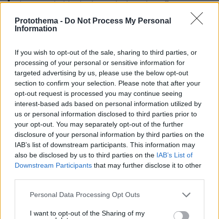
This is probably the best Black Friday offer I've
seen so far:
Protothema -
Do Not Process My Personal
Information
1st: Towel Skirt from Balenciaga’s Spring 24
Collection for 925 USD;
If you wish to opt-out of the sale, sharing to third parties, or
2nd: Towel from Gorgia (🇬🇪local furniture and
processing of your personal or sensitive information for
household technics shop) for 10.11 GEL/3.75 USD.
targeted advertising by us, please use the below opt-out
pic.twitter.com/YlOQDBBvJc
section to confirm your selection. Please note that after your
opt-out request is processed you may continue seeing
interest-based ads based on personal information utilized by
— Ana Aptsiauri (@aptsiauri_ana)
November
us or personal information disclosed to third parties prior to
16, 2023
your opt-out. You may separately opt-out of the further
disclosure of your personal information by third parties on the
IAB’s list of downstream participants. This information may
also be disclosed by us to third parties on the
IAB’s List of
Downstream Participants
that may further disclose it to other
Just copped that new Balenciaga Towel Skirt, now
third parties.
I can dry off with one towel forever and never
Please note that this website/app uses one or more Google
Personal Data Processing Opt Outs
pic.twitter.com/jL1Kjm0sdY
wash it 😇
services and may gather and store information including but
not limited to your visit or usage behaviour. You may click to
I want to opt-out of the Sharing of my