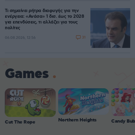
Τι σημαίνει ρήτρα διαφυγής για την
ενέργεια: «Ανάσα» 1 δισ. έως το 2028
για επενδύσεις, τι αλλάζει για τους
πολίτες
31
06.08.2026, 12:56
Games
Northern Heights
Candy Bub
Cut The Rope