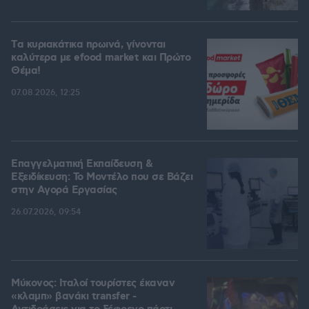
Tα κυριακάτικα πρωινά, γίνονται
καλύτερα με efood market και Πρώτο
Θέμα!
07.08.2026, 12:25
Επαγγελματική Εκπαίδευση &
Εξειδίκευση: Το Mοντέλο που σε Bάζει
στην Aγορά Eργασίας
26.07.2026, 09:54
Μύκονος: Ιταλοί τουρίστες έκαναν
«κλαμπ» βανάκι transfer -