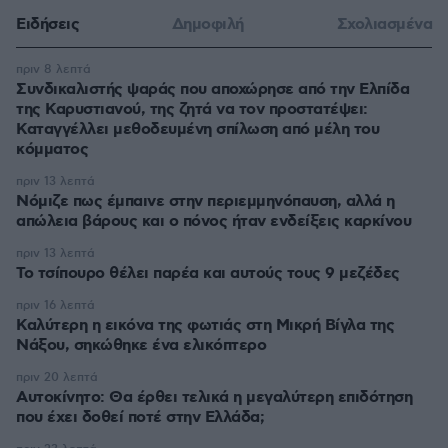
Ειδήσεις
Δημοφιλή
Σχολιασμένα
πριν 8 λεπτά
Συνδικαλιστής ψαράς που αποχώρησε από την Ελπίδα
της Καρυστιανού, της ζητά να τον προστατέψει:
Καταγγέλλει μεθοδευμένη σπίλωση από μέλη του
κόμματος
πριν 13 λεπτά
Νόμιζε πως έμπαινε στην περιεμμηνόπαυση, αλλά η
απώλεια βάρους και ο πόνος ήταν ενδείξεις καρκίνου
πριν 13 λεπτά
Το τσίπουρο θέλει παρέα και αυτούς τους 9 μεζέδες
πριν 16 λεπτά
Καλύτερη η εικόνα της φωτιάς στη Μικρή Βίγλα της
Νάξου, σηκώθηκε ένα ελικόπτερο
πριν 20 λεπτά
Αυτοκίνητο: Θα έρθει τελικά η μεγαλύτερη επιδότηση
που έχει δοθεί ποτέ στην Ελλάδα;