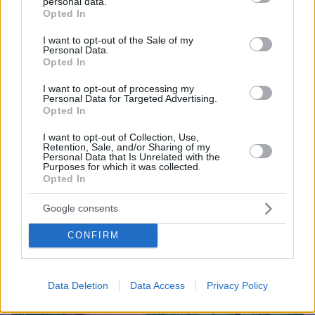
personal data.
grant or deny consent to Google and its third-party tags to
Opted In
use your data for below specified purposes in below Google
consent section.
I want to opt-out of the Sale of my
Personal Data.
Opted In
I want to opt-out of processing my
Personal Data for Targeted Advertising.
Opted In
I want to opt-out of Collection, Use,
Retention, Sale, and/or Sharing of my
Personal Data that Is Unrelated with the
08.08.2026, 18:48
Purposes for which it was collected.
Opted In
Εγκαταλείπει το κόμμα Καρυστιανού και ο
επιχειρηματίας Νίκος Μπρουτζάκης: Καταγγέλλει
Google consents
κλειστή κάστα, «λένε προδότες και πληρωμένους
όσους αποχωρούν»
CONFIRM
Data Deletion
Data Access
Privacy Policy