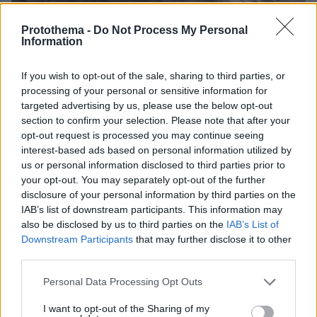
Protothema -
Do Not Process My Personal
Information
If you wish to opt-out of the sale, sharing to third parties, or
08.08.2026, 18:08
processing of your personal or sensitive information for
Μυστήριο 3.500 ετών στη Σαντορίνη: Ο 15χρονος
targeted advertising by us, please use the below opt-out
που δεν πρόλαβε να ξεφύγει από το τσουνάμι
section to confirm your selection. Please note that after your
μπορεί ν' αλλάξει τη χρονολογία της μεγάλης
opt-out request is processed you may continue seeing
έκρηξης
interest-based ads based on personal information utilized by
us or personal information disclosed to third parties prior to
your opt-out. You may separately opt-out of the further
disclosure of your personal information by third parties on the
IAB’s list of downstream participants. This information may
also be disclosed by us to third parties on the
IAB’s List of
Downstream Participants
that may further disclose it to other
third parties.
Please note that this website/app uses one or more Google
Personal Data Processing Opt Outs
services and may gather and store information including but
not limited to your visit or usage behaviour. You may click to
I want to opt-out of the Sharing of my