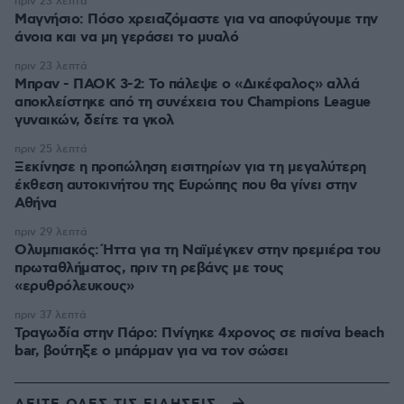
πριν 23 λεπτά
Μαγνήσιο: Πόσο χρειαζόμαστε για να αποφύγουμε την
άνοια και να μη γεράσει το μυαλό
πριν 23 λεπτά
Μπραν - ΠΑΟΚ 3-2: Το πάλεψε ο «Δικέφαλος» αλλά
αποκλείστηκε από τη συνέχεια του Champions League
γυναικών, δείτε τα γκολ
πριν 25 λεπτά
Ξεκίνησε η προπώληση εισιτηρίων για τη μεγαλύτερη
έκθεση αυτοκινήτου της Ευρώπης που θα γίνει στην
Αθήνα
πριν 29 λεπτά
Ολυμπιακός: Ήττα για τη Ναϊμέγκεν στην πρεμιέρα του
πρωταθλήματος, πριν τη ρεβάνς με τους
«ερυθρόλευκους»
πριν 37 λεπτά
Τραγωδία στην Πάρο: Πνίγηκε 4χρονος σε πισίνα beach
bar, βούτηξε ο μπάρμαν για να τον σώσει