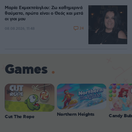
Μαρία Εκμεκτσίογλου: Ζω καθημερινά
θαύματα, πρώτα είναι ο Θεός και μετά
οι γιοι μου
24
08.08.2026, 11:48
Games
Northern Heights
Candy Bub
Cut The Rope