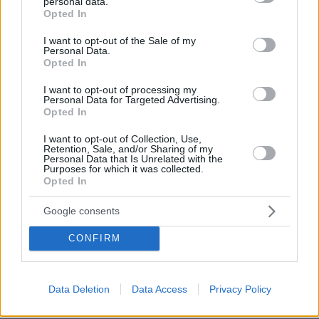
personal data.
ΡΟΗ ΕΙΔΗΣΕΩΝ
grant or deny consent to Google and its third-party tags to
Opted In
use your data for below specified purposes in below Google
Ειδήσεις
Δημοφιλή
Σχολιασμένα
consent section.
I want to opt-out of the Sale of my
Personal Data.
Opted In
πριν 11 λεπτά
Χατζηδάκης για Ράμφο: Η πνευματική παρακαταθήκη
I want to opt-out of processing my
του θα μείνει πάντα ζωντανή
Personal Data for Targeted Advertising.
Opted In
πριν 13 λεπτά
Ο Λευτέρης Πανταζής και η Κόνι Μεταξά
I want to opt-out of Collection, Use,
φωτογραφίζονται αγκαλιά με φόντο το ηλιοβασίλεμα
Retention, Sale, and/or Sharing of my
Personal Data that Is Unrelated with the
Purposes for which it was collected.
πριν 14 λεπτά
Opted In
Η ζωή που κυλά γαλήνια στα καλά ξενοδοχεία που
βρίσκονται σε λίμνες
Google consents
πριν 18 λεπτά
Wanderlove: Γινόμαστε όντως πιο ελκυστικοί το
CONFIRM
καλοκαίρι;
πριν 18 λεπτά
Πώς να κερδίσετε την εμπιστοσύνη μιας πρώην
Data Deletion
Data Access
Privacy Policy
αδέσποτης γάτας