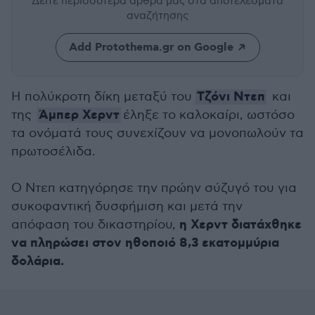
Δείτε περισσότερα άρθρα μας
στα αποτελέσματα
αναζήτησης
Add Protothema.gr on Google
Τζόνι Ντεπ
Η πολύκροτη δίκη μεταξύ του
και
Άμπερ Χερντ
της
έληξε το καλοκαίρι, ωστόσο
τα ονόματά τους συνεχίζουν να μονοπωλούν τα
πρωτοσέλιδα.
Ο Ντεπ κατηγόρησε την πρώην σύζυγό του για
συκοφαντική δυσφήμιση και μετά την
η Χερντ διατάχθηκε
απόφαση του δικαστηρίου,
να πληρώσει στον ηθοποιό 8,3 εκατομμύρια
δολάρια.