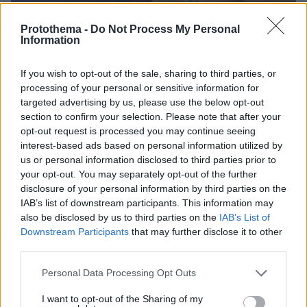
Protothema -
Do Not Process My Personal
Information
If you wish to opt-out of the sale, sharing to third parties, or
processing of your personal or sensitive information for
targeted advertising by us, please use the below opt-out
section to confirm your selection. Please note that after your
06.08.2026, 10:52
opt-out request is processed you may continue seeing
Από μαθητής, φοιτητής σε άλλη πόλη!
interest-based ads based on personal information utilized by
us or personal information disclosed to third parties prior to
05.08.2026, 08:38
your opt-out. You may separately opt-out of the further
H Kaizen Gaming στο Παγκόσμιο Kύπελλο: Μία
disclosure of your personal information by third parties on the
διοργάνωση, δώδεκα πόλεις, χιλιάδες κοινές στιγμές
IAB’s list of downstream participants. This information may
also be disclosed by us to third parties on the
IAB’s List of
04.08.2026, 11:20
Downstream Participants
that may further disclose it to other
Πώς μια απλή ιδέα εξελίχθηκε σε κορυφαίο θεσμό
third parties.
ρομποτικής στην Ελλάδα
Please note that this website/app uses one or more Google
Personal Data Processing Opt Outs
services and may gather and store information including but
not limited to your visit or usage behaviour. You may click to
I want to opt-out of the Sharing of my