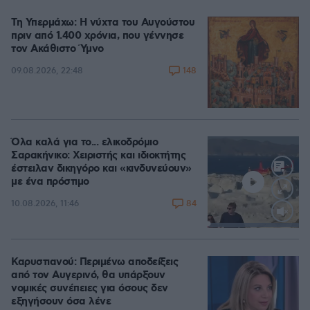
Τη Υπερμάχω: Η νύχτα του Αυγούστου
πριν από 1.400 χρόνια, που γέννησε
τον Ακάθιστο Ύμνο
148
09.08.2026, 22:48
Όλα καλά για το... ελικοδρόμιο
Σαρακήνικο: Χειριστής και ιδιοκτήτης
έστειλαν δικηγόρο και «κινδυνεύουν»
με ένα πρόστιμο
84
10.08.2026, 11:46
Loaded
:
100.00%
Καρυστιανού: Περιμένω αποδείξεις
από τον Αυγερινό, θα υπάρξουν
νομικές συνέπειες για όσους δεν
εξηγήσουν όσα λένε