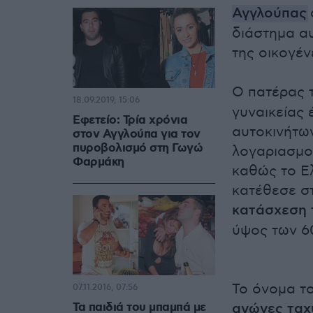
Αγγλούπας
διάστημα αυ
της οικογέν
Ο πατέρας 
18.09.2019, 15:06
γυναικείας
Εφετείο: Τρία χρόνια
αυτοκινήτων
στον Αγγλούπα για τον
πυροβολισμό στη Γωγώ
λογαριασμού
Φαρμάκη
καθώς το Ε
κατέθεσε στ
κατάσχεση 
ύψος των 6
Το όνομα τ
07.11.2016, 07:56
Τα παιδιά του μπαμπά με
αγώνες ταχ