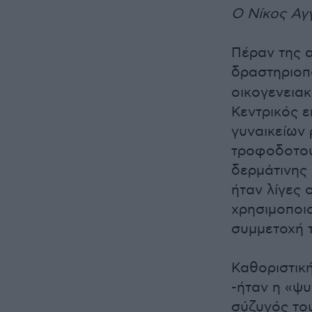
Ο Νίκος Αγ
Πέραν της α
δραστηριοπ
οικογενειακ
Κεντρικός ε
γυναικείων 
τροφοδοτού
δερμάτινης 
ήταν λίγες 
χρησιμοποιο
συμμετοχή 
Καθοριστική
-ήταν η «ψυ
σύζυγός το