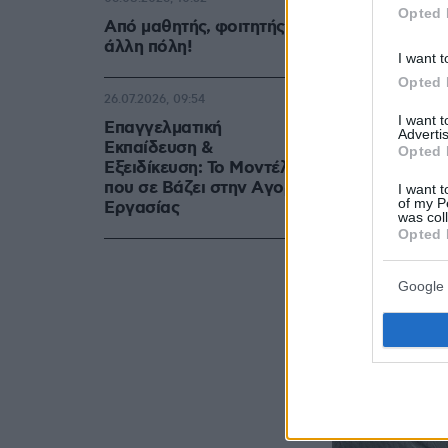
Opted 
Από μαθητής, φοιτητής σε
άλλη πόλη!
I want t
Opted 
26.07.2026, 09:54
I want 
Επαγγελματική
Advertis
Εκπαίδευση &
Opted 
Εξειδίκευση: Το Mοντέλο
που σε Bάζει στην Aγορά
I want t
of my P
Eργασίας
was col
Opted 
Google 