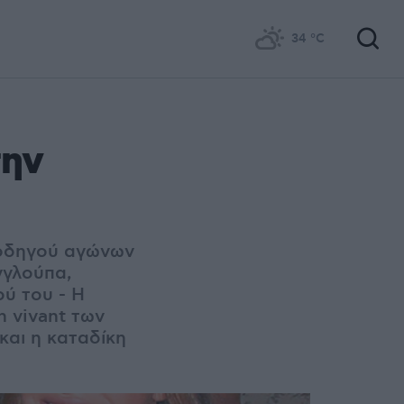
34
°C
την
ύ οδηγού αγώνων
γγλούπα,
ού του - Η
 vivant των
και η καταδίκη