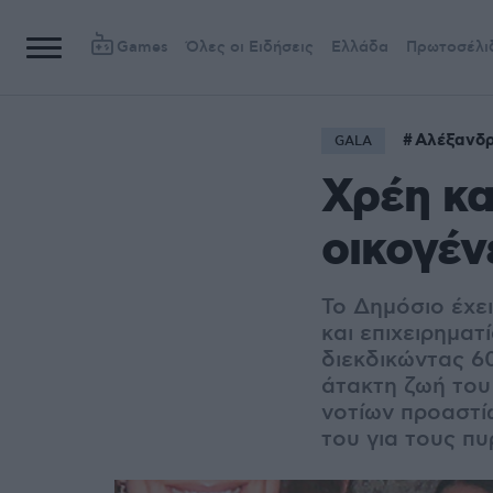
Games
Όλες οι Ειδήσεις
Ελλάδα
Πρωτοσέλι
Αλέξανδρ
GALA
Χρέη κα
οικογέν
Το Δημόσιο έχε
και επιχειρηματ
διεκδικώντας 6
άτακτη ζωή του
νοτίων προαστί
του για τους π