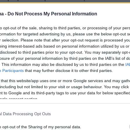
 Ράλι- και ειδικά από τα πρωταθλήματα
ma -
Do Not Process My Personal Information
και ταχύτητας. Την εποχή της δόξας του
 από τους καλύτερους οδηγούς αγώνων, που
to opt-out of the sale, sharing to third parties, or processing of your per
με τα προσπεράσματά του να ξεσηκώνει τους
formation for targeted advertising by us, please use the below opt-out s
να τους εντυπωσιάζει με τα πρωτοπόρα για τη
r selection. Please note that after your opt-out request is processed y
eing interest-based ads based on personal information utilized by us or
αυτοκίνητα που οδηγούσε (Lancia 037, Ford
disclosed to third parties prior to your opt-out. You may separately opt-
losure of your personal information by third parties on the IAB’s list of
είναι το ρεκόρ που είχε πετύχει στην
. This information may also be disclosed by us to third parties on the
IA
Participants
that may further disclose it to other third parties.
η
ανάβαση της Ριτσώνας το 1983
, και μάλιστα
υπό βροχή. Οι συνάδελφοί του και τα
 that this website/app uses one or more Google services and may gath
including but not limited to your visit or usage behaviour. You may click 
υτοκινήτου της εποχής εκείνης («4 Τροχοί»
 to Google and its third-party tags to use your data for below specifi
είχαν προσδώσει τον τίτλο του «τελευταίου
ogle consent section.
 του χώρου».
l Data Processing Opt Outs
o opt-out of the Sharing of my personal data.