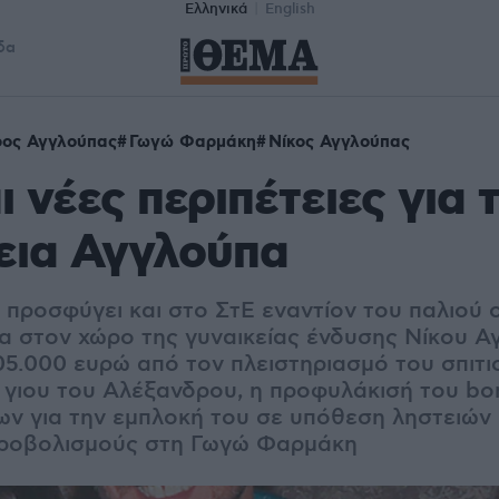
Ελληνικά
English
δα
ος Αγγλούπας
Γωγώ Φαρμάκη
Νίκος Αγγλούπας
ι νέες περιπέτειες για 
εια Αγγλούπα
ι προσφύγει και στο ΣτΕ εναντίον του παλιο
ία στον χώρο της γυναικείας ένδυσης Nίκου Α
05.000 ευρώ από τον πλειστηριασμό του σπιτι
 γιου του Αλέξανδρου, η προφυλάκισή του bon
ων για την εμπλοκή του σε υπόθεση ληστειών 
υροβολισμούς στη Γωγώ Φαρμάκη