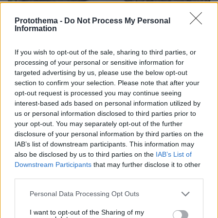
Protothema -
Do Not Process My Personal
Information
If you wish to opt-out of the sale, sharing to third parties, or
processing of your personal or sensitive information for
targeted advertising by us, please use the below opt-out
section to confirm your selection. Please note that after your
opt-out request is processed you may continue seeing
interest-based ads based on personal information utilized by
us or personal information disclosed to third parties prior to
your opt-out. You may separately opt-out of the further
disclosure of your personal information by third parties on the
IAB’s list of downstream participants. This information may
also be disclosed by us to third parties on the
IAB’s List of
Downstream Participants
that may further disclose it to other
third parties.
06.08.2026, 19:34
Γιατί δεν έσωσα το κουτάβι: Ο ερευνητής που
Please note that this website/app uses one or more Google
Personal Data Processing Opt Outs
κατέγραφε τη συμβίωση του μικρού σκυλιού με
services and may gather and store information including but
αγέλη λύκων εξηγεί γιατί δεν επενέβη, όταν το
not limited to your visit or usage behaviour. You may click to
I want to opt-out of the Sharing of my