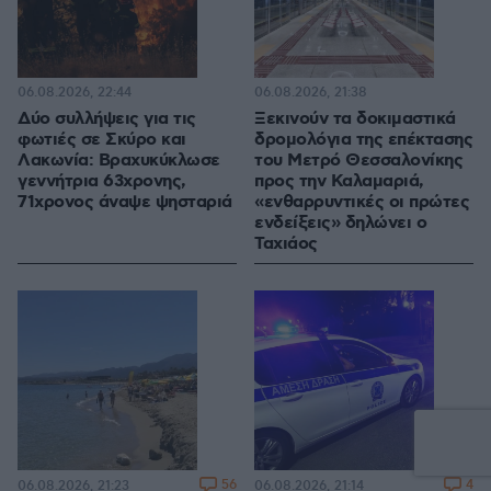
06.08.2026, 22:44
06.08.2026, 21:38
Δύο συλλήψεις για τις
Ξεκινούν τα δοκιμαστικά
φωτιές σε Σκύρο και
δρομολόγια της επέκτασης
Λακωνία: Βραχυκύκλωσε
του Μετρό Θεσσαλονίκης
γεννήτρια 63χρονης,
προς την Καλαμαριά,
71χρονος άναψε ψησταριά
«ενθαρρυντικές οι πρώτες
ενδείξεις» δηλώνει ο
Ταχιάος
56
4
06.08.2026, 21:23
06.08.2026, 21:14