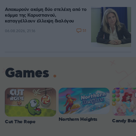
Αποχωρούν ακόμη δύο στελέχη από το
κόμμα της Καρυστιανού,
καταγγέλλουν έλλειψη διαλόγου
51
06.08.2026, 21:16
Games
Northern Heights
Candy Bub
Cut The Rope