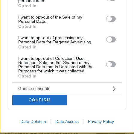
είδε άρρωστο
personal data.
grant or deny consent to Google and its third-party tags to
Opted In
use your data for below specified purposes in below Google
consent section.
I want to opt-out of the Sale of my
Πώς έγινε η τραγωδία με την νεκρή
Personal Data.
μητέρα στα Μάλια: Βούτηξε για να
Opted In
βοηθήσει τη φίλη της και πνίγηκε, τα
παιδιά φώναζαν για βοήθεια
I want to opt-out of processing my
Personal Data for Targeted Advertising.
56
06.08.2026, 21:23
Opted In
I want to opt-out of Collection, Use,
Retention, Sale, and/or Sharing of my
Personal Data that Is Unrelated with the
Γιώργος Παράσχος: Χαμογελαστός,
Purposes for which it was collected.
δίνει τη μάχη του με τον καρκίνο,
Opted In
μπήκε στο νοσοκομείο για νέα
θεραπεία
Google consents
57
06.08.2026, 18:00
CONFIRM
Data Deletion
Data Access
Privacy Policy
Αριστοτέλης Δαμίγος: Σε κλίμα
οδύνης έγινε η αποτέφρωση του
συντονιστή που σκοτώθηκε μετά τη