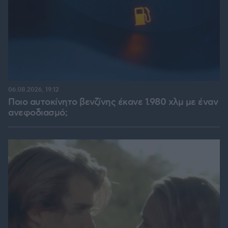
06.08.2026, 19:12
Ποιο αυτοκίνητο βενζίνης έκανε 1.980 χλμ με έναν
ανεφοδιασμό;