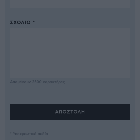
ΣΧΌΛΙΟ *
Απομένουν
2500
χαρακτήρες
* Υποχρεωτικά πεδία