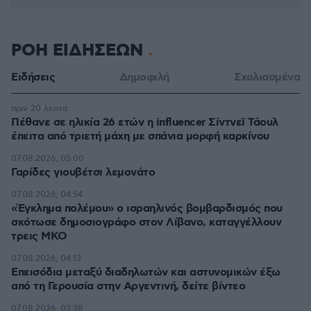
ΡΟΗ ΕΙΔΗΣΕΩΝ
Ειδήσεις
Δημοφιλή
Σχολιασμένα
πριν 20 λεπτά
Πέθανε σε ηλικία 26 ετών η influencer Σίντνεϊ Τάουλ
έπειτα από τριετή μάχη με σπάνια μορφή καρκίνου
07.08.2026, 05:00
Γαρίδες γιουβέτσι λεμονάτο
07.08.2026, 04:54
«Έγκλημα πολέμου» ο ισραηλινός βομβαρδισμός που
σκότωσε δημοσιογράφο στον Λίβανο, καταγγέλλουν
τρεις ΜΚΟ
07.08.2026, 04:13
Επεισόδια μεταξύ διαδηλωτών και αστυνομικών έξω
από τη Γερουσία στην Αργεντινή, δείτε βίντεο
07.08.2026, 03:38