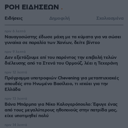
ΡΟΗ ΕΙΔΗΣΕΩΝ
Ειδήσεις
Δημοφιλή
Σχολιασμένα
πριν 6 λεπτά
Ναυαγοσώστης έδωσε μάχη με τα κύματα για να σώσει
γυναίκα σε παραλία των Χανίων, δείτε βίντεο
πριν 9 λεπτά
Δεν εξετάζουμε επί του παρόντος την επιβολή τελών
διέλευσης από τα Στενά του Ορμούζ, λέει η Τεχεράνη
πριν 12 λεπτά
Πρόγραμμα υποτροφιών Chevening για μεταπτυχιακές
σπουδές στο Ηνωμένο Βασίλειο, τι ισχύει για την
Ελλάδα
πριν 13 λεπτά
Βάνα Μπάρμπα για Νίκο Καλογερόπουλο: Έφυγε ένας
από τους μεγαλύτερους ηθοποιούς στην πατρίδα μας,
είχε υποτιμηθεί πολύ
πριν 14 λεπτά