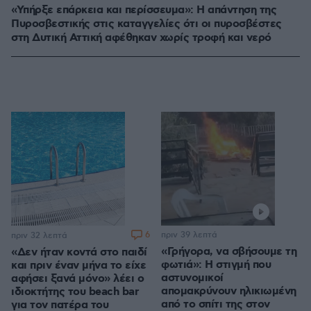
«Υπήρξε επάρκεια και περίσσευμα»: Η απάντηση της
Πυροσβεστικής στις καταγγελίες ότι οι πυροσβέστες
στη Δυτική Αττική αφέθηκαν χωρίς τροφή και νερό
6
πριν 39 λεπτά
πριν 32 λεπτά
«Γρήγορα, να σβήσουμε τη
«Δεν ήταν κοντά στο παιδί
φωτιά»: Η στιγμή που
και πριν έναν μήνα το είχε
αστυνομικοί
αφήσει ξανά μόνο» λέει ο
απομακρύνουν ηλικιωμένη
ιδιοκτήτης του beach bar
από το σπίτι της στον
για τον πατέρα του