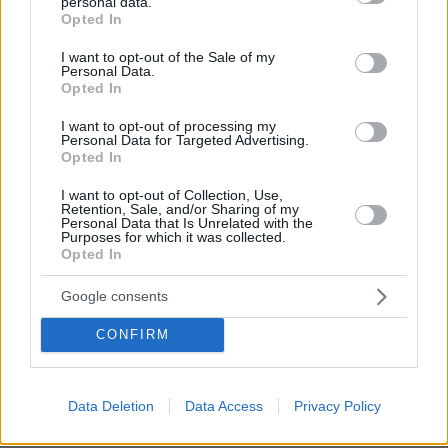
personal data.
Τζόλης, Καρέτσας, Κουλιεράκης: Γιατί
grant or deny consent to Google and its third-party tags to
Opted In
η Ευρώπη έδωσε €90 εκατ. για τρία
use your data for below specified purposes in below Google
ταλέντα από την Ελλάδα
consent section.
I want to opt-out of the Sale of my
Personal Data.
11
10.08.2026, 11:00
Opted In
I want to opt-out of processing my
Personal Data for Targeted Advertising.
Opted In
I want to opt-out of Collection, Use,
Retention, Sale, and/or Sharing of my
Personal Data that Is Unrelated with the
Games
Purposes for which it was collected.
Opted In
Google consents
CONFIRM
Northern Heights
Candy Bub
Cut The Rope
Data Deletion
Data Access
Privacy Policy