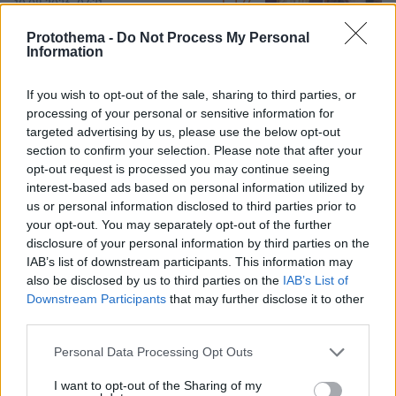
77
10.08.2026, 07:31
Protothema -
Do Not Process My Personal
Information
Τη Υπερμάχω: Η νύχτα του Αυγούστου
If you wish to opt-out of the sale, sharing to third parties, or
πριν από 1.400 χρόνια, που γέννησε
processing of your personal or sensitive information for
τον Ακάθιστο Ύμνο
targeted advertising by us, please use the below opt-out
section to confirm your selection. Please note that after your
128
09.08.2026, 22:48
opt-out request is processed you may continue seeing
interest-based ads based on personal information utilized by
us or personal information disclosed to third parties prior to
your opt-out. You may separately opt-out of the further
disclosure of your personal information by third parties on the
Καρυστιανού: Περιμένω αποδείξεις
IAB’s list of downstream participants. This information may
από τον Αυγερινό, θα υπάρξουν
νομικές συνέπειες για όσους δεν
also be disclosed by us to third parties on the
IAB’s List of
εξηγήσουν όσα λένε
Downstream Participants
that may further disclose it to other
third parties.
136
10.08.2026, 08:45
Please note that this website/app uses one or more Google
Personal Data Processing Opt Outs
services and may gather and store information including but
not limited to your visit or usage behaviour. You may click to
I want to opt-out of the Sharing of my