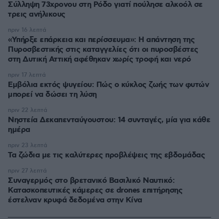
Σύλληψη 73χρονου στη Ρόδο γιατί πούλησε αλκοόλ σε
τρεις ανήλικους
πριν 16 λεπτά
«Υπήρξε επάρκεια και περίσσευμα»: Η απάντηση της
Πυροσβεστικής στις καταγγελίες ότι οι πυροσβέστες
στη Δυτική Αττική αφέθηκαν χωρίς τροφή και νερό
πριν 17 λεπτά
Εμβόλια εκτός ψυγείου: Πώς ο κύκλος ζωής των φυτών
μπορεί να δώσει τη λύση
πριν 22 λεπτά
Νηστεία Δεκαπενταύγουστου: 14 συνταγές, μία για κάθε
ημέρα
πριν 23 λεπτά
Τα ζώδια με τις καλύτερες προβλέψεις της εβδομάδας
πριν 27 λεπτά
Συναγερμός στο βρετανικό Βασιλικό Ναυτικό:
Κατασκοπευτικές κάμερες σε drones επιτήρησης
έστελναν κρυφά δεδομένα στην Κίνα