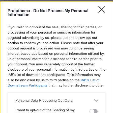
18.06.2026, 16:38
Κοίτα τι θυμήθηκαν ουσιαστικά σε προεκλογική
Protothema -
Do Not Process My Personal
περίοδο, εδώ τόσα χρόνια γίνετε πόλεμος σε
Information
πολεοδομίες και υπουργείο συγκοινωνιών περνάνε
πακεταδούρες αντε στο διάολο
If you wish to opt-out of the sale, sharing to third parties, or
ΑΠΑΝΤΗΣΗ
processing of your personal or sensitive information for
targeted advertising by us, please use the below opt-out
section to confirm your selection. Please note that after your
Χρίστος 2
opt-out request is processed you may continue seeing
18.06.2026, 16:36
interest-based ads based on personal information utilized by
Οι έλεγχοι άρχισαν. Δεν θα τελειώσουν ποτέ όμως.
us or personal information disclosed to third parties prior to
your opt-out. You may separately opt-out of the further
ΑΠΑΝΤΗΣΗ
disclosure of your personal information by third parties on the
IAB’s list of downstream participants. This information may
Αμα πιάσεις...
also be disclosed by us to third parties on the
IAB’s List of
18.06.2026, 16:10
Downstream Participants
that may further disclose it to other
Εφορίες, πολεοδομιες διευθυντές κλινικων δημοσιων
third parties.
νοσοκομειων και τελωνειων.....μονο για τα τελευταία
Please note that this website/app uses one or more Google
Personal Data Processing Opt Outs
10 χρόνια....θα ανακαλύψεις ένα ΑΕΠ ακόμα. (Τα
services and may gather and store information including but
πραγματικά λεφτά βέβαια κρύβονται στις περιουσίες
not limited to your visit or usage behaviour. You may click to
I want to opt-out of the Sharing of my
των πολιτικών)