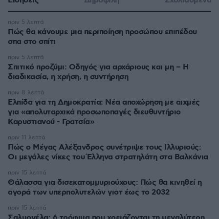
Ειδήσεις
Δημοφιλή
Σχολιασμένα
πριν 5 λεπτά
Πώς θα κάνουμε μια περιποίηση προσώπου επιπέδου
σπα στο σπίτι
πριν 5 λεπτά
Σπιτικό προζύμι: Οδηγός για αρχάριους και μη – Η
διαδικασία, η χρήση, η συντήρηση
πριν 8 λεπτά
Ελπίδα για τη Δημοκρατία: Νέα αποχώρηση με αιχμές
για «απολυταρχικά προσωποπαγές διευθυντήριο
Καρυστιανού - Γρατσία»
πριν 11 λεπτά
Πώς ο Μέγας Αλέξανδρος συνέτριψε τους Ιλλυριούς:
Οι μεγάλες νίκες του Έλληνα στρατηλάτη στα Βαλκάνια
πριν 15 λεπτά
Θάλασσα για δισεκατομμυριούχους: Πώς θα κινηθεί η
αγορά των υπερπολυτελών γιοτ έως το 2032
πριν 15 λεπτά
Σαλμονέλα: 6 τρόφιμα που χρειάζονται τη μεγαλύτερη