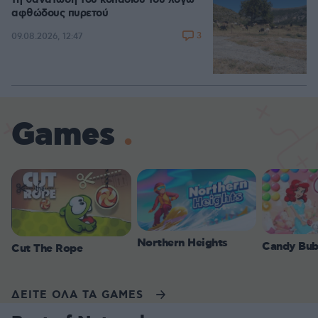
τη θανάτωση του κοπαδιού του λόγω
αφθώδους πυρετού
3
09.08.2026, 12:47
Games
Northern Heights
Candy Bub
Cut The Rope
ΔΕΙΤΕ ΟΛΑ ΤΑ GAMES