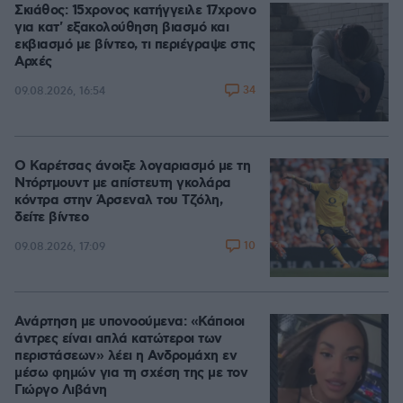
Σκιάθος: 15χρονος κατήγγειλε 17χρονο
για κατ' εξακολούθηση βιασμό και
εκβιασμό με βίντεο, τι περιέγραψε στις
Αρχές
34
09.08.2026, 16:54
Ο Καρέτσας άνοιξε λογαριασμό με τη
Ντόρτμουντ με απίστευτη γκολάρα
κόντρα στην Άρσεναλ του Τζόλη,
δείτε βίντεο
10
09.08.2026, 17:09
Ανάρτηση με υπονοούμενα: «Κάποιοι
άντρες είναι απλά κατώτεροι των
περιστάσεων» λέει η Ανδρομάχη εν
μέσω φημών για τη σχέση της με τον
Γιώργο Λιβάνη