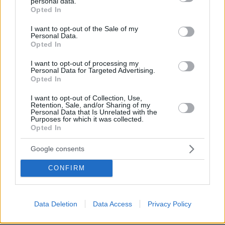
personal data.
grant or deny consent to Google and its third-party tags to
Opted In
ΑΠΑΝΤΗΣΗ
use your data for below specified purposes in below Google
consent section.
I want to opt-out of the Sale of my
Personal Data.
Opted In
I want to opt-out of processing my
& χρόνια στην Εξουσία
Personal Data for Targeted Advertising.
18.06.2026, 15:54
Opted In
τώρα ενόψει εκλογών ανακαλύφθηκε η Αμερική εκ
I want to opt-out of Collection, Use,
νέου!
Retention, Sale, and/or Sharing of my
Personal Data that Is Unrelated with the
ΑΠΑΝΤΗΣΗ
Purposes for which it was collected.
Opted In
Δεν το ξέραμε
Google consents
18.06.2026, 15:30
Όχι μετά από 7 χρόνια. Συνέχεια εδώ και χρόνια σε
CONFIRM
πολλές υπηρεσίες και λόγω της ψηφιοποίησης.
Δηλαδή παλιότερα προ Μητσοτακη δεν έκανε
κανένας καταγγελίες; Ή απλά έπεφταν στο κενό;
Data Deletion
Data Access
Privacy Policy
ΑΠΑΝΤΗΣΗ