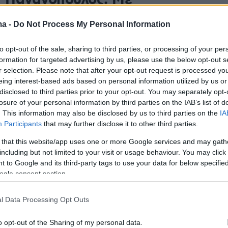
ς Παναγόπουλος: Με
εουργούν ηθικά χωρίς να μου
ma -
Do Not Process My Personal Information
ινοποιηθεί το πόρισμα
to opt-out of the sale, sharing to third parties, or processing of your per
ώτη και η διάταξη δέσμευσης
formation for targeted advertising by us, please use the below opt-out s
r selection. Please note that after your opt-out request is processed y
της ΓΣΕΕ θέτει ερωτήματα για τη διαδικασία που
eing interest-based ads based on personal information utilized by us or
οι Αρχές και δηλώνει ότι δεν έχει λάβει γνώση των
disclosed to third parties prior to your opt-out. You may separately opt-
ου τον αφορούν
losure of your personal information by third parties on the IAB’s list of
. This information may also be disclosed by us to third parties on the
IA
Participants
that may further disclose it to other third parties.
336
0
τηκαν από την Αρχή για το
 that this website/app uses one or more Google services and may gath
including but not limited to your visit or usage behaviour. You may click 
α οι τραπεζικοί λογαριασμοί
 to Google and its third-party tags to use your data for below specifi
ogle consent section.
ναγόπουλου της ΓΣΕΕ για
ρεση κονδυλίων
l Data Processing Opt Outs
ς Βουρλιώτης δέσμευσε λογαριασμούς, θυρίδες,
o opt-out of the Sharing of my personal data.