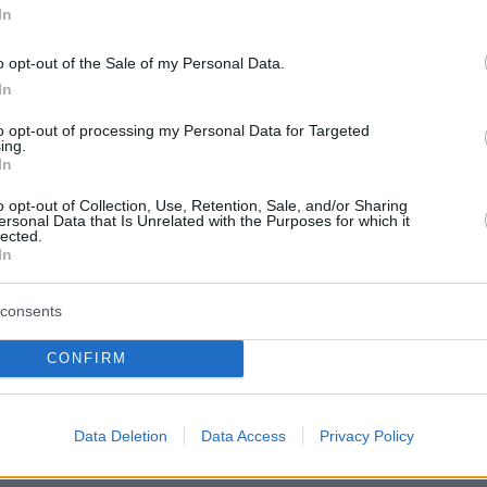
 πρόεδρου της ΓΣΕΕ και έξι ακόμα φυσικών
In
ι έξι εταιρειών - Εμπλέκονται σε υπόθεση
 κονδυλίων άνω των 73 εκατ. ευρώ
o opt-out of the Sale of my Personal Data.
In
153
to opt-out of processing my Personal Data for Targeted
υψη από την Αρχή για το
ing.
In
α: Ο λογιστής στην Κρήτη
o opt-out of Collection, Use, Retention, Sale, and/or Sharing
€700.000 από τις παράνομες
ersonal Data that Is Unrelated with the Purposes for which it
lected.
In
ήσεις του ΟΠΕΚΕΠΕ σε
ματικό λογαριασμό
consents
ρημάτων... επενδύθηκε επίσης σε ακίνητα, ενώ
CONFIRM
υσίαζε και η θυρίδα - Με διάταξη του κ. Βουρλιώτη
 οι περιουσίες των φυσικών αυτουργών και στενών
τους προσώπων που φέρονται ως συνεργοί - Στην
Data Deletion
Data Access
Privacy Policy
σαγγελέα το πόρισμα