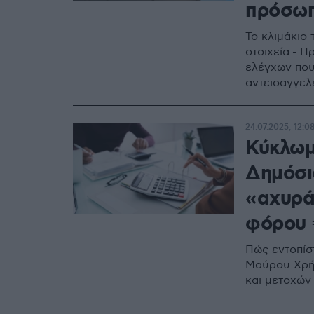
πρόσω
Το κλιμάκιο
στοιχεία - 
ελέγχων που
αντεισαγγελ
24.07.2025, 12:0
Κύκλωμ
Δημόσιο
«αχυρά
φόρου 
Πώς εντοπίσ
Μαύρου Χρήμ
και μετοχών