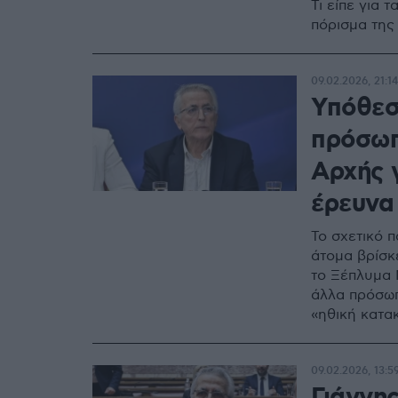
Τι είπε για 
πόρισμα της
09.02.2026, 21:14
Υπόθεσ
πρόσωπ
Αρχής 
έρευνα
Το σχετικό 
άτομα βρίσκ
το Ξέπλυμα 
άλλα πρόσωπ
«ηθική κατα
09.02.2026, 13:5