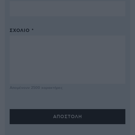
ΣΧΌΛΙΟ *
Απομένουν
2500
χαρακτήρες