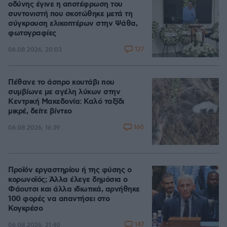
οδύνης έγινε η αποτέφρωση του
συντονιστή που σκοτώθηκε μετά τη
σύγκρουση ελικοπτέρων στην Ψάθα,
φωτογραφίες
127
06.08.2026, 20:03
Πέθανε το άσπρο κουτάβι που
συμβίωνε με αγέλη λύκων στην
Κεντρική Μακεδονία: Καλό ταξίδι
μικρέ, δείτε βίντεο
160
06.08.2026, 16:39
Προϊόν εργαστηρίου ή της φύσης ο
κορωνοϊός; Άλλα έλεγε δημόσια ο
Φάουτσι και άλλα ιδιωτικά, αρνήθηκε
100 φορές να απαντήσει στο
Κογκρέσο
147
06.08.2026, 21:40