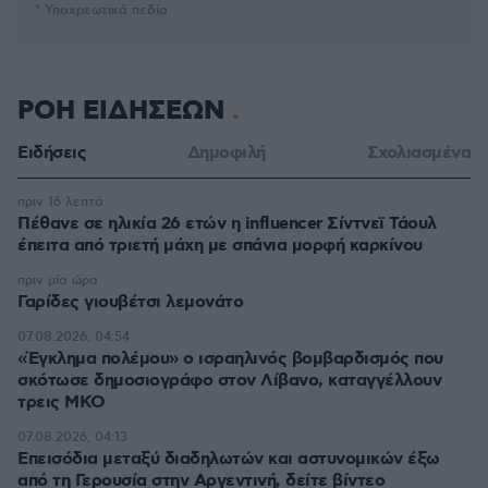
* Υποχρεωτικά πεδία
ΡΟΗ ΕΙΔΗΣΕΩΝ
Ειδήσεις
Δημοφιλή
Σχολιασμένα
πριν 16 λεπτά
Πέθανε σε ηλικία 26 ετών η influencer Σίντνεϊ Τάουλ
έπειτα από τριετή μάχη με σπάνια μορφή καρκίνου
πριν μία ώρα
Γαρίδες γιουβέτσι λεμονάτο
07.08.2026, 04:54
«Έγκλημα πολέμου» ο ισραηλινός βομβαρδισμός που
σκότωσε δημοσιογράφο στον Λίβανο, καταγγέλλουν
τρεις ΜΚΟ
07.08.2026, 04:13
Επεισόδια μεταξύ διαδηλωτών και αστυνομικών έξω
από τη Γερουσία στην Αργεντινή, δείτε βίντεο