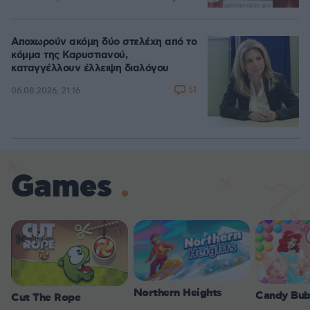
Αποχωρούν ακόμη δύο στελέχη από το
κόμμα της Καρυστιανού,
καταγγέλλουν έλλειψη διαλόγου
51
06.08.2026, 21:16
Games
Northern Heights
Candy Bub
Cut The Rope