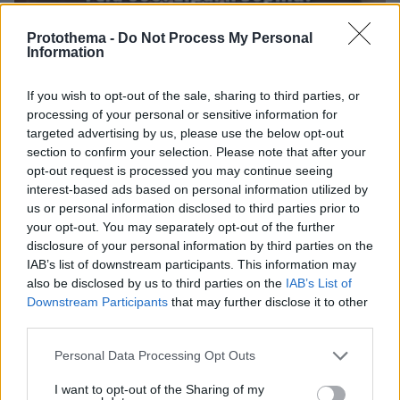
Protothema -
Do Not Process My Personal
Information
If you wish to opt-out of the sale, sharing to third parties, or
30.07.2026, 09:33
processing of your personal or sensitive information for
Το DEI College παρουσιάζει τη Sophia. Την πρώτη 24/7
targeted advertising by us, please use the below opt-out
βοηθό AI που αλλάζει τον τρόπο με τον οποίο μαθαίνουν οι
section to confirm your selection. Please note that after your
φοιτητές
opt-out request is processed you may continue seeing
interest-based ads based on personal information utilized by
03.08.2026, 10:56
us or personal information disclosed to third parties prior to
Η Smart φοιτητική κατοικία στην καρδιά της Αθήνας
your opt-out. You may separately opt-out of the further
disclosure of your personal information by third parties on the
29.07.2026, 09:39
IAB’s list of downstream participants. This information may
Διασκεδάζουμε υπεύθυνα, επιστρέφουμε με ασφάλεια
also be disclosed by us to third parties on the
IAB’s List of
Downstream Participants
that may further disclose it to other
third parties.
ΣΧΟΛΙΑ
(5)
Please note that this website/app uses one or more Google
Personal Data Processing Opt Outs
ΠΡΟΣΘΗΚΗ ΣΧΟΛΙΟΥ
services and may gather and store information including but
not limited to your visit or usage behaviour. You may click to
I want to opt-out of the Sharing of my