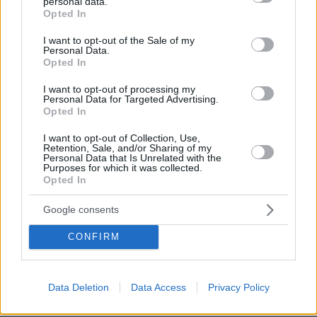
personal data.
grant or deny consent to Google and its third-party tags to
Opted In
use your data for below specified purposes in below Google
Βαθύ Αθηναμπαντ
consent section.
I want to opt-out of the Sale of my
15.06.2026, 07:12
Personal Data.
Μενάνδρου και Σοφοκλέους δεν είναι ούτε στην
Opted In
Αθήνα ούτε στην Ελλάδα. Γιατί να μας ενδιαφέρει αν
I want to opt-out of processing my
ένα κατάστημα στο Πακιστάν έπιασε φωτιά;
Personal Data for Targeted Advertising.
Opted In
ΑΠΑΝΤΗΣΗ
I want to opt-out of Collection, Use,
Retention, Sale, and/or Sharing of my
Κινέζικα power bank
Personal Data that Is Unrelated with the
Purposes for which it was collected.
15.06.2026, 05:50
Opted In
Ένα να κάνει το μπαμ κάνουν και τα άλλα!!!
ΑΠΑΝΤΗΣΗ
Google consents
CONFIRM
Μενάνδρου και Σοφοκλέους
15.06.2026, 04:55
στο Ισλαμαμπάντ
Data Deletion
Data Access
Privacy Policy
ΑΠΑΝΤΗΣΗ