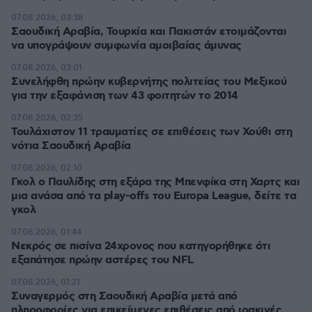
07.08.2026, 03:38
Σαουδική Αραβία, Τουρκία και Πακιστάν ετοιμάζονται
να υπογράψουν συμφωνία αμοιβαίας άμυνας
07.08.2026, 03:01
Συνελήφθη πρώην κυβερνήτης πολιτείας του Μεξικού
για την εξαφάνιση των 43 φοιτητών το 2014
07.08.2026, 02:35
Τουλάχιστον 11 τραυματίες σε επιθέσεις των Χούθι στη
νότια Σαουδική Αραβία
07.08.2026, 02:10
Γκολ ο Παυλίδης στη εξάρα της Μπενφίκα στη Χαρτς και
μια ανάσα από τα play-offs του Europa League, δείτε τα
γκολ
07.08.2026, 01:44
Νεκρός σε πισίνα 24χρονος που κατηγορήθηκε ότι
εξαπάτησε πρώην αστέρες του NFL
07.08.2026, 01:21
Συναγερμός στη Σαουδική Αραβία μετά από
πληροφορίες για επικείμενες επιθέσεις από ιρακινές