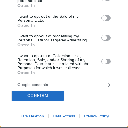
personal data.
grant or deny consent to Google and its third-party tags to
Opted In
use your data for below specified purposes in below Google
consent section.
I want to opt-out of the Sale of my
Personal Data.
Opted In
I want to opt-out of processing my
Personal Data for Targeted Advertising.
Opted In
I want to opt-out of Collection, Use,
Retention, Sale, and/or Sharing of my
Personal Data that Is Unrelated with the
Purposes for which it was collected.
Opted In
Google consents
CONFIRM
07.08.2026, 15:59
Είδος υπό εξαφάνιση οι υπερπολύτεκνοι στην
Data Deletion
Data Access
Privacy Policy
Ελλάδα που γερνάει: Τα... δύο ταψιά μεσημεριανό,
τα επιδόματα, η καθημερινότητά τους