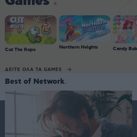
Games
Northern Heights
Candy Bub
Cut The Rope
ΔΕΙΤΕ ΟΛΑ ΤΑ GAMES
Best of Network