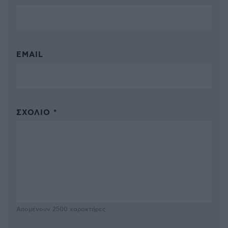
EMAIL
ΣΧΌΛΙΟ *
Απομένουν
2500
χαρακτήρες