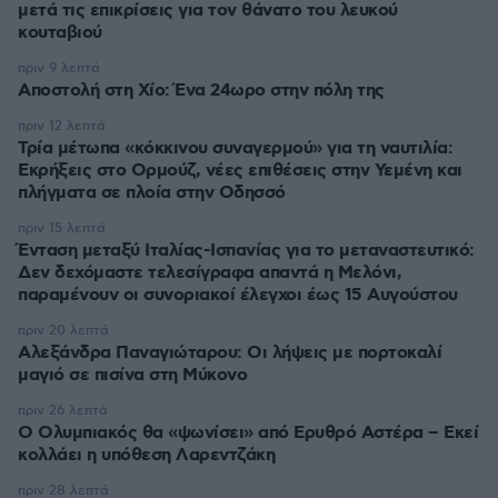
μετά τις επικρίσεις για τον θάνατο του λευκού
κουταβιού
πριν 9 λεπτά
Αποστολή στη Χίο: Ένα 24ωρο στην πόλη της
πριν 12 λεπτά
Τρία μέτωπα «κόκκινου συναγερμού» για τη ναυτιλία:
Εκρήξεις στο Ορμούζ, νέες επιθέσεις στην Υεμένη και
πλήγματα σε πλοία στην Οδησσό
πριν 15 λεπτά
Ένταση μεταξύ Ιταλίας-Ισπανίας για το μεταναστευτικό:
Δεν δεχόμαστε τελεσίγραφα απαντά η Μελόνι,
παραμένουν οι συνοριακοί έλεγχοι έως 15 Αυγούστου
πριν 20 λεπτά
Αλεξάνδρα Παναγιώταρου: Οι λήψεις με πορτοκαλί
μαγιό σε πισίνα στη Μύκονο
πριν 26 λεπτά
Ο Ολυμπιακός θα «ψωνίσει» από Ερυθρό Αστέρα – Εκεί
κολλάει η υπόθεση Λαρεντζάκη
πριν 28 λεπτά