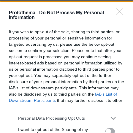
Από μια κλωστή κρέμεται ο διορισμός του εκλεκτού του
Τραμπ στο υπουργείο Δικαιοσύνης
Protothema -
Do Not Process My Personal
Information
πριν 29 λεπτά
Μαρία Σάκκαρη: Ξημερώματα Σαββάτου ο αγώνας της
με την Γκοφ στο Τορόντο
If you wish to opt-out of the sale, sharing to third parties, or
processing of your personal or sensitive information for
πριν 32 λεπτά
targeted advertising by us, please use the below opt-out
Καρκίνος παχέος εντέρου: Το απλό τεστ που συνδέθηκε
section to confirm your selection. Please note that after your
με 50% λιγότερους θανάτους – Το παράδειγμα της
opt-out request is processed you may continue seeing
Ισπανίας
interest-based ads based on personal information utilized by
us or personal information disclosed to third parties prior to
your opt-out. You may separately opt-out of the further
ΔΕΙΤΕ ΟΛΕΣ ΤΙΣ ΕΙΔΗΣΕΙΣ
disclosure of your personal information by third parties on the
IAB’s list of downstream participants. This information may
also be disclosed by us to third parties on the
IAB’s List of
Downstream Participants
that may further disclose it to other
ΤΑ ΠΙΟ ΔΗΜΟΦΙΛΗ
third parties.
Please note that this website/app uses one or more Google
Personal Data Processing Opt Outs
services and may gather and store information including but
not limited to your visit or usage behaviour. You may click to
I want to opt-out of the Sharing of my