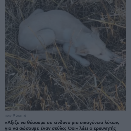
πριν 9 λεπτά
«Άξιζε να θέσουμε σε κίνδυνο μια οικογένεια λύκων,
για να σώσουμε έναν σκύλο; Όχι» λέει ο ερευνητής