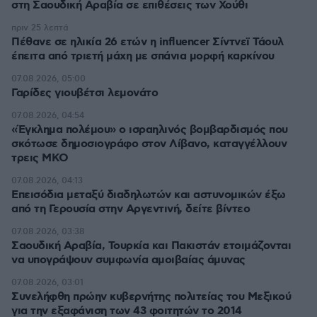
στη Σαουδική Αραβία σε επιθέσεις των Χούθι
πριν 25 λεπτά
Πέθανε σε ηλικία 26 ετών η influencer Σίντνεϊ Τάουλ
έπειτα από τριετή μάχη με σπάνια μορφή καρκίνου
07.08.2026, 05:00
Γαρίδες γιουβέτσι λεμονάτο
07.08.2026, 04:54
«Έγκλημα πολέμου» ο ισραηλινός βομβαρδισμός που
σκότωσε δημοσιογράφο στον Λίβανο, καταγγέλλουν
τρεις ΜΚΟ
07.08.2026, 04:13
Επεισόδια μεταξύ διαδηλωτών και αστυνομικών έξω
από τη Γερουσία στην Αργεντινή, δείτε βίντεο
07.08.2026, 03:38
Σαουδική Αραβία, Τουρκία και Πακιστάν ετοιμάζονται
να υπογράψουν συμφωνία αμοιβαίας άμυνας
07.08.2026, 03:01
Συνελήφθη πρώην κυβερνήτης πολιτείας του Μεξικού
για την εξαφάνιση των 43 φοιτητών το 2014