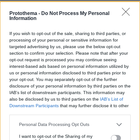
07.08.2026, 02:35
Τουλάχιστον 11 τραυματίες σε επιθέσεις των Χούθι στη
Protothema -
Do Not Process My Personal
Information
νότια Σαουδική Αραβία
07.08.2026, 02:10
If you wish to opt-out of the sale, sharing to third parties, or
Γκολ ο Παυλίδης στη εξάρα της Μπενφίκα στη Χαρτς και
processing of your personal or sensitive information for
μια ανάσα από τα play-offs του Europa League, δείτε τα
targeted advertising by us, please use the below opt-out
γκολ
section to confirm your selection. Please note that after your
opt-out request is processed you may continue seeing
interest-based ads based on personal information utilized by
ΔΕΙΤΕ ΟΛΕΣ ΤΙΣ ΕΙΔΗΣΕΙΣ
us or personal information disclosed to third parties prior to
your opt-out. You may separately opt-out of the further
disclosure of your personal information by third parties on the
IAB’s list of downstream participants. This information may
ΤΑ ΠΙΟ ΔΗΜΟΦΙΛΗ
also be disclosed by us to third parties on the
IAB’s List of
Downstream Participants
that may further disclose it to other
third parties.
Please note that this website/app uses one or more Google
Personal Data Processing Opt Outs
services and may gather and store information including but
not limited to your visit or usage behaviour. You may click to
I want to opt-out of the Sharing of my