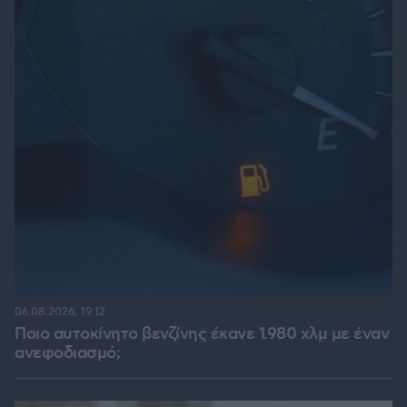
06.08.2026, 19:12
Ποιο αυτοκίνητο βενζίνης έκανε 1.980 χλμ με έναν
ανεφοδιασμό;