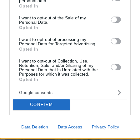
personal data.
grant or deny consent to Google and its third-party tags to
Opted In
use your data for below specified purposes in below Google
consent section.
I want to opt-out of the Sale of my
Personal Data.
Opted In
I want to opt-out of processing my
Personal Data for Targeted Advertising.
Opted In
I want to opt-out of Collection, Use,
Retention, Sale, and/or Sharing of my
Personal Data that Is Unrelated with the
Purposes for which it was collected.
Opted In
Google consents
06.08.2026, 23:17
CONFIRM
Στη ΓΑΔΑ κρατείται η 46χρονη που κατηγορείται
για την επίθεση στη Marfin, δείτε βίντεο και
φωτογραφίες
Data Deletion
Data Access
Privacy Policy