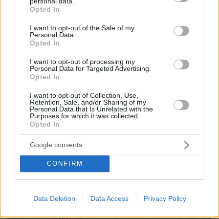
personal data.
grant or deny consent to Google and its third-party tags to
Opted In
use your data for below specified purposes in below Google
consent section.
I want to opt-out of the Sale of my
Personal Data.
Opted In
I want to opt-out of processing my
Personal Data for Targeted Advertising.
Opted In
I want to opt-out of Collection, Use,
1
02.09.2025, 12:48
Retention, Sale, and/or Sharing of my
Κυρανάκης: Ποινές και απολύσεις σε περιπτώσεις
Personal Data that Is Unrelated with the
Purposes for which it was collected.
σοβαρών παραβιάσεων στον ΟΣΕ, εγκαταστάθηκε
Opted In
σύστημα αυτόματης πέδησης σε 100 αμαξοστοιχίες
Τόνισε πως η νέα εταιρεία διαθέτει «το πιο ευέλικτο
Google consents
θεσμικό πλαίσιο στο Δημόσιο» - Τι είπε για τις
κάμερες στους δρόμους
CONFIRM
Data Deletion
Data Access
Privacy Policy