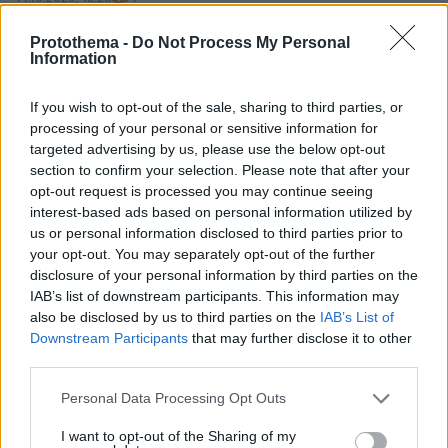
Bloomberg για Ελλάδα: Το νομικό θρίλερ με τα warrants
αποκτά νέα διάσταση
Protothema -
Do Not Process My Personal
Information
Η νομική διαμάχη Ελλάδας–επενδυτών για τα GDP-
linked warrants πήρε νέα τροπή, καθώς δικαστής στο
If you wish to opt-out of the sale, sharing to third parties, or
Λονδίνο πρότεινε οι δικηγόροι του ελληνικού
processing of your personal or sensitive information for
Δημοσίου να εκπροσωπήσουν και τις δύο πλευρές
targeted advertising by us, please use the below opt-out
της υπόθεσης
section to confirm your selection. Please note that after your
opt-out request is processed you may continue seeing
interest-based ads based on personal information utilized by
us or personal information disclosed to third parties prior to
your opt-out. You may separately opt-out of the further
disclosure of your personal information by third parties on the
IAB’s list of downstream participants. This information may
also be disclosed by us to third parties on the
IAB’s List of
Downstream Participants
that may further disclose it to other
third parties.
Please note that this website/app uses one or more Google
Personal Data Processing Opt Outs
services and may gather and store information including but
not limited to your visit or usage behaviour. You may click to
I want to opt-out of the Sharing of my