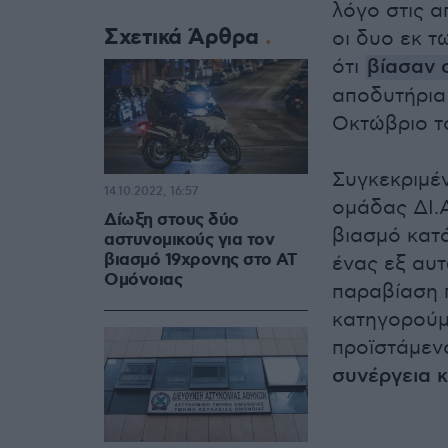
λόγο στις 
Σχετικά Άρθρα
οι δυο εκ τ
ότι
βίασαν 
αποδυτήρια
Οκτώβριο τ
Συγκεκριμέν
14.10.2022, 16:57
ομάδας ΔΙ.Α
Δίωξη στους δύο
βιασμό κατά
αστυνομικούς για τον
βιασμό 19χρονης στο ΑΤ
ένας εξ αυτ
Ομόνοιας
παραβίαση 
κατηγορούμ
προϊστάμεν
συνέργεια κ