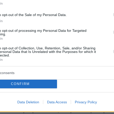
 ούτε την υπηρεσία μου, ούτε την οικογένειά
In
αδέχτηκα από τη πρώτη στιγμή ότι ήταν λάθος
o opt-out of the Sale of my Personal Data.
υπηρεσίας, μέσα το Αστυνομικό Τμήμα» είπε
In
γία του ο πρώτος εκ των κατηγορουμένων και,
to opt-out of processing my Personal Data for Targeted
 δίκη του εκδοχή για τα όσα συνέβησαν, την
ing.
In
ρα, υποστήριξε: «Βρισκόμασταν σε υπηρεσία
 και ήρθε η καταγγέλλουσα να μας ρωτήσει
o opt-out of Collection, Use, Retention, Sale, and/or Sharing
ersonal Data that Is Unrelated with the Purposes for which it
ν εργασία της. Μας είπε ότι ήταν ανασφάλιστη
lected.
In
α κάνει καταγγελία. Της είπαμε να πάει σε
υνομικό Τμήμα να ρωτήσει. Μας ζήτησε να της
consents
είναι το κοντινότερο και της είπαμε το
 Τμήμα Ομόνοιας, όπου υπηρετούσαμε. Μετά
CONFIRM
α λίγο σε φιλικό επίπεδο και ανταλλάξαμε
 στο Instagram».
Data Deletion
Data Access
Privacy Policy
ίναι συνηθισμένο αυτό; Να γίνεστε φίλοι με