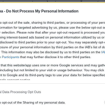
ά τις σημερινές απολογίες τους οι δυο πρώτο
ενοι αρνήθηκαν το αδίκημα του βιασμού και
ma -
Do Not Process My Personal Information
 για συναινετική σεξουαλική πράξη με την
κα, για «λάθος» και για «επιπολαιότητα» για
to opt-out of the sale, sharing to third parties, or processing of your per
formation for targeted advertising by us, please use the below opt-out s
ετάνιωσαν, όπως ισχυρίστηκαν, την ίδια ημέρα.
r selection. Please note that after your opt-out request is processed y
eing interest-based ads based on personal information utilized by us or
τηγορούμενος υποστήριξε ότι ποτέ δεν θα
disclosed to third parties prior to your opt-out. You may separately opt-
losure of your personal information by third parties on the IAB’s list of
 φανταστεί ότι οι δυο υφιστάμενοί του θα
. This information may also be disclosed by us to third parties on the
IA
 σε τέτοιες πράξεις και δη μέσα στο
Participants
that may further disclose it to other third parties.
 Τμήμα και πως αν το γνώριζε- όπως
 that this website/app uses one or more Google services and may gath
ι- όχι μόνο δεν θα το επέτρεπε αλλά
θα τους
including but not limited to your visit or usage behaviour. You may click 
ει
κιόλας.
 to Google and its third-party tags to use your data for below specifi
ogle consent section.
α να γυρίσω το χρόνο πίσω, δεν θα το είχα
l Data Processing Opt Outs
υναινετική σεξουαλική πράξη την έχω
από τη πρώτη στιγμή. Είναι κάτι που δεν τιμά
o opt-out of the Sharing of my personal data.