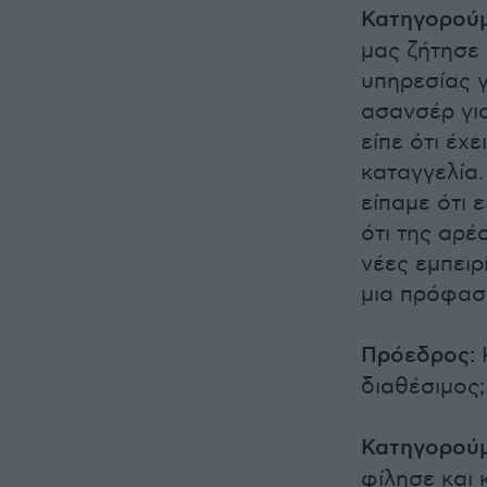
Κατηγορούμ
μας ζήτησε
υπηρεσίας γ
ασανσέρ για
είπε ότι έχ
καταγγελία.
είπαμε ότι 
ότι της αρέ
νέες εμπειρ
μια πρόφαση
Πρόεδρος:
Κ
διαθέσιμος;
Κατηγορούμ
φίλησε και 