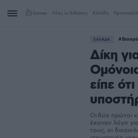
Games
Όλες οι Ειδήσεις
Ελλάδα
Πρωτοσέλι
Βιασμό
ΕΛΛΑΔΑ
Δίκη γι
Ομόνοια
είπε ότ
υποστήρ
Οι δύο πρώτοι 
έκαναν λόγο για
τους, οι δικαιο
ισχυρισμός «καμ