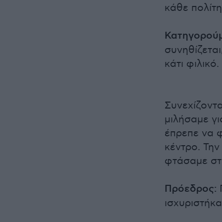
κάθε πολίτη
Κατηγορούμ
συνηθίζεται
κάτι φιλικό.
Συνεχίζοντ
μιλήσαμε γι
έπρεπε να φ
κέντρο. Την
φτάσαμε στ
Πρόεδρος:
Π
ισχυριστήκα