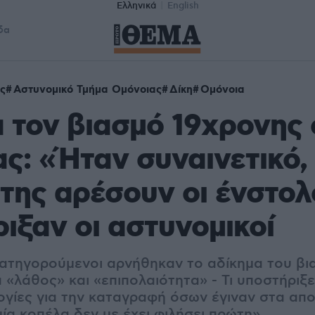
Ελληνικά
English
δα
ς
Αστυνομικό Τμήμα Ομόνοιας
Δίκη
Ομόνοια
α τον βιασμό 19χρονης
ς: «Ήταν συναινετικό,
ι της αρέσουν οι ένστολ
ιξαν οι αστυνομικοί
κατηγορούμενοι αρνήθηκαν το αδίκημα του βι
 «λάθος» και «επιπολαιότητα» - Τι υποστήριξε
λογίες για την καταγραφή όσων έγιναν στα απο
ία κοπέλα δεν με έχει φιλήσει πρώτη»