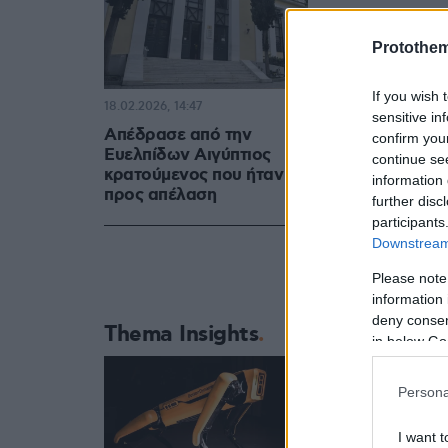
Protothe
If you wish 
18.02.2026, 14:47
sensitive in
Απέδρασε από την
confirm you
Ευελπίδων Αιγύπτιος
continue se
κρατούμενος που ήταν
information 
προς απέλαση
further disc
participants
Downstream 
Please note
information 
deny consent
Thema Insights
in below Go
Persona
I want t