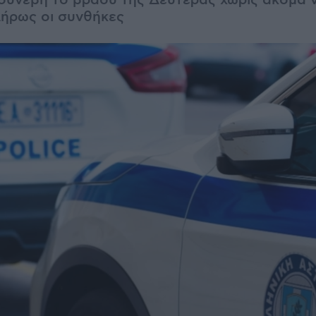
 συνέβη το βράδυ της Δευτέρας χωρίς ακόμα 
λήρως οι συνθήκες