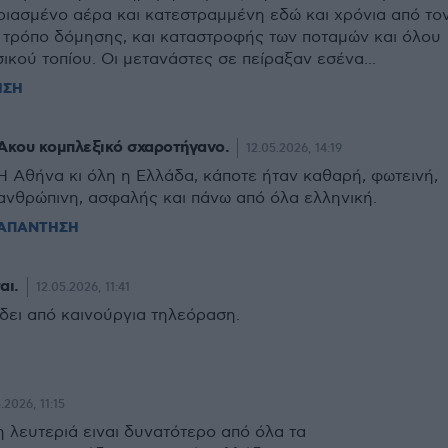
ιασμένο αέρα και κατεστραμμένη εδώ και χρόνια από το
 τρόπο δόμησης, και καταστροφής των ποταμών και όλου
ικού τοπίου. Οι μετανάστες σε πείραξαν εσένα...
ΗΣΗ
Ακου κομπλεξικό σχαροτήγανο.
12.05.2026, 14:19
Η Αθήνα κι όλη η Ελλάδα, κάποτε ήταν καθαρή, φωτεινή,
ανθρώπινη, ασφαλής και πάνω από όλα ελληνική.
ΑΠΑΝΤΗΣΗ
αι.
12.05.2026, 11:41
δει από καινούργια τηλεόραση.
.2026, 11:15
η λευτεριά ειναι δυνατότερο από όλα τα