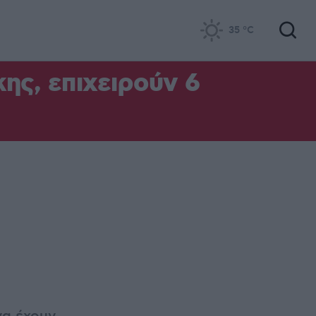
35
°C
ς, επιχειρούν 6