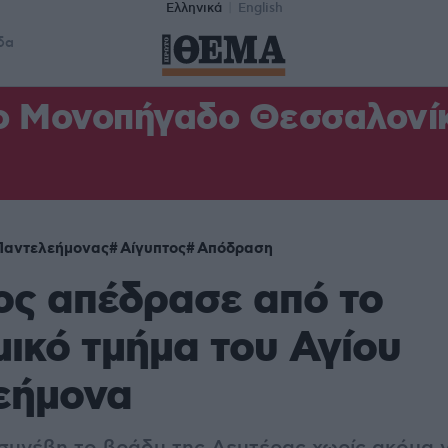
Ελληνικά
English
δα
ο Μονοπήγαδο Θεσσαλονίκη
Παντελεήμονας
Αίγυπτος
Απόδραση
ος απέδρασε από το
ικό τμήμα του Αγίου
εήμονα