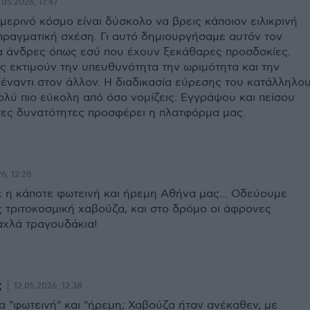
.05.2026, 17:47
ημερινό κόσμο είναι δύσκολο να βρεις κάποιον ειλικρινή
 πραγματική σχέση. Γι αυτό δημιουργήσαμε αυτόν τον
ια άνδρες όπως εσύ που έχουν ξεκάθαρες προσδοκίες.
ς εκτιμούν την υπευθυνότητα την ωριμότητα και την
πέναντι στον άλλον. Η διαδικασία εύρεσης του κατάλληλο
ολύ πιο εύκολη από όσο νομίζεις. Εγγράψου και πείσου
ες δυνατότητες προσφέρει η πλατφόρμα μας.
6, 12:28
 η κάποτε φωτεινή και ήρεμη Αθήνα μας... Οδεύουμε
 τριτοκοσμική χαβούζα, και στο δρόμο οι άφρονες
χλά τραγουδάκια!
ς
12.05.2026, 12:38
 "φωτεινή" και "ήρεμη; Χαβούζα ήταν ανέκαθεν, με