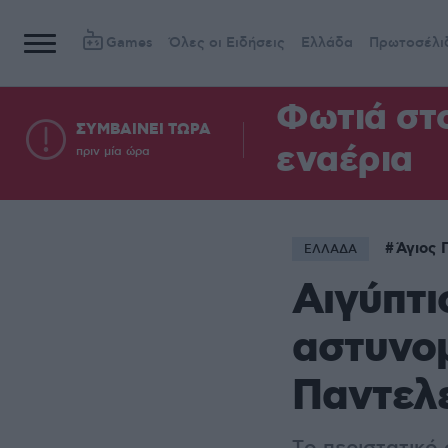
Games
Όλες οι Ειδήσεις
Ελλάδα
Πρωτοσέλι
Φωτιά στ
ΣΥΜΒΑΙΝΕΙ ΤΩΡΑ
εναέρια
πριν μία ώρα
Άγιος 
ΕΛΛΑΔΑ
Αιγύπτι
αστυνομ
Παντελ