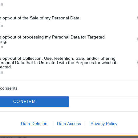
In
o opt-out of the Sale of my Personal Data.
In
to opt-out of processing my Personal Data for Targeted
ing.
In
protothema.gr στο Google News
το
και μάθετε πρώτοι
o opt-out of Collection, Use, Retention, Sale, and/or Sharing
ersonal Data that Is Unrelated with the Purposes for which it
εις
lected.
In
Ειδήσεις
 τελευταίες
από την Ελλάδα και τον Κόσμο, τη
Protothema.gr
μβαίνουν, στο
consents
ΙΑ
ΠΡΟΣΘΗΚΗ ΣΧΟΛΙΟΥ
CONFIRM
(10)
Data Deletion
Data Access
Privacy Policy