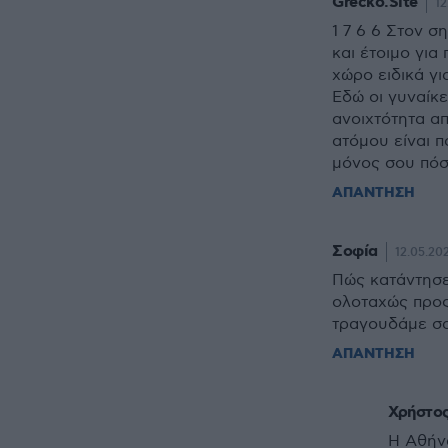
Grecko.Site
12
1 7 6 6 Στον σ
και έτοιμο για
χώρο ειδικά γ
Εδώ οι γυναίκε
ανοιχτότητα α
ατόμου είναι π
μόνος σου πόσ
ΑΠΑΝΤΗΣΗ
Σοφία
12.05.202
Πώς κατάντησε
ολοταχώς προς
τραγουδάμε σα
ΑΠΑΝΤΗΣΗ
Χρήστο
Η Αθήνα