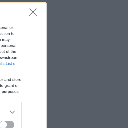
sonal or
ection to
ou may
 personal
out of the
 downstream
B’s List of
er and store
to grant or
ed purposes