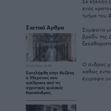
Σε εξέλιξη 
ενός κρατο
τμήμα του
Σχετικά Άρθρα
Σύμφωνα με
βράδυ της Δ
ξεκαθαριστε
Ο άνδρας μ
28.03.2026, 20:59
καθώς εντοπ
Συνελήφθη στην Κοζάνη
ο 39χρονος που
έγγραφα γι
απέδρασε από τις
αγροτικές φυλακές
Κασσάνδρας