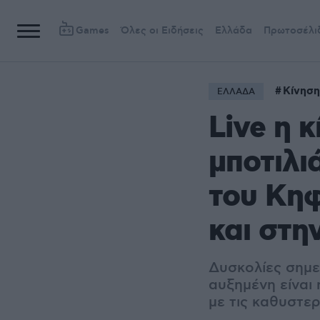
Games
Όλες οι Ειδήσεις
Ελλάδα
Πρωτοσέλι
Κίνηση
ΕΛΛΑΔΑ
Live η 
μποτιλι
του Κηφ
και στη
Δυσκολίες σημει
αυξημένη είναι 
με τις καθυστε