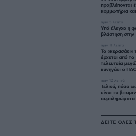
προβλέπονται έ
κομμωτήρια και.
πριν 5 λεπτά
Υπό έλεγχο η φ
βλάστηση στην 
πριν 11 λεπτά
Το «κερασάκι» τ
έρχεται από το
τελευταία μεγά
κυνηγάει ο ΠΑ
πριν 12 λεπτά
Τελικά, πόσο ω
είναι τα βιταμι
συμπληρώματα 
ΔΕΙΤΕ ΟΛΕΣ 