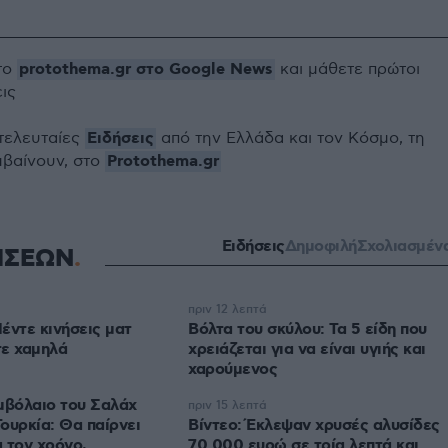
protothema.gr στο Google News
το
και μάθετε πρώτοι
εις
Ειδήσεις
 τελευταίες
από την Ελλάδα και τον Κόσμο, τη
Protothema.gr
μβαίνουν, στο
Ειδήσεις
Δημοφιλή
Σχολιασμέν
ΗΣΕΩΝ
πριν 12 λεπτά
έντε κινήσεις ματ
Βόλτα του σκύλου: Τα 5 είδη που
τε χαμηλά
χρειάζεται για να είναι υγιής και
χαρούμενος
μβόλαιο του Σαλάχ
πριν 15 λεπτά
ουρκία: Θα παίρνει
Βίντεο: Έκλεψαν χρυσές αλυσίδες
 τον χρόνο,
70.000 ευρώ σε τρία λεπτά και