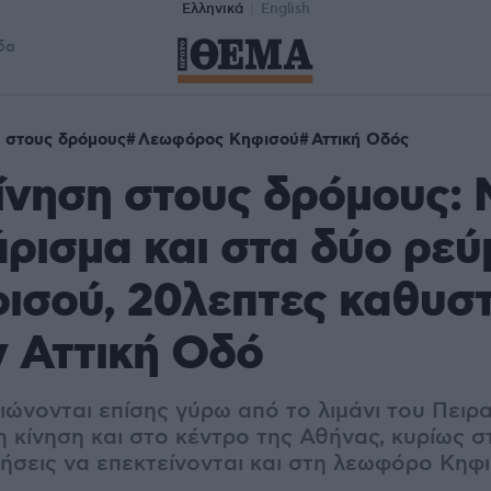
Ελληνικά
English
δα
 στους δρόμους
Λεωφόρος Κηφισού
Αττική Οδός
κίνηση στους δρόμους:
άρισμα και στα δύο ρε
ισού, 20λεπτες καθυσ
ν Αττική Οδό
ώνονται επίσης γύρω από το λιμάνι του Πειρα
η κίνηση και στο κέντρο της Αθήνας, κυρίως 
ρήσεις να επεκτείνονται και στη λεωφόρο Κηφι