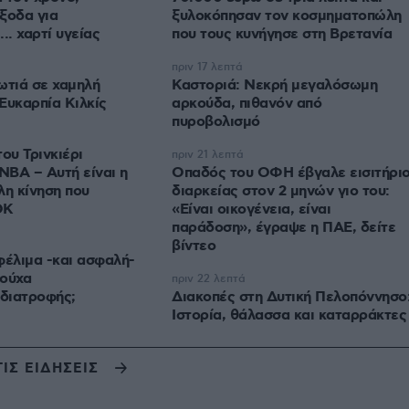
ξοδα για
ξυλοκόπησαν τον κοσμηματοπώλη
.. χαρτί υγείας
που τους κυνήγησε στη Βρετανία
πριν 17 λεπτά
ωτιά σε χαμηλή
Καστοριά: Νεκρή μεγαλόσωμη
Ευκαρπία Κιλκίς
αρκούδα, πιθανόν από
πυροβολισμό
ου Τρινκιέρι
πριν 21 λεπτά
 NBA – Αυτή είναι η
Οπαδός του ΟΦΗ έβγαλε εισιτήρι
λη κίνηση που
διαρκείας στον 2 μηνών γιο του:
ΟΚ
«Είναι οικογένεια, είναι
παράδοση», έγραψε η ΠΑΕ, δείτε
βίντεο
φέλιμα -και ασφαλή-
νούχα
πριν 22 λεπτά
διατροφής;
Διακοπές στη Δυτική Πελοπόννησο
Ιστορία, θάλασσα και καταρράκτες
ΤΙΣ ΕΙΔΗΣΕΙΣ