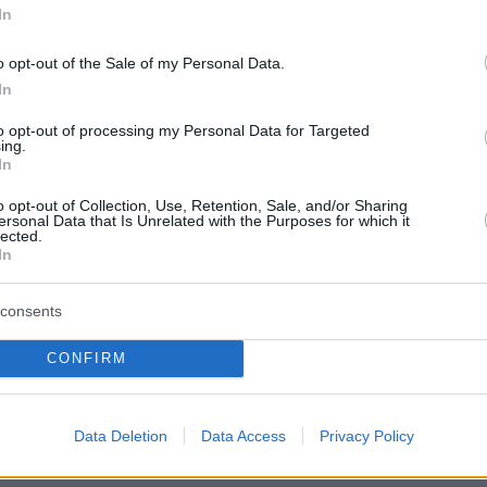
In
την πορεία της κίνησης
o opt-out of the Sale of my Personal Data.
In
ή Οδό
καταγράφονται επίσης, καθυστερήσεις.
to opt-out of processing my Personal Data for Targeted
ing.
In
ήσεις προς Αεροδρόμιο:
o opt-out of Collection, Use, Retention, Sale, and/or Sharing
ό Φυλής έως Κηφισίας,
ersonal Data that Is Unrelated with the Purposes for which it
lected.
ην έξοδο για Λαμία.
In
ήσεις προς Ελευσίνα:
ν έξοδο για Λαμία,
consents
ό Πλακεντίας έως Κηφισίας.
ηττού καθυστερήσεις 20΄-25΄από Αγ. Παρασκευή
CONFIRM
σίας.
https://t.co/MuZhnSVlu4
Data Deletion
Data Access
Privacy Policy
Odos Traffic (@aodostraffic)
May 11, 2026