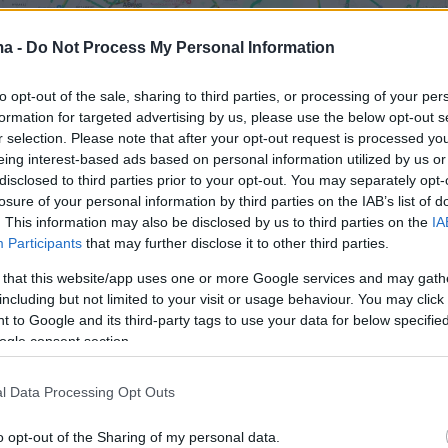
ma -
Do Not Process My Personal Information
to opt-out of the sale, sharing to third parties, or processing of your per
formation for targeted advertising by us, please use the below opt-out s
r selection. Please note that after your opt-out request is processed y
eing interest-based ads based on personal information utilized by us or
ης, ώρα 09:15
disclosed to third parties prior to your opt-out. You may separately opt-
losure of your personal information by third parties on the IAB’s list of
. This information may also be disclosed by us to third parties on the
IA
Participants
that may further disclose it to other third parties.
 that this website/app uses one or more Google services and may gath
including but not limited to your visit or usage behaviour. You may click 
 to Google and its third-party tags to use your data for below specifi
σημειώνονται επίσης
γύρω από το λιμάνι του
ogle consent section.
ώ αυξημένη είναι η κίνηση και στο κέντρο της
ίως στην Αρδηττού, με τις καθυστερήσεις να
l Data Processing Opt Outs
αι και στη λεωφόρο Κηφισίας.
o opt-out of the Sharing of my personal data.