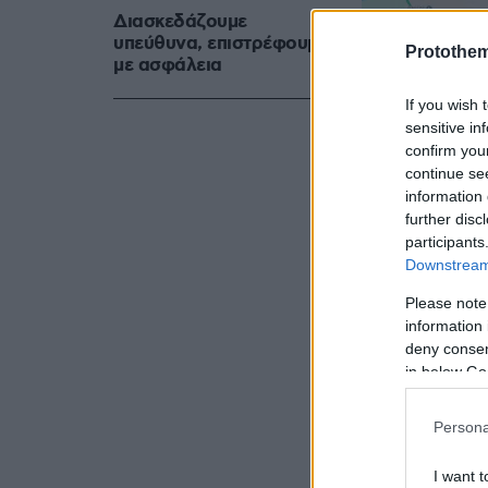
Διασκεδάζουμε
υπεύθυνα, επιστρέφουμε
Protothe
με ασφάλεια
If you wish 
sensitive in
confirm you
continue se
Εικόνα της κίνησ
information 
further disc
participants
Downstream 
Please note
information 
deny consent
Δυσκολίες 
in below Go
Πειραιά
, εν
Αθήνας, κυρ
Persona
επεκτείνοντ
I want t