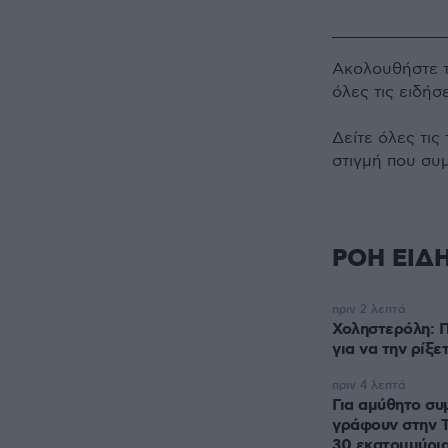
Ακολουθήστε 
όλες τις ειδήσ
Δείτε όλες τις
στιγμή που συ
ΡΟΗ ΕΙΔ
πριν 2 λεπτά
Χοληστερόλη: Π
για να την ρίξε
πριν 4 λεπτά
Για αμύθητο συ
γράφουν στην Τ
30 εκατομμύρια