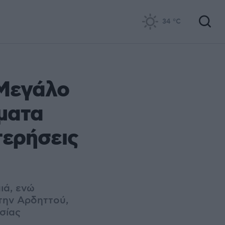
34
°C
 Μεγάλο
ύματα
τερήσεις
ιά, ενώ
στην Αρδηττού,
σίας