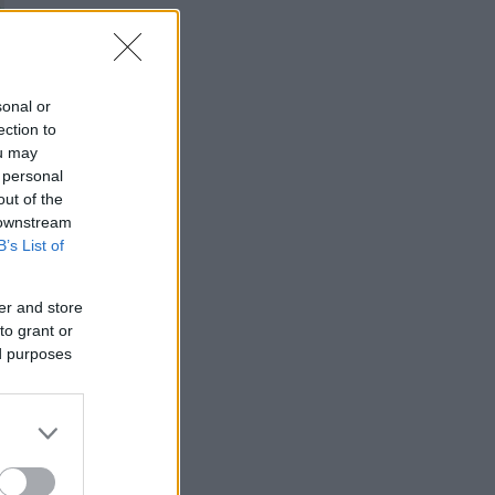
sonal or
ection to
ou may
 personal
out of the
 downstream
B’s List of
er and store
to grant or
ed purposes