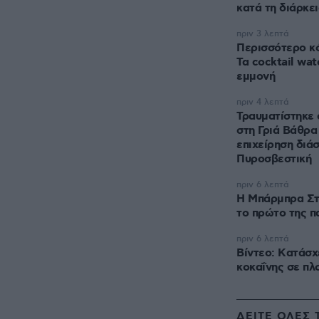
κατά τη διάρκε
πριν 3 λεπτά
Περισσότερο κ
Τα cocktail wat
εμμονή
πριν 4 λεπτά
Τραυματίστηκε 
στη Γριά Βάθρα
επιχείρηση διά
Πυροσβεστική
πριν 6 λεπτά
Η Μπάρμπρα Στ
το πρώτο της πα
πριν 6 λεπτά
Βίντεο: Kατάσχ
κοκαΐνης σε πλο
ΔΕΙΤΕ ΟΛΕΣ 