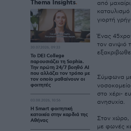
Thema Insights
από μαχαίρι
καταυλισμό
γιορτή γρήγ
Ένας 45χρο
τον ανιψιό 
30.07.2026, 09:33
εξακριβωθεί
Το DEI College
παρουσιάζει τη Sophia.
Την πρώτη 24/7 βοηθό AI
που αλλάζει τον τρόπο με
Σύμφωνα μ
τον οποίο μαθαίνουν οι
φοιτητές
νοσοκομείο 
στο χέρι- ε
03.08.2026, 10:56
ανησυχία.
Η Smart φοιτητική
κατοικία στην καρδιά της
Στον χώρο,
Αθήνας
με φωνές κ