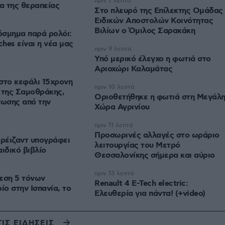
πριν 7 λεπτά
ια της θεραπείας
Στο πλευρό της Επίλεκτης Ομάδας
Ειδικών Αποστολών Κοινότητας
Βιλίων ο Όμιλος Σαρακάκη
όσμημα παρά ρολόι:
ches είναι η νέα μας
πριν 9 λεπτά
Υπό μερικό έλεγχο η φωτιά στο
Αριοχώρι Καλαμάτας
στο κεφάλι 15χρονη
πριν 10 λεπτά
 της Σαμοθράκης,
Οριοθετήθηκε η φωτιά στη Μεγάλ
σωσης από την
Χώρα Αγρινίου
πριν 11 λεπτά
Προσωρινές αλλαγές στο ωράριο
ρέιζαντ υπογράφει
λειτουργίας του Μετρό
ιδικό βιβλίο
Θεσσαλονίκης σήμερα και αύριο
πριν 13 λεπτά
εση 5 τόνων
Renault 4 E-Tech electric:
ίο στην Ισπανία, το
Ελευθερία για πάντα! (+video)
ΤΙΣ ΕΙΔΗΣΕΙΣ