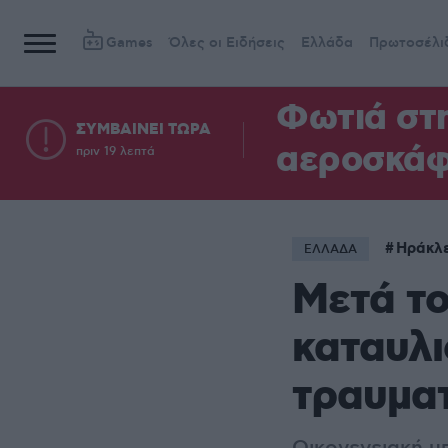
Games
Όλες οι Ειδήσεις
Ελλάδα
Πρωτοσέλι
Φωτιά στη
ΣΥΜΒΑΙΝΕΙ ΤΩΡΑ
αεροσκά
πριν 19 λεπτά
Ηράκλε
ΕΛΛΑΔΑ
Μετά το
καταυλι
τραυματ