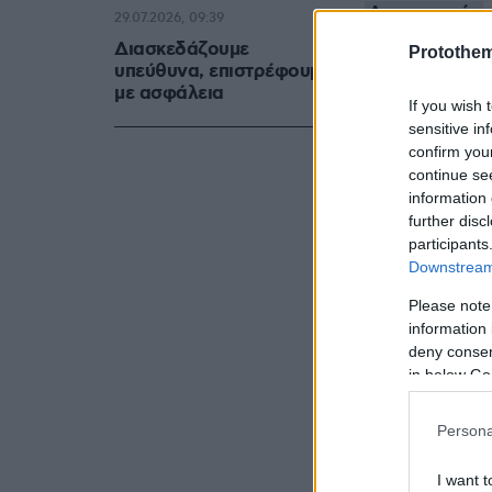
Αστυνομία
.
29.07.2026, 09:39
Διασκεδάζουμε
Protothe
υπεύθυνα, επιστρέφουμε
με ασφάλεια
If you wish 
sensitive in
confirm you
continue se
information 
further disc
participants
Downstream 
Please note
information 
deny consent
in below Go
Persona
I want t