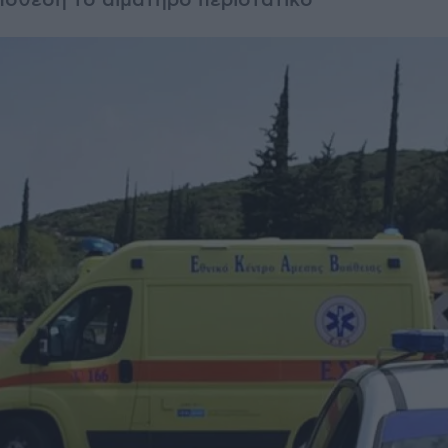
πόθεση το αιματηρό περιστατικό