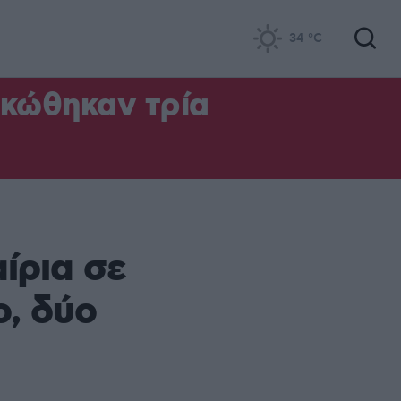
34
°C
ηκώθηκαν τρία
ίρια σε
ο, δύο