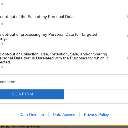
In
o opt-out of the Sale of my Personal Data.
In
to opt-out of processing my Personal Data for Targeted
ing.
In
protothema.gr στο Google News
το
και μάθετε πρώτοι
εις
o opt-out of Collection, Use, Retention, Sale, and/or Sharing
ersonal Data that Is Unrelated with the Purposes for which it
lected.
Ειδήσεις
 τελευταίες
από την Ελλάδα και τον Κόσμο, τη
In
Protothema.gr
μβαίνουν, στο
consents
CONFIRM
Ειδήσεις
Δημοφιλή
Σχολιασμέν
ΗΣΕΩΝ
Data Deletion
Data Access
Privacy Policy
«κόλπο των πιθήκων» που
 ογκολόγος δίνει
χρησιμοποίησαν οι διακινητές
ησης και διατροφής