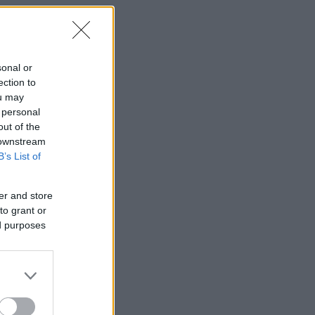
sonal or
ection to
ou may
 personal
out of the
 downstream
B’s List of
er and store
to grant or
ed purposes