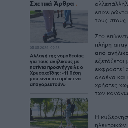
Σχετικά Άρθρα
αλλεπάλληλ
επιχειρώντα
τους στους
Στο επίκεν
πλήρη απαγ
05.05.2026, 09:28
από ανήλικ
Αλλαγή της νομοθεσίας
εξετάζεται 
για τους ανήλικους με
πατίνια προανήγγειλε ο
εκφραστεί 
Χρυσοχοΐδης: «Η θέση
ολοένα και
μου είναι ότι πρέπει να
απαγορευτούν»
χρήστες χω
των κανόνω
Η κυβέρνηση
ηλεκτρικών