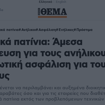
Ελληνικά
English
δα
ικά πατίνια
Ανήλικοι
Ασφάλιση
Ενήλικες
Πρόστιμα
κά πατίνια: Άμεσα
υση για τους ανήλικου
τική ασφάλιση για το
υς
νεται να περιλαμβάνει και αυξημένα διοικητι
αραβάτες όσο και για τις εταιρείες που διαθέ
ά πατίνια εκτός των προβλεπόμενων τεχνικώ