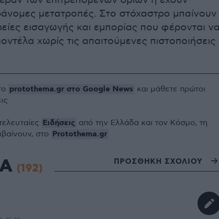
πέραν των επιτρεπόμενων ορίων ή έχουν
ράνομες μετατροπές. Στο στόχαστρο μπαίνουν
ρείες εισαγωγής και εμπορίας που φέρονται ν
οντέλα χωρίς τις απαιτούμενες πιστοποιήσεις
protothema.gr στο Google News
το
και μάθετε πρώτοι
εις
Ειδήσεις
 τελευταίες
από την Ελλάδα και τον Κόσμο, τη
Protothema.gr
μβαίνουν, στο
ΙΑ
ΠΡΟΣΘΗΚΗ ΣΧΟΛΙΟΥ
(192)