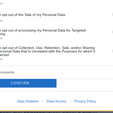
In
 πληροφορίες, το νέο νομοθετικό πλαίσιο
o opt-out of the Sale of my Personal Data.
την τελική φάση επεξεργασίας και αναμένεται
In
 δημόσια διαβούλευση μέσα στις επόμενες
to opt-out of processing my Personal Data for Targeted
ing.
δες, ενώ στόχος είναι να ψηφιστεί αμέσως
In
o opt-out of Collection, Use, Retention, Sale, and/or Sharing
ersonal Data that Is Unrelated with the Purposes for which it
lected.
In
ναμένεται να περιλαμβάνει και αυξημένα
πρόστιμα
τόσο για τους
παραβάτες
όσο και γι
consents
ς
που διαθέτουν στην αγορά ηλεκτρικά πατίνια
CONFIRM
προβλεπόμενων τεχνικών προδιαγραφών.
αναμένεται να ενταθούν, με τις αρχές να
Data Deletion
Data Access
Privacy Policy
αίτερη έμφαση σε οχήματα που αναπτύσσουν