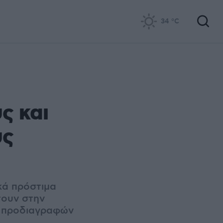
34
°C
ς και
υς
κά πρόστιμα
τουν στην
ν προδιαγραφών