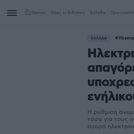
Games
Όλες οι Ειδήσεις
Ελλάδα
Πρωτοσέλι
Ηλεκτρ
ΕΛΛΑΔΑ
Ηλεκτρι
απαγόρε
υποχρεω
ενήλικο
Η ρύθμιση αναμέ
τόσο για τους π
αγορά ηλεκτρικ