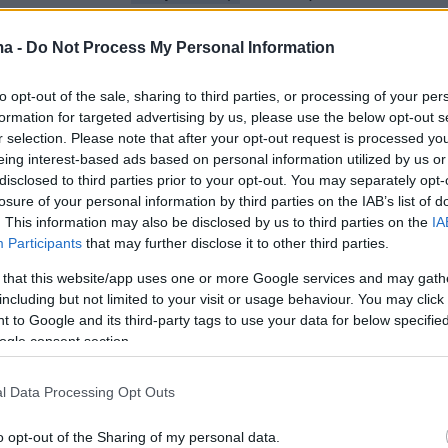
ς διαστάσεις, ιδιαίτερα σε πυκνοκατοικημένε
ιοχές.
ma -
Do Not Process My Personal Information
to opt-out of the sale, sharing to third parties, or processing of your per
 το νέο πλαίσιο θα προβλέπει
υποχρεωτική
formation for targeted advertising by us, please use the below opt-out s
στικής ευθύνης για τους
ενήλικους
χρήστες
r selection. Please note that after your opt-out request is processed y
πατινιώ
ν. Το μέτρο αποσκοπεί στην κάλυψη
eing interest-based ads based on personal information utilized by us or
disclosed to third parties prior to your opt-out. You may separately opt-
 ατυχημάτων που προκαλούνται κατά την
losure of your personal information by third parties on the IAB’s list of
τους, καθώς τα τελευταία χρόνια έχουν
. This information may also be disclosed by us to third parties on the
IA
Participants
that may further disclose it to other third parties.
μαντικά οι περιπτώσεις τραυματισμών πεζών
ύσεων με οχήματα.
 that this website/app uses one or more Google services and may gath
including but not limited to your visit or usage behaviour. You may click 
 to Google and its third-party tags to use your data for below specifi
 ρύθμιση προανήγγειλε κατά έναν τρόπο πριν
ogle consent section.
έρες ο υπουργός προστασίας του Πολίτη
υσοχοϊδης
, ενώ επισπεύδων είναι το
l Data Processing Opt Outs
Μεταφορών δια του αναπληρωτή υπουργού
o opt-out of the Sharing of my personal data.
ου Κυρανάκη.