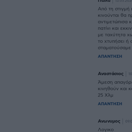
Πωλα
13.05.202
Από τη στιγμή
κινούνται θα π
αντιμετώπισα κ
πατίνι και εκκ
με ταχύτητα χω
το χτυπήσει ή
σταματούσαμε
ΑΠΑΝΤΗΣΗ
Αναστάσιος
10
Άμεση απαγόρε
κινηθούν και 
25 Χλμ
ΑΠΑΝΤΗΣΗ
Ανωνυμος
09.
Λογικο