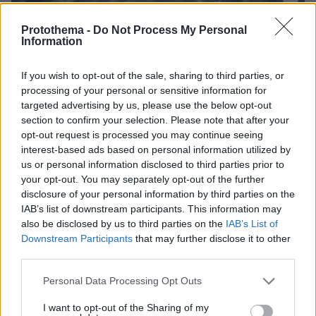
22.04.2026, 18:57
Protothema -
Do Not Process My Personal
Ξέσπασαν σε λυγμούς οι συγγενείς της Ελευθερίας
Information
Γιακουμάκη μετά τον εντοπισμό της σορού της
If you wish to opt-out of the sale, sharing to third parties, or
processing of your personal or sensitive information for
targeted advertising by us, please use the below opt-out
section to confirm your selection. Please note that after your
opt-out request is processed you may continue seeing
interest-based ads based on personal information utilized by
us or personal information disclosed to third parties prior to
your opt-out. You may separately opt-out of the further
disclosure of your personal information by third parties on the
IAB’s list of downstream participants. This information may
also be disclosed by us to third parties on the
IAB’s List of
Downstream Participants
that may further disclose it to other
third parties.
Please note that this website/app uses one or more Google
Personal Data Processing Opt Outs
services and may gather and store information including but
not limited to your visit or usage behaviour. You may click to
I want to opt-out of the Sharing of my