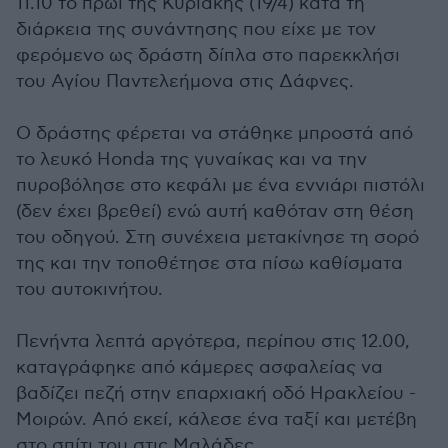
11.10 το πρωί της Κυριακής (19/4) κατά τη
διάρκεια της συνάντησης που είχε με τον
φερόμενο ως δράστη δίπλα στο παρεκκλήσι
του Αγίου Παντελεήμονα στις Δάφνες.
Ο δράστης φέρεται να στάθηκε μπροστά από
το λευκό Honda της γυναίκας και να την
πυροβόλησε στο κεφάλι με ένα εννιάρι πιστόλι
(δεν έχει βρεθεί) ενώ αυτή καθόταν στη θέση
του οδηγού. Στη συνέχεια μετακίνησε τη σορό
της και την τοποθέτησε στα πίσω καθίσματα
του αυτοκινήτου.
Πενήντα λεπτά αργότερα, περίπου στις 12.00,
καταγράφηκε από κάμερες ασφαλείας να
βαδίζει πεζή στην επαρχιακή οδό Ηρακλείου -
Μοιρών. Από εκεί, κάλεσε ένα ταξί και μετέβη
στο σπίτι του στις Μαλάδες.