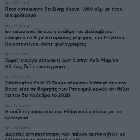
πριν 17 λεπτά
Ποιο αυτοκίνητο βενζίνης έκανε 1.980 χλμ με έναν
ανεφοδιασμό;
πριν 17 λεπτά
Εντυπωσιακό: Έπεσε η στάθμη του Δούναβη και
φάνηκαν τα θεμέλια αρχαίας γέφυρας του Μεγάλου
Κωνσταντίνου, δείτε φωτογραφίες
πριν 17 λεπτά
Χωρίς ενεργό μέτωπο η φωτιά στην Aγία Μαρίνα
Ηλείας, δείτε φωτογραφίες
πριν 18 λεπτά
Washington Post: Ο Τραμπ «έχρισε» διάδοχό του τον
Βανς, είπε σε δωρητές των Ρεπουμπλικανών ότι θέλει
να τον δει πρόεδρο το 2028
πριν 19 λεπτά
Η απόλυτη υποκρισία του Ελληνικού κράτους με τα
ηλεκτρικά
πριν 20 λεπτά
Δωρεάν αντικατάσταση των παλιών αυτοκινήτων με