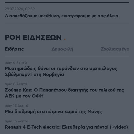
29.07.2026, 09:39
Διασκεδάζουμε υπεύθυνα, επιστρέφουμε με ασφάλεια
ΡΟΗ ΕΙΔΗΣΕΩΝ
Ειδήσεις
Δημοφιλή
Σχολιασμένα
πριν 6 λεπτά
Μυστηριώδεις θάνατοι ταράνδων στο αρχιπέλαγος
Σβάλμπαρντ στη Νορβηγία
πριν 8 λεπτά
Σούπερ Καπ: Ο Παπαπέτρου διαιτητής του τελικού της
ΑΕΚ με τον ΟΦΗ
πριν 13 λεπτά
Μία διαδρομή στα πέτρινα χωριά της Μάνης
πριν 15 λεπτά
Renault 4 E-Tech electric: Ελευθερία για πάντα! (+video)