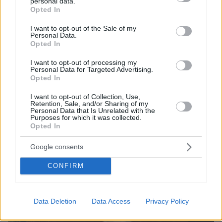
personal data.
grant or deny consent to Google and its third-party tags to
Opted In
use your data for below specified purposes in below Google
consent section.
I want to opt-out of the Sale of my
Personal Data.
Opted In
22.04.2026, 19:05
Όλο το χρονικό της δολοφονίας της Ελευθερίας
I want to opt-out of processing my
Personal Data for Targeted Advertising.
Γιακουμάκη στο Ηράκλειο, ο αυτόχειρας καταγράφηκε από
Opted In
κάμερες της περιοχής
I want to opt-out of Collection, Use,
Retention, Sale, and/or Sharing of my
Personal Data that Is Unrelated with the
Purposes for which it was collected.
Opted In
Google consents
CONFIRM
Data Deletion
Data Access
Privacy Policy