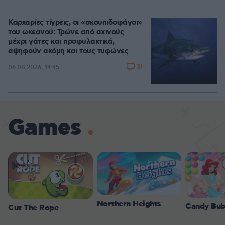
Καρχαρίες τίγρεις, οι «σκουπιδοφάγοι»
του ωκεανού: Τρώνε από αχινούς
μέχρι γάτες και προφυλακτικά,
αψηφούν ακόμη και τους τυφώνες
31
06.08.2026, 14:45
Games
Northern Heights
Candy Bub
Cut The Rope