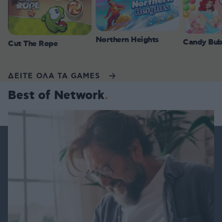
Northern Heights
Candy Bub
Cut The Rope
ΔΕΙΤΕ ΟΛΑ ΤΑ GAMES
Best of Network