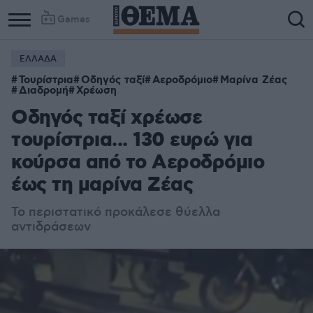
Games
ΕΛΛΑΔΑ
Column
Column
Τουρίστρια
Οδηγός ταξί
Αεροδρόμιο
Μαρίνα Ζέας
1
2
Διαδρομή
Χρέωση
Οδηγός ταξί χρέωσε
τουρίστρια... 130 ευρώ για
κούρσα από το Αεροδρόμιο
έως τη μαρίνα Ζέας
Το περιστατικό προκάλεσε θύελλα
αντιδράσεων