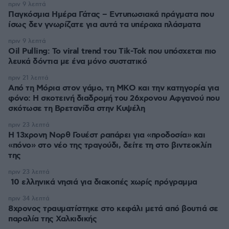
πριν 9 λεπτά
Παγκόσμια Ημέρα Γάτας – Εντυπωσιακά πράγματα που
ίσως δεν γνωρίζατε για αυτά τα υπέροχα πλάσματα
πριν 9 λεπτά
Oil Pulling: To viral trend του Tik-Tok που υπόσχεται πιο
λευκά δόντια με ένα μόνο συστατικό
πριν 21 λεπτά
Από τη Μόρια στον γάμο, τη ΜΚΟ και την κατηγορία για
φόνο: Η σκοτεινή διαδρομή του 26χρονου Αφγανού που
σκότωσε τη Βρετανίδα στην Κυψέλη
πριν 23 λεπτά
Η 13χρονη Νορθ Γουέστ ραπάρει για «προδοσία» και
«πόνο» στο νέο της τραγούδι, δείτε τη στο βιντεοκλίπ
της
πριν 23 λεπτά
10 ελληνικά νησιά για διακοπές χωρίς πρόγραμμα
πριν 34 λεπτά
8χρονος τραυματίστηκε στο κεφάλι μετά από βουτιά σε
παραλία της Χαλκιδικής