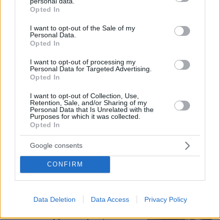
personal data.
grant or deny consent to Google and its third-party tags to
Opted In
use your data for below specified purposes in below Google
consent section.
I want to opt-out of the Sale of my
Personal Data.
Opted In
Τι έγραφαν οι ξένοι ανταποκριτές σε
τηλεγραφήματά τους από τη Μικρά
I want to opt-out of processing my
Ασία το 1921
Personal Data for Targeted Advertising.
Opted In
10
08.08.2026, 10:26
I want to opt-out of Collection, Use,
Retention, Sale, and/or Sharing of my
Personal Data that Is Unrelated with the
Purposes for which it was collected.
Opted In
Ο «Δράκος» του Λονδίνου: 40χρονος
με προβλήματα όρασης σκότωνε και
Google consents
βίαζε γυναίκες, η αστυνομία τον είχε
συλλάβει και τον άφησε ελεύθερο
CONFIRM
71
07.08.2026, 22:54
Data Deletion
Data Access
Privacy Policy
«Πόσα θέλεις για το κορίτσι;»: