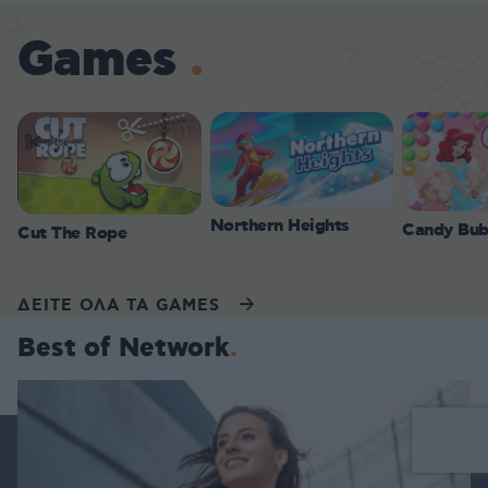
Games
Northern Heights
Candy Bub
Cut The Rope
ΔΕΙΤΕ ΟΛΑ ΤΑ GAMES
Best of Network