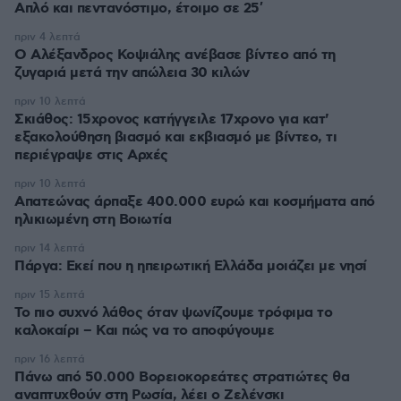
Απλό και πεντανόστιμο, έτοιμο σε 25′
πριν 4 λεπτά
Ο Αλέξανδρος Κοψιάλης ανέβασε βίντεο από τη
ζυγαριά μετά την απώλεια 30 κιλών
πριν 10 λεπτά
Σκιάθος: 15χρονος κατήγγειλε 17χρονο για κατ'
εξακολούθηση βιασμό και εκβιασμό με βίντεο, τι
περιέγραψε στις Αρχές
πριν 10 λεπτά
Απατεώνας άρπαξε 400.000 ευρώ και κοσμήματα από
ηλικιωμένη στη Βοιωτία
πριν 14 λεπτά
Πάργα: Εκεί που η ηπειρωτική Ελλάδα μοιάζει με νησί
πριν 15 λεπτά
Το πιο συχνό λάθος όταν ψωνίζουμε τρόφιμα το
καλοκαίρι – Και πώς να το αποφύγουμε
πριν 16 λεπτά
Πάνω από 50.000 Βορειοκορεάτες στρατιώτες θα
αναπτυχθούν στη Ρωσία, λέει ο Ζελένσκι