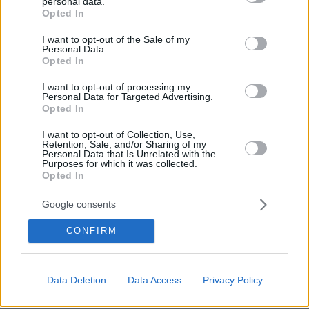
personal data.
grant or deny consent to Google and its third-party tags to
Επαγγελματική Εκπαίδευση & Εξειδίκευση: Το Mοντέλο που
Opted In
use your data for below specified purposes in below Google
σε Bάζει στην Aγορά Eργασίας
consent section.
I want to opt-out of the Sale of my
Personal Data.
ΣΧΟΛΙΑ
(16)
Opted In
I want to opt-out of processing my
ΠΡΟΣΘΗΚΗ ΣΧΟΛΙΟΥ
Personal Data for Targeted Advertising.
Opted In
I want to opt-out of Collection, Use,
Retention, Sale, and/or Sharing of my
Νησ
Personal Data that Is Unrelated with the
24.07.2025, 12:15
Purposes for which it was collected.
Opted In
Η κατασκευη υπηρχε δεν το εκαναν για την
συναυλια, απλα τωρα ξυπνησαν.
Google consents
ΑΠΑΝΤΗΣΗ
CONFIRM
Ελλαδαρα
23.07.2025, 23:45
Data Deletion
Data Access
Privacy Policy
βρισκουν τα μπαζα που τους χειροκροτουν και αυτοι
πλουτιζουν εις βαρος του περιβαλλοντος και του