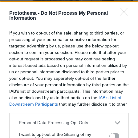
Protothema -
Do Not Process My Personal
Information
If you wish to opt-out of the sale, sharing to third parties, or
processing of your personal or sensitive information for
targeted advertising by us, please use the below opt-out
section to confirm your selection. Please note that after your
opt-out request is processed you may continue seeing
interest-based ads based on personal information utilized by
us or personal information disclosed to third parties prior to
your opt-out. You may separately opt-out of the further
disclosure of your personal information by third parties on the
04.08.2026, 11:20
IAB’s list of downstream participants. This information may
Πώς μια απλή ιδέα εξελίχθηκε σε κορυφαίο θεσμό
also be disclosed by us to third parties on the
IAB’s List of
ρομποτικής στην Ελλάδα
Downstream Participants
that may further disclose it to other
third parties.
06.08.2026, 10:52
Από μαθητής, φοιτητής σε άλλη πόλη!
Please note that this website/app uses one or more Google
Personal Data Processing Opt Outs
services and may gather and store information including but
not limited to your visit or usage behaviour. You may click to
I want to opt-out of the Sharing of my
26.07.2026, 09:54