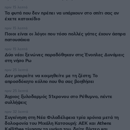
πριν 15 λεπτά
Τα φυτά που δεν πρέπει να υπάρχουν στο σπίτι σας αν
έχετε κατοικίδιο
πριν 15 λεπτά
Ποιοι είναι οι λόγοι που τόσο πολλές γάτες έχουν άσπρα
πατουσάκια
πριν 15 λεπτά
Δύο νέοι ξενώνες παραδόθηκαν στις Ένοπλες Δυνάμεις
στη νήσο Ρω
πριν 25 λεπτά
Δεν μπορείτε να κοιμηθείτε με τη ζέστη; Το
απροσδόκητο κόλπο που θα σας βοηθήσει
πριν 25 λεπτά
Άγριος ξυλοδαρμός 51χρονου στο Ρέθυμνο, πέντε
συλλήψεις
πριν 32 λεπτά
Συγκίνηση στη Νέα Φιλαδέλφεια τρία χρόνια μετά τη
δολοφονία του Μιχάλη Κατσουρή: ΑΕΚ και Athens
Kallithea τίμησαν τη μνήμη του, δείτε βίντεο και