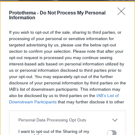
Protothema -
Do Not Process My Personal
Information
08.08.2026, 19:36
If you wish to opt-out of the sale, sharing to third parties, or
Τραγωδία στην Πάρο: Πνίγηκε 4χρονος σε πισίνα
processing of your personal or sensitive information for
beach bar, βούτηξε ο μπάρμαν για να τον σώσει
targeted advertising by us, please use the below opt-out
section to confirm your selection. Please note that after your
opt-out request is processed you may continue seeing
interest-based ads based on personal information utilized by
us or personal information disclosed to third parties prior to
your opt-out. You may separately opt-out of the further
disclosure of your personal information by third parties on the
IAB’s list of downstream participants. This information may
also be disclosed by us to third parties on the
IAB’s List of
Downstream Participants
that may further disclose it to other
third parties.
Please note that this website/app uses one or more Google
Personal Data Processing Opt Outs
services and may gather and store information including but
not limited to your visit or usage behaviour. You may click to
I want to opt-out of the Sharing of my