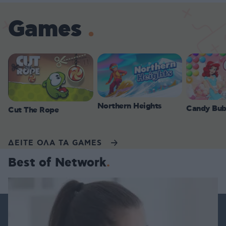
Games
Northern Heights
Candy Bub
Cut The Rope
ΔΕΙΤΕ ΟΛΑ ΤΑ GAMES
Best of Network