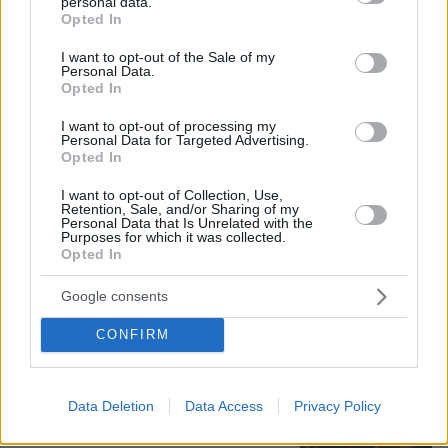
personal data.
grant or deny consent to Google and its third-party tags to
Opted In
use your data for below specified purposes in below Google
consent section.
I want to opt-out of the Sale of my
Personal Data.
Opted In
I want to opt-out of processing my
Personal Data for Targeted Advertising.
Opted In
08.08.2026, 18:48
I want to opt-out of Collection, Use,
Εγκαταλείπει το κόμμα Καρυστιανού και ο
Retention, Sale, and/or Sharing of my
επιχειρηματίας Νίκος Μπρουτζάκης: Καταγγέλλει
Personal Data that Is Unrelated with the
Purposes for which it was collected.
κλειστή κάστα, «λένε προδότες και πληρωμένους
Opted In
όσους αποχωρούν»
Google consents
Ανάλυση: Γιατί ο αρχηγός των
CONFIRM
αμερικανικών Ενόπλων Δυνάμεων
ψάχνει απεμπλοκή από το Ιράν - Οι
φόβοι για μια νέα κλιμάκωση και οι
ελλείψεις σε πυρομαχικά
Data Deletion
Data Access
Privacy Policy
58
08.08.2026, 17:57