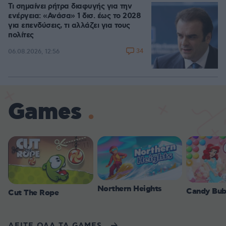
Τι σημαίνει ρήτρα διαφυγής για την
ενέργεια: «Ανάσα» 1 δισ. έως το 2028
για επενδύσεις, τι αλλάζει για τους
πολίτες
34
06.08.2026, 12:56
Games
Northern Heights
Candy Bub
Cut The Rope