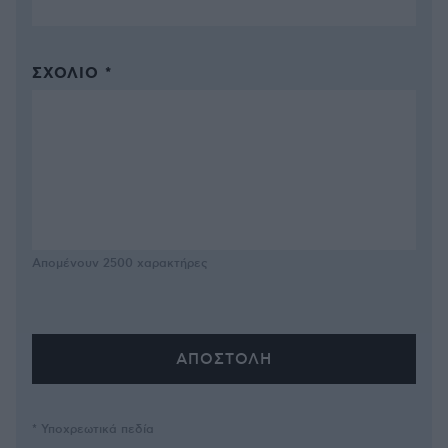
ΣΧΌΛΙΟ *
Απομένουν
2500
χαρακτήρες
* Υποχρεωτικά πεδία