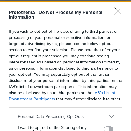
Protothema -
Do Not Process My Personal
Information
ΡΟΗ ΕΙΔΗΣΕΩΝ
If you wish to opt-out of the sale, sharing to third parties, or
Ειδήσεις
Δημοφιλή
Σχολιασμένα
processing of your personal or sensitive information for
targeted advertising by us, please use the below opt-out
πριν 8 λεπτά
section to confirm your selection. Please note that after your
Τι σημαίνει η νίκη Ελ-Σαγέντ στο Μίσιγκαν, το μεγάλο
opt-out request is processed you may continue seeing
στοίχημα της Aμερικανικής Αριστεράς και η δύσκολη
interest-based ads based on personal information utilized by
κομματική επανένωση των Δημοκρατικών
us or personal information disclosed to third parties prior to
πριν 12 λεπτά
your opt-out. You may separately opt-out of the further
Greek Goddess Beauty: Η τάση ομορφιάς που μας κάνει
disclosure of your personal information by third parties on the
να θέλουμε να μοιάζουμε με σύγχρονη Ελληνίδα θεά
IAB’s list of downstream participants. This information may
also be disclosed by us to third parties on the
IAB’s List of
πριν 12 λεπτά
Downstream Participants
that may further disclose it to other
Οι 6 σοβαρές ασθένειες της γάτας που μπορείτε να
third parties.
αποτρέψετε
Please note that this website/app uses one or more Google
πριν 14 λεπτά
Personal Data Processing Opt Outs
Συνελήφθη 37χρονος στο αεροδρόμιο «Ελ. Βενιζέλος»
services and may gather and store information including but
με 4 μαχαίρια και δύο ψαλίδια κλαδέματος
not limited to your visit or usage behaviour. You may click to
I want to opt-out of the Sharing of my