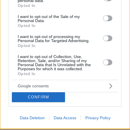
personal data.
grant or deny consent to Google and its third-party tags to
πριν 15 λεπτά
Opted In
use your data for below specified purposes in below Google
Νέα όρια δαπανών για ΣΑΕΚ και σχολεία δεύτερης
consent section.
ευκαιρίας, τι αλλάζει με το νέο ΦΕΚ
I want to opt-out of the Sale of my
Personal Data.
Opted In
πριν 20 λεπτά
Οι εισπράξεις του «Spider-Man: Brand New Day»
I want to opt-out of processing my
ξεπέρασαν το 1 δισ. δολάρια σε έξι ημέρες
Personal Data for Targeted Advertising.
Opted In
πριν 27 λεπτά
Μπλόκο της Γαλλίας στις ανεπιθύμητες διαφημιστικές
I want to opt-out of Collection, Use,
κλήσεις, πότε ξεκινά η απαγόρευση
Retention, Sale, and/or Sharing of my
Personal Data that Is Unrelated with the
πριν 29 λεπτά
Purposes for which it was collected.
Ισόβια στον 25χρονο Αφγανό που σκότωσε δύο
Opted In
ανθρώπους ρίχνοντας το ΙΧ του σε διαδήλωση στο
Μόναχο
Google consents
πριν 31 λεπτά
CONFIRM
Το ταξίδι που θεωρείται το ωραιότερο στον κόσμο
πριν 40 λεπτά
Φωτιά στο Αριοχώρι Καλαμάτας, επιχειρούν δύο
Data Deletion
Data Access
Privacy Policy
αεροσκάφη