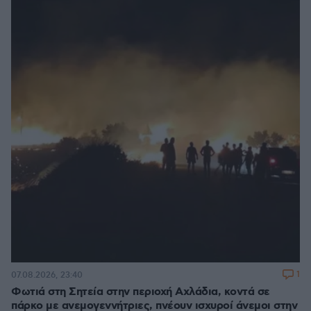
1
07.08.2026, 23:40
Φωτιά στη Σητεία στην περιοχή Αχλάδια, κοντά σε
πάρκο με ανεμογεννήτριες, πνέουν ισχυροί άνεμοι στην