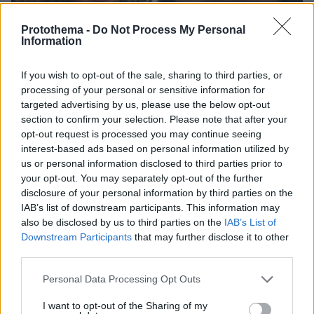
Protothema -
Do Not Process My Personal
Information
If you wish to opt-out of the sale, sharing to third parties, or
processing of your personal or sensitive information for
targeted advertising by us, please use the below opt-out
section to confirm your selection. Please note that after your
opt-out request is processed you may continue seeing
interest-based ads based on personal information utilized by
us or personal information disclosed to third parties prior to
your opt-out. You may separately opt-out of the further
disclosure of your personal information by third parties on the
07.08.2026, 22:54
IAB’s list of downstream participants. This information may
Ο «Δράκος» του Λονδίνου: 40χρονος με
also be disclosed by us to third parties on the
IAB’s List of
προβλήματα όρασης σκότωνε και βίαζε γυναίκες,
Downstream Participants
that may further disclose it to other
η αστυνομία τον είχε συλλάβει και τον άφησε
third parties.
ελεύθερο
Please note that this website/app uses one or more Google
Personal Data Processing Opt Outs
services and may gather and store information including but
not limited to your visit or usage behaviour. You may click to
I want to opt-out of the Sharing of my