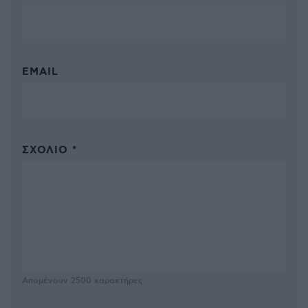
EMAIL
ΣΧΌΛΙΟ *
Απομένουν
2500
χαρακτήρες