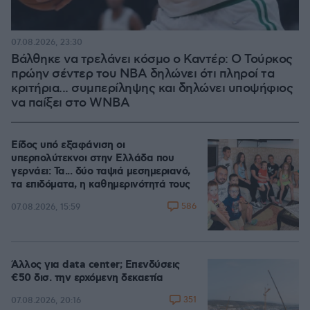
07.08.2026, 23:30
Βάλθηκε να τρελάνει κόσμο ο Καντέρ: Ο Τούρκος
πρώην σέντερ του NBA δηλώνει ότι πληροί τα
κριτήρια... συμπερίληψης και δηλώνει υποψήφιος
να παίξει στο WNBA
Είδος υπό εξαφάνιση οι
υπερπολύτεκνοι στην Ελλάδα που
γερνάει: Τα... δύο ταψιά μεσημεριανό,
τα επιδόματα, η καθημερινότητά τους
586
07.08.2026, 15:59
Άλλος για data center; Επενδύσεις
€50 δισ. την ερχόμενη δεκαετία
351
07.08.2026, 20:16