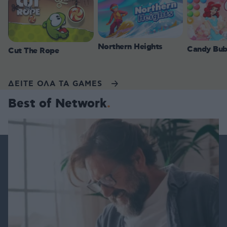
Northern Heights
Candy Bub
Cut The Rope
ΔΕΙΤΕ ΟΛΑ ΤΑ GAMES
Best of Network