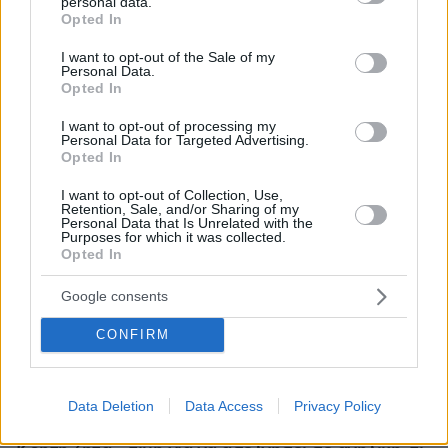
personal data.
grant or deny consent to Google and its third-party tags to
Opted In
use your data for below specified purposes in below Google
consent section.
I want to opt-out of the Sale of my
Personal Data.
Opted In
I want to opt-out of processing my
Personal Data for Targeted Advertising.
Opted In
I want to opt-out of Collection, Use,
Retention, Sale, and/or Sharing of my
Personal Data that Is Unrelated with the
Purposes for which it was collected.
Opted In
Google consents
CONFIRM
Data Deletion
Data Access
Privacy Policy
07.08.2026, 18:22
«Πόσα θέλεις για το κορίτσι;»: Τουρίστας στην