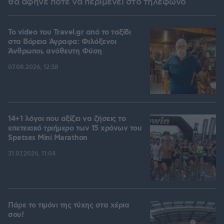
θα άφηνε ποτέ να περιμένει στο τηλέφωνο
To video του Travel.gr από το ταξίδι
στα Βόρεια Άγραφα: Φιλόξενοι
Άνθρωποι, ανόθευτη Φύση
07.08.2026, 12:38
14+1 λόγοι που αξίζει να ζήσεις το
επετειακό τριήμερο των 15 χρόνων του
Spetses Mini Marathon
31.07.2026, 11:04
Πάρε το τιμόνι της τύχης στα χέρια
σου!