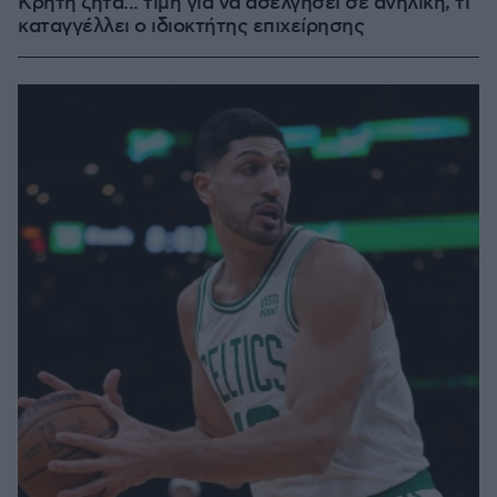
Κρήτη ζητά... τιμή για να ασελγήσει σε ανήλικη, τι
καταγγέλλει ο ιδιοκτήτης επιχείρησης