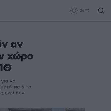
26
°C
ύν αν
ν χώρο
ΑΠΘ
 για να
μετά τις 5 τα
ς,
ενώ δεν