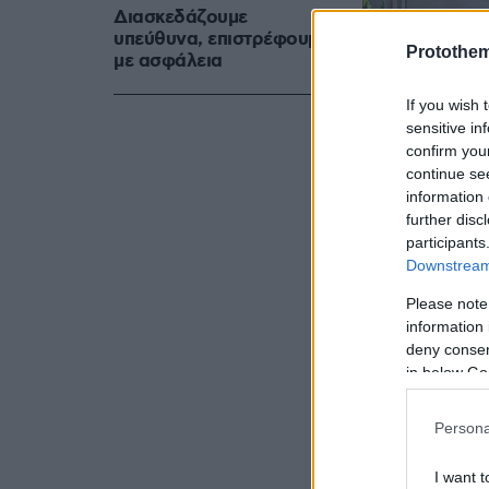
Διασκεδάζουμε
υπεύθυνα, επιστρέφουμε
Protothe
με ασφάλεια
If you wish 
sensitive in
Στο μεταξύ,
confirm you
δυνάμεις β
continue se
Θετικών Επι
information 
further disc
το πρωί έγι
participants
ανακατάληψ
Downstream 
Please note
information 
deny consent
in below Go
Persona
I want t