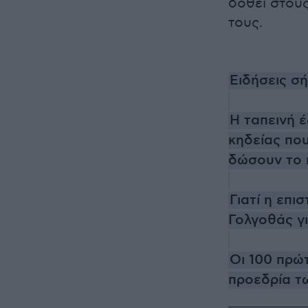
δοθεί στου
τους.
Ειδήσεις σ
Η ταπεινή έ
κηδείας που
δώσουν το 
Γιατί η επι
Γολγοθάς γ
Οι 100 πρώ
προεδρία τω