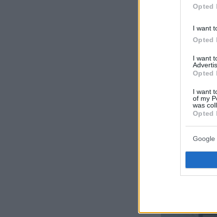
Opted 
I want t
Opted 
I want 
Advertis
Opted 
I want t
of my P
was col
Opted 
Google 