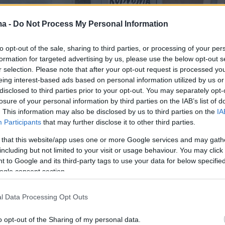
ma -
Do Not Process My Personal Information
to opt-out of the sale, sharing to third parties, or processing of your per
formation for targeted advertising by us, please use the below opt-out s
 λίγο πριν τις 12 το μεσημέρι, αστυνομικές
r selection. Please note that after your opt-out request is processed y
ρέθηκαν τόσο στην κύρια είσοδο της Σχολής
eing interest-based ads based on personal information utilized by us or
στημών, όσο και στην είσοδο του κτιρίου που
disclosed to third parties prior to your opt-out. You may separately opt-
losure of your personal information by third parties on the IAB’s list of
νε εκκένωση για να διερευνήσουν αν υπήρξε
. This information may also be disclosed by us to third parties on the
IA
η.
Participants
that may further disclose it to other third parties.
 that this website/app uses one or more Google services and may gath
including but not limited to your visit or usage behaviour. You may click 
 to Google and its third-party tags to use your data for below specifi
ogle consent section.
l Data Processing Opt Outs
o opt-out of the Sharing of my personal data.