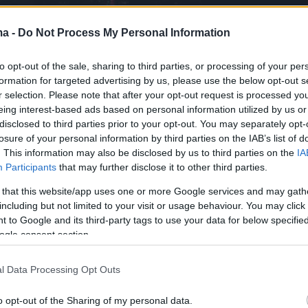
ma -
Do Not Process My Personal Information
to opt-out of the sale, sharing to third parties, or processing of your per
formation for targeted advertising by us, please use the below opt-out s
r selection. Please note that after your opt-out request is processed y
eing interest-based ads based on personal information utilized by us or
disclosed to third parties prior to your opt-out. You may separately opt-
losure of your personal information by third parties on the IAB’s list of
. This information may also be disclosed by us to third parties on the
IA
Participants
that may further disclose it to other third parties.
 that this website/app uses one or more Google services and may gath
including but not limited to your visit or usage behaviour. You may click 
 to Google and its third-party tags to use your data for below specifi
ogle consent section.
ερα προβλήματα παρατηρήθηκαν στη
l Data Processing Opt Outs
πό Πελοπόννησο προς Αθήνα με τους
να έχουν οπλιστεί με υπομονή καθώς σε πολλ
o opt-out of the Sharing of my personal data.