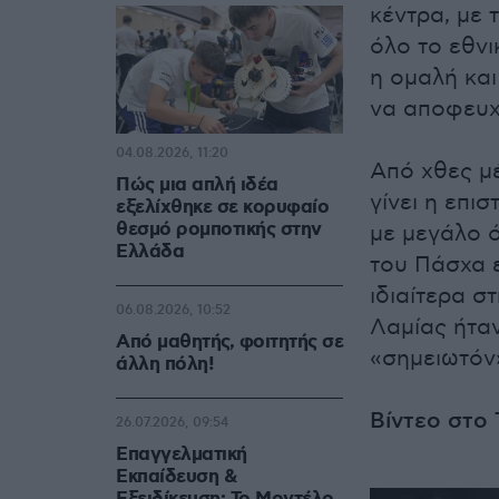
κέντρα, με 
όλο το εθνι
η ομαλή και
να αποφευχ
04.08.2026, 11:20
Από χθες μ
Πώς μια απλή ιδέα
γίνει η επι
εξελίχθηκε σε κορυφαίο
θεσμό ρομποτικής στην
με μεγάλο ό
Ελλάδα
του Πάσχα ε
ιδιαίτερα σ
06.08.2026, 10:52
Λαμίας ήταν
Από μαθητής, φοιτητής σε
«σημειωτόν
άλλη πόλη!
Βίντεο στο 
26.07.2026, 09:54
Επαγγελματική
Εκπαίδευση &