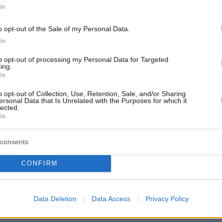
 εθνικού δικτύου υπήρχαν ουρές αυτοκινήτων
In
 αναμονή.
o opt-out of the Sale of my Personal Data.
In
to opt-out of processing my Personal Data for Targeted
ριμένα στην Αθηνών – Κορίνθου
ing.
καν καθυστερήσεις από Βραχάτι μέχρι
In
o opt-out of Collection, Use, Retention, Sale, and/or Sharing
ersonal Data that Is Unrelated with the Purposes for which it
er(eexbs1jkdkewvzn, v-d9chlenh4nsp)
lected.
In
consents
κινούνταν με χαμηλές ταχύτητες και κατά
CONFIRM
 ακινητοποιούνταν στο οδικό τμήμα από την
ινθο έως τους Αγίους Θεοδώρους.
Data Deletion
Data Access
Privacy Policy
ς από την Αθηνών - Κορίνθου