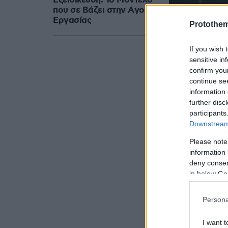
Εξειδίκευση: Το Mοντέλο
που σε Bάζει στην Aγορά
Eργασίας
Protothe
If you wish 
sensitive in
confirm you
continue se
information 
further disc
participants
Downstream 
Please note
information 
deny consent
in below Go
Τα μεγαλύτ
Persona
διαδρομή α
ταξιδιώτες 
I want t