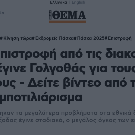
Ελληνικά
English
δα
Κίνηση τώρα
Εκδρομείς Πάσχα
Πάσχα 2025
Επιστροφή
 επιστροφή από τις διακ
γινε Γολγοθάς για του
υς - Δείτε βίντεο από 
μποτιλιάρισμα
καν τα μεγαλύτερα προβλήματα στα εθνικά δ
ξοδος έγινε σταδιακά, ο μεγάλος όγκος των 
ς