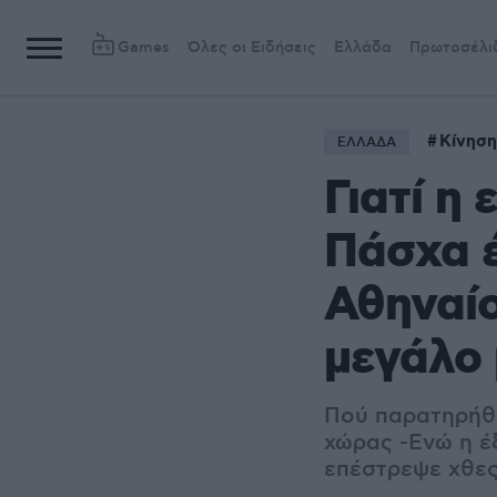
Games
Όλες οι Ειδήσεις
Ελλάδα
Πρωτοσέλι
Κίνηση
ΕΛΛΑΔΑ
Γιατί η
Πάσχα έ
Αθηναίο
μεγάλο 
Πού παρατηρήθη
χώρας -Ενώ η έ
επέστρεψε χθε