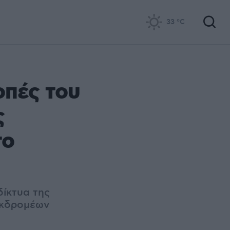
33
°C
οπές του
ς
το
ίκτυα της
εκδρομέων