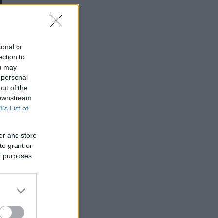
sonal or
ection to
ou may
 personal
out of the
 downstream
B’s List of
er and store
to grant or
ed purposes
ά