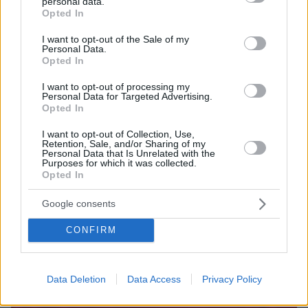
personal data.
Σχετικά Άρθρα
grant or deny consent to Google and its third-party tags to
Opted In
use your data for below specified purposes in below Google
consent section.
I want to opt-out of the Sale of my
Personal Data.
Opted In
I want to opt-out of processing my
Personal Data for Targeted Advertising.
Opted In
I want to opt-out of Collection, Use,
Retention, Sale, and/or Sharing of my
Personal Data that Is Unrelated with the
Purposes for which it was collected.
Opted In
Google consents
CONFIRM
Data Deletion
Data Access
Privacy Policy