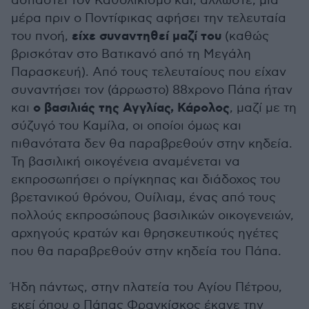
ασπαστεί τον Καθολικισμό και, άλλωστε, μια
μέρα πριν ο Ποντίφικας αφήσει την τελευταία
είχε συναντηθεί μαζί του
του πνοή,
(καθώς
βρισκόταν στο Βατικανό από τη Μεγάλη
Παρασκευή). Από τους τελευταίους που είχαν
συναντήσει τον (άρρωστο) 88χρονο Πάπα ήταν
ο βασιλιάς της Αγγλίας, Κάρολος
και
, μαζί με τη
σύζυγό του Καμίλα, οι οποίοι όμως και
πιθανότατα δεν θα παραβρεθούν στην κηδεία.
Τη βασιλική οικογένεια αναμένεται να
εκπροσωπήσει ο πρίγκηπας και διάδοχος του
βρετανικού θρόνου, Ουίλιαμ, ένας από τους
πολλούς εκπροσώπους βασιλικών οικογενειών,
αρχηγούς κρατών και θρησκευτικούς ηγέτες
που θα παραβρεθούν στην κηδεία του Πάπα.
Ήδη πάντως, στην πλατεία του Αγίου Πέτρου,
εκεί όπου ο Πάπας Φραγκίσκος έκανε την