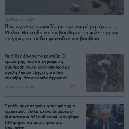
06.08.2026, 21:23
Πώς έγινε η τραγωδία με την νεκρή μητέρα στα
Μάλια: Βούτηξε για να βοηθήσει τη φίλη της και
πνίγηκε, τα παιδιά φώναζαν για βοήθεια
Γιατί δεν έσωσα το κουτάβι: Ο
ερευνητής που κατέγραφε τη
συμβίωση του μικρού σκυλιού με
αγέλη λύκων εξηγεί γιατί δεν
επενέβη, όταν το είδε άρρωστο
185
06.08.2026, 19:34
Προϊόν εργαστηρίου ή της φύσης ο
κορωνοϊός; Άλλα έλεγε δημόσια ο
Φάουτσι και άλλα ιδιωτικά, αρνήθηκε
100 φορές να απαντήσει στο
Κογκρέσο