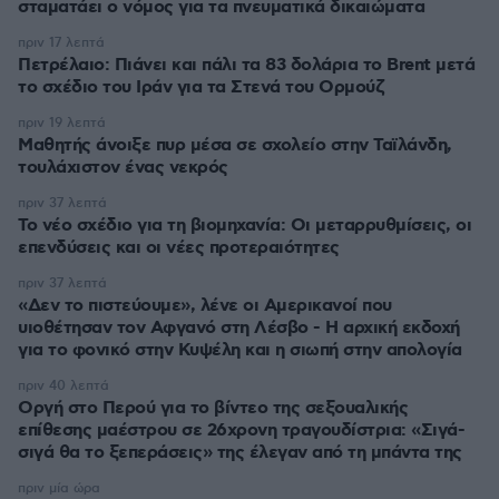
σταματάει ο νόμος για τα πνευματικά δικαιώματα
πριν 17 λεπτά
Πετρέλαιο: Πιάνει και πάλι τα 83 δολάρια το Brent μετά
το σχέδιο του Ιράν για τα Στενά του Ορμούζ
πριν 19 λεπτά
Μαθητής άνοιξε πυρ μέσα σε σχολείο στην Ταϊλάνδη,
τουλάχιστον ένας νεκρός
πριν 37 λεπτά
Το νέο σχέδιο για τη βιομηχανία: Οι μεταρρυθμίσεις, οι
επενδύσεις και οι νέες προτεραιότητες
πριν 37 λεπτά
«Δεν το πιστεύουμε», λένε οι Αμερικανοί που
υιοθέτησαν τον Αφγανό στη Λέσβο - Η αρχική εκδοχή
για το φονικό στην Κυψέλη και η σιωπή στην απολογία
πριν 40 λεπτά
Οργή στο Περού για το βίντεο της σεξουαλικής
επίθεσης μαέστρου σε 26χρονη τραγουδίστρια: «Σιγά-
σιγά θα το ξεπεράσεις» της έλεγαν από τη μπάντα της
πριν μία ώρα