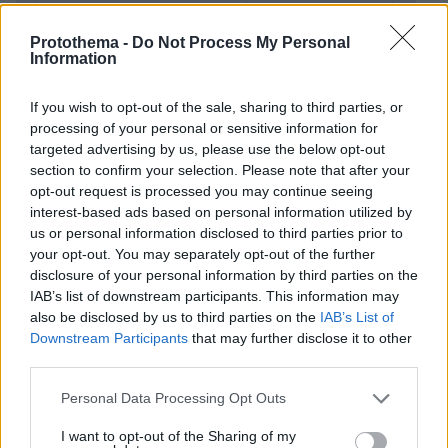
σώμα της με την εγκυμοσύνη – Φωτογραφίες
Protothema -
Do Not Process My Personal
Information
Κλούνεϊ για Αμάλ: Δεν έχουμε τσακωθεί ποτέ,
νιώθω σαν να πέτυχα το τζακ ποτ που τη
If you wish to opt-out of the sale, sharing to third parties, or
γνώρισα
processing of your personal or sensitive information for
targeted advertising by us, please use the below opt-out
Η δημοτικότητα του Τραμπ υποχωρεί στο
section to confirm your selection. Please note that after your
χαμηλότερο επίπεδο μετά την επιστροφή του
opt-out request is processed you may continue seeing
interest-based ads based on personal information utilized by
στο Λευκό Οίκο
us or personal information disclosed to third parties prior to
your opt-out. You may separately opt-out of the further
disclosure of your personal information by third parties on the
protothema.gr στο Google News
Ακολουθήστε το
IAB’s list of downstream participants. This information may
και μάθετε πρώτοι όλες τις ειδήσεις
also be disclosed by us to third parties on the
IAB’s List of
Downstream Participants
that may further disclose it to other
Ειδήσεις
Δείτε όλες τις τελευταίες
από την Ελλάδα
third parties.
και τον Κόσμο, τη στιγμή που συμβαίνουν, στο
Please note that this website/app uses one or more Google
Personal Data Processing Opt Outs
Protothema.gr
services and may gather and store information including but
not limited to your visit or usage behaviour. You may click to
I want to opt-out of the Sharing of my