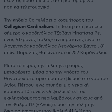
έχοντας προστεθεί σε αυτή και ορισμένα
παπικά τελετουργικά.
Την κηδεία θα τελέσει ο κοσμήτορας του
Collegium Cardinalium
. Τη θέση αυτή κατέχει
σήμερα ο καρδινάλιος Τζοβάνι Μπατίστα Ρε,
ένας 91χρονος Ιταλός- αντιπρύτανης είναι ο
Αργεντινός καρδινάλιος Λεονάρντο Σάντρι, 81
ετών. Παρόντες θα είναι και οι 252 Καρδινάλιοι.
Μετά το πέρας της τελετής, η σορός
μεταφέρεται μέσα από την «πόρτα του
θανάτου» στα αριστερά του βωμού στο ναό του
Αγίου Πέτρου, ενώ χτυπάει μια νεκρική
καμπάνα 10 τόνων. Οι ψαλμωδίες του
εκκλησιάσματος περιλαμβάνουν στίχους από
τον Ψαλμό 117 («Ανοίξτε μου την πύλη της
δικαιοσύνης») και τον Ψαλμό 41 («Με τη