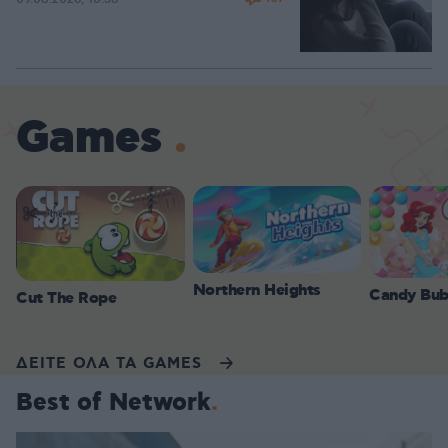
Games
Northern Heights
Candy Bub
Cut The Rope
ΔΕΙΤΕ ΟΛΑ ΤΑ GAMES
Best of Network