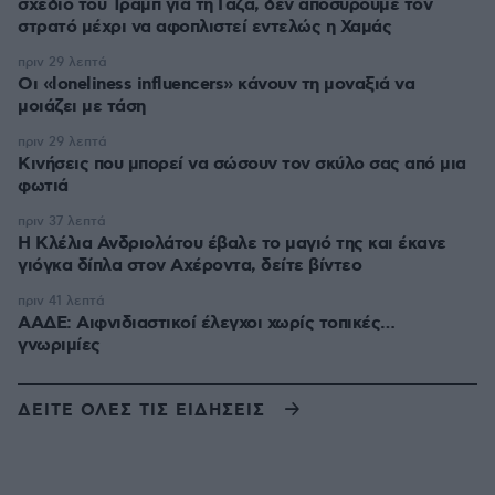
σχέδιο του Τραμπ για τη Γάζα, δεν αποσύρουμε τον
στρατό μέχρι να αφοπλιστεί εντελώς η Χαμάς
πριν 29 λεπτά
Οι «loneliness influencers» κάνουν τη μοναξιά να
μοιάζει με τάση
πριν 29 λεπτά
Κινήσεις που μπορεί να σώσουν τον σκύλο σας από μια
φωτιά
πριν 37 λεπτά
Η Κλέλια Ανδριολάτου έβαλε το μαγιό της και έκανε
γιόγκα δίπλα στον Αχέροντα, δείτε βίντεο
πριν 41 λεπτά
ΑΑΔΕ: Αιφνιδιαστικοί έλεγχοι χωρίς τοπικές…
γνωριμίες
ΔΕΙΤΕ ΟΛΕΣ ΤΙΣ ΕΙΔΗΣΕΙΣ