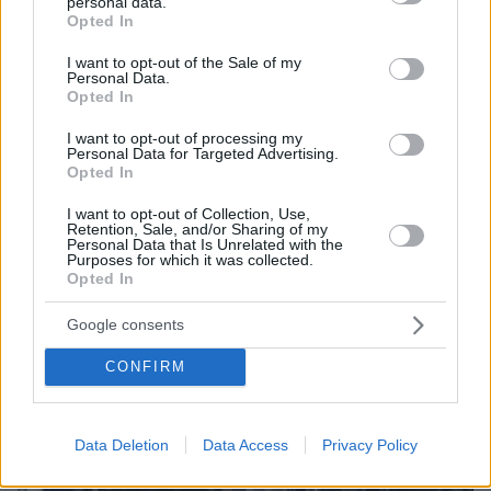
personal data.
grant or deny consent to Google and its third-party tags to
Loaded
:
Opted In
100.00%
use your data for below specified purposes in below Google
09.08.2026, 14:15
consent section.
Η ΥΠΑ διαπίστωσε κενό στον νόμο όταν ένας...
I want to opt-out of the Sale of my
Personal Data.
απίθανος τύπος προσγείωσε το ελικόπτερό του
Opted In
στο Σαρακήνικο με εκατοντάδες λουόμενους -
Παρέμβαση Εισαγγελέα
I want to opt-out of processing my
Personal Data for Targeted Advertising.
Opted In
I want to opt-out of Collection, Use,
Retention, Sale, and/or Sharing of my
Personal Data that Is Unrelated with the
Purposes for which it was collected.
Opted In
Google consents
CONFIRM
Data Deletion
Data Access
Privacy Policy