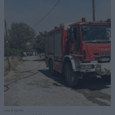
πριν 8 λεπτά