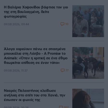
Η Βαλέρια Χοψονίδου βάφτισε τον γιο
της στη Βουλιαγμένη, δείτε
φωτογραφίες
10
09.08.2026, 09:44
Άλογα χορεύουν πάνω σε σπασμένα
μπουκάλια στη Λέσβο - A Promise to
Animals: «Όταν η κριτική σε ένα έθιμο
θεωρείται επίθεση σε έναν τόπο»
77
09.08.2026, 11:37
Νεαρός Παλαιστίνιος κλείδωσε
ανήλικη στο σπίτι του στα Χανιά, την
έσωσαν οι φωνές της
107
09.08.2026, 10:38