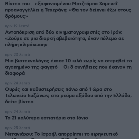
Βίντεο του... εξαφανισμένου Μοτζτάμπα Χαμενεΐ
προαναγγέλλει η Τεχεράνη: «Θα τον δείχνει έξω στους
δρόμους»
πριν 19 λεπτά
Ανταπόκριση από δύο κινηματογραφιστές στο Ιράν:
«Ζούμε σε μια διαρκή αβεβαιότητα, έναν πόλεμο σε
πλήρη κλιμάκωση»
πριν 23 λεπτά
Μια βιοτεχνολόγος έχασε 10 κιλά χωρίς να στερηθεί το
αγαπημένο της φαγητό – Οι 8 συνήθειες που έκαναν τη
διαφορά
πριν 24 λεπτά
Ουρές και καθυστερήσεις πάνω από 1 ώρα στο
Τελωνείο Ευζώνων, στο ρεύμα εξόδου από την Ελλάδα,
δείτε βίντεο
πριν 24 λεπτά
Τα 21 καλύτερα εστιατόρια στο Ιόνιο
πριν 25 λεπτά
Νετανιάχου: Το Ισραήλ απορρίπτει το ειρηνευτικό