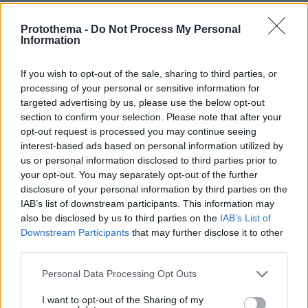
ΤΑ ΠΙΟ ΔΗΜΟΦΙΛΗ
Protothema -
Do Not Process My Personal
Information
If you wish to opt-out of the sale, sharing to third parties, or
processing of your personal or sensitive information for
targeted advertising by us, please use the below opt-out
section to confirm your selection. Please note that after your
opt-out request is processed you may continue seeing
interest-based ads based on personal information utilized by
us or personal information disclosed to third parties prior to
your opt-out. You may separately opt-out of the further
disclosure of your personal information by third parties on the
IAB’s list of downstream participants. This information may
also be disclosed by us to third parties on the
IAB’s List of
Downstream Participants
that may further disclose it to other
third parties.
Please note that this website/app uses one or more Google
Personal Data Processing Opt Outs
services and may gather and store information including but
not limited to your visit or usage behaviour. You may click to
I want to opt-out of the Sharing of my