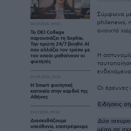
Σύμφωνα με
philenews, 
30.07.2026, 09:33
ανοιχτό χώ
Το DEI College
παρουσιάζει τη Sophia.
Την πρώτη 24/7 βοηθό AI
που αλλάζει τον τρόπο με
Η αστυνομία
τον οποίο μαθαίνουν οι
φοιτητές
ταυτοποίηση
ενδεχόμενα
03.08.2026, 10:56
Η Smart φοιτητική
Οι έρευνες 
κατοικία στην καρδιά της
Αθήνας
Ειδήσεις σ
29.07.2026, 09:39
Δύο ισχυροί
Διασκεδάζουμε
υπεύθυνα, επιστρέφουμε
μέσα σε σχ