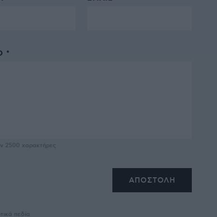
 *
υν
2500
χαρακτήρες
τικά πεδία