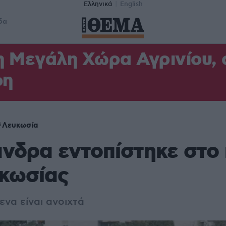
Ελληνικά
English
δα
η Μεγάλη Χώρα Αγρινίου,
φη
Λευκωσία
νδρα εντοπίστηκε στο
υκωσίας
ενα είναι ανοιχτά