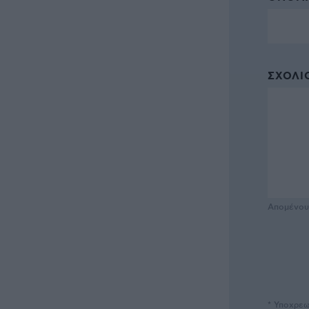
ΣΧΌΛΙΟ
Απομένο
* Υποχρεω