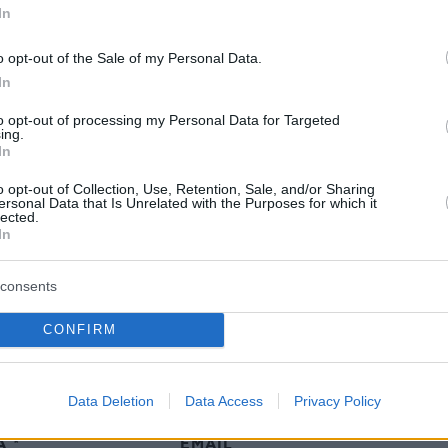
In
o opt-out of the Sale of my Personal Data.
In
protothema.gr στο Google News
το
και μάθετε πρώτοι
to opt-out of processing my Personal Data for Targeted
εις
ing.
In
Ειδήσεις
 τελευταίες
από την Ελλάδα και τον Κόσμο, τη
o opt-out of Collection, Use, Retention, Sale, and/or Sharing
Protothema.gr
μβαίνουν, στο
ersonal Data that Is Unrelated with the Purposes for which it
lected.
In
ΙΑ
ΠΡΟΣΘΗΚΗ ΣΧΟΛΙΟΥ
consents
CONFIRM
ΣΘΗΚΗ ΣΧΟΛΙΟΥ
Data Deletion
Data Access
Privacy Policy
 *
EMAIL