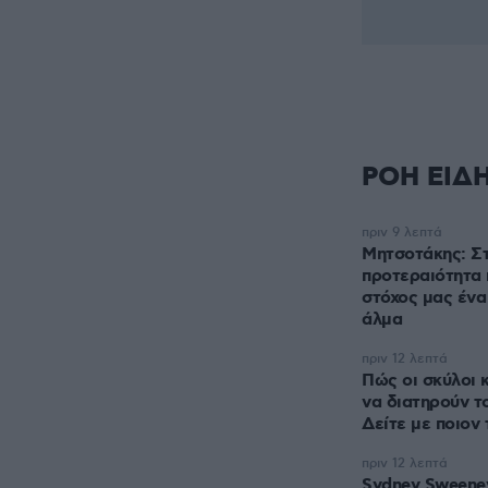
ΡΟΗ ΕΙΔ
πριν 9 λεπτά
Μητσοτάκης: Σ
προτεραιότητα 
στόχος μας ένα
άλμα
πριν 12 λεπτά
Πώς οι σκύλοι κ
να διατηρούν τ
Δείτε με ποιον
πριν 12 λεπτά
Sydney Sweeney