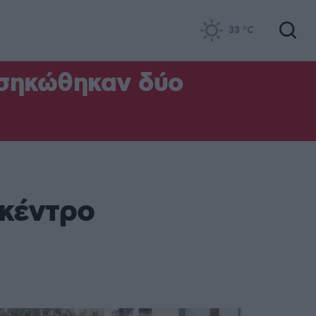
33
°C
 σηκώθηκαν δύο
 κέντρο