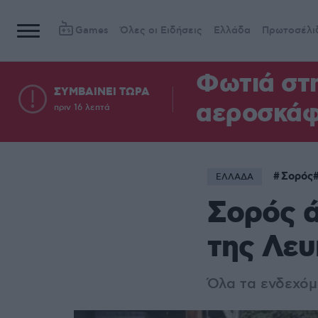
Games
Όλες οι Ειδήσεις
Ελλάδα
Πρωτοσέλι
Φωτιά στ
ΣΥΜΒΑΙΝΕΙ ΤΩΡΑ
αεροσκά
πριν 16 λεπτά
Σορός
ΕΛΛΑΔΑ
Σορός ά
της Λε
Όλα τα ενδεχόμ