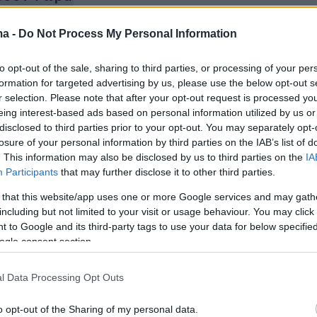
ma -
Do Not Process My Personal Information
λογήρου: Η ιατροδικαστική εξέταση θα ρίξει
νθήκες θανάτου του - Οι πρώτες ενδείξεις
to opt-out of the sale, sharing to third parties, or processing of your per
είο
formation for targeted advertising by us, please use the below opt-out s
r selection. Please note that after your opt-out request is processed y
eing interest-based ads based on personal information utilized by us or
 Κωνσταντοπούλου κατά Κανέλλη: Τη θυμάμα
disclosed to third parties prior to your opt-out. You may separately opt-
ζε την Telestet - Σεξισμός από το ΚΚΕ εις
losure of your personal information by third parties on the IAB’s list of
. This information may also be disclosed by us to third parties on the
IA
Participants
that may further disclose it to other third parties.
 that this website/app uses one or more Google services and may gath
including but not limited to your visit or usage behaviour. You may click 
 to Google and its third-party tags to use your data for below specifi
ogle consent section.
l Data Processing Opt Outs
o opt-out of the Sharing of my personal data.