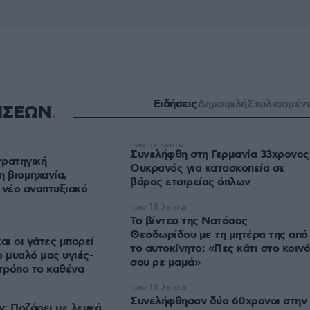
Ειδήσεις
Δημοφιλή
Σχολιασμέν
ΗΣΕΩΝ
πριν 17 λεπτά
Συνελήφθη στη Γερμανία 33χρονος
τρατηγική
Ουκρανός για κατασκοπεία σε
η βιομηχανία,
βάρος εταιρείας όπλων
 νέο αναπτυξιακό
πριν 18 λεπτά
Το βίντεο της Νατάσας
Θεοδωρίδου με τη μητέρα της από
αι οι γάτες μπορεί
το αυτοκίνητο: «Πες κάτι στο κοινό
ο μυαλό μας υγιές-
σου ρε μαμά»
 τρόπο το καθένα
πριν 18 λεπτά
Συνελήφθησαν δύο 60χρονοι στην
: Ποζάρει με λευκά