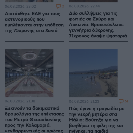
2
06.08.2026, 22:44
06.08.2026, 23:02
Δύο συλλήψεις για τις
Διατάχθηκε ΕΔΕ για τους
φωτιές σε Σκύρο και
αστυνομικούς που
Λακωνία: Βραχυκύκλωσε
εμπλέκονται στην υπόθεση
γεννήτρια 63χρονης,
της 75χρονης στα Χανιά
71χρονος άναψε ψησταριά
06.08.2026, 21:38
61
06.08.2026, 21:23
Ξεκινούν τα δοκιμαστικά
Πώς έγινε η τραγωδία με
δρομολόγια της επέκτασης
την νεκρή μητέρα στα
του Μετρό Θεσσαλονίκης
Μάλια: Βούτηξε για να
προς την Καλαμαριά,
βοηθήσει τη φίλη της και
«ενθαρρυντικές οι πρώτες
πνίγηκε, τα παιδιά