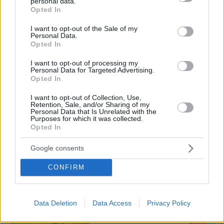
personal data.
grant or deny consent to Google and its third-party tags to
57
06.08.2026, 18:00
Opted In
use your data for below specified purposes in below Google
consent section.
I want to opt-out of the Sale of my
Personal Data.
Opted In
Για πέμπτη συνεχόμενη χρονιά στο
ΠΑΓΝΗ ο Βλαδίμηρος Κυριακίδης,
I want to opt-out of processing my
βρέθηκε κοντά στα παιδιά και άκουσε
Personal Data for Targeted Advertising.
τις ιστορίες τους
Opted In
21
06.08.2026, 17:38
I want to opt-out of Collection, Use,
Retention, Sale, and/or Sharing of my
Personal Data that Is Unrelated with the
Purposes for which it was collected.
Opted In
Games
Google consents
CONFIRM
Data Deletion
Data Access
Privacy Policy