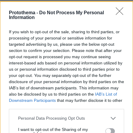
Αριστοτέλης Δαμίγος: Σε κλίμα
Protothema -
Do Not Process My Personal
οδύνης έγινε η αποτέφρωση του
Information
συντονιστή που σκοτώθηκε μετά τη
σύγκρουση ελικοπτέρων στην Ψάθα,
φωτογραφίες
If you wish to opt-out of the sale, sharing to third parties, or
processing of your personal or sensitive information for
128
06.08.2026, 20:03
targeted advertising by us, please use the below opt-out
section to confirm your selection. Please note that after your
opt-out request is processed you may continue seeing
Πέθανε το άσπρο κουτάβι που
interest-based ads based on personal information utilized by
συμβίωνε με αγέλη λύκων στην
us or personal information disclosed to third parties prior to
Κεντρική Μακεδονία: Καλό ταξίδι
your opt-out. You may separately opt-out of the further
μικρέ, δείτε βίντεο
disclosure of your personal information by third parties on the
162
06.08.2026, 16:39
IAB’s list of downstream participants. This information may
also be disclosed by us to third parties on the
IAB’s List of
Downstream Participants
that may further disclose it to other
third parties.
Γιώργος Παράσχος: Χαμογελαστός,
δίνει τη μάχη του με τον καρκίνο,
Please note that this website/app uses one or more Google
Personal Data Processing Opt Outs
μπήκε στο νοσοκομείο για νέα
services and may gather and store information including but
θεραπεία
not limited to your visit or usage behaviour. You may click to
I want to opt-out of the Sharing of my