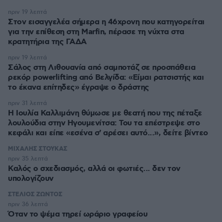
πριν 19 λεπτά
Στον εισαγγελέα σήμερα η 46χρονη που κατηγορείται
για την επίθεση στη Marfin, πέρασε τη νύχτα στα
κρατητήρια της ΓΑΔΑ
πριν 19 λεπτά
Σάλος στη Λιθουανία από σαμποτάζ σε προσπάθεια
ρεκόρ powerlifting από Βελγίδα: «Είμαι ρατσιστής και
το έκανα επίτηδες» έγραψε ο δράστης
πριν 31 λεπτά
Η Ιουλία Καλλιμάνη θύμωσε με θεατή που της πέταξε
λουλούδια στην Ηγουμενίτσα: Του τα επέστρεψε στο
κεφάλι και είπε «εσένα σ' αρέσει αυτό...», δείτε βίντεο
ΜΙΧΑΛΗΣ ΣΤΟΥΚΑΣ
πριν 35 λεπτά
Καλός ο σχεδιασμός, αλλά οι φωτιές... δεν τον
υπολογίζουν
ΣΤΕΛΙΟΣ ΖΩΝΤΟΣ
πριν 36 λεπτά
Όταν το ψέμα τηρεί ωράριο γραφείου