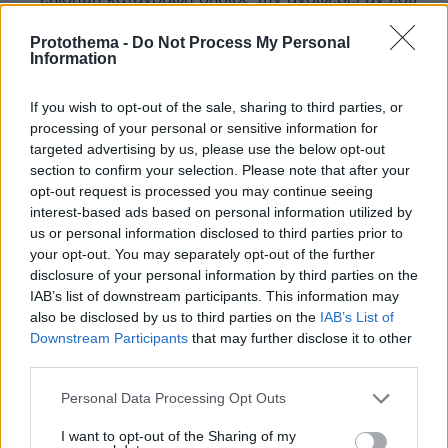
θες να τον λες ρατσιστη ακδροδεξιο λέγε τον
Protothema -
Do Not Process My Personal
ΑΛΛΆ ΤΟ ΙΔΙΟ ΛΕΩ ΚΑΙ ΕΓΩ ΓΙΑ ΣΕΝΑ. ΕΙΣΑΙ Ο
Information
ΧΕΙΡΟΤΕΡΟΣ ΡΑΤΣΙΣΤΗΣ γιατι επιλέγεις
στρατοπεδο και εσυ..
If you wish to opt-out of the sale, sharing to third parties, or
ΑΠΑΝΤΗΣΗ
processing of your personal or sensitive information for
targeted advertising by us, please use the below opt-out
ηκ
section to confirm your selection. Please note that after your
02.01.2025, 13:52
opt-out request is processed you may continue seeing
Δυστυχώς υπάρχουν και δαύτοι
interest-based ads based on personal information utilized by
ΑΠΑΝΤΗΣΗ
us or personal information disclosed to third parties prior to
your opt-out. You may separately opt-out of the further
disclosure of your personal information by third parties on the
Ο Ετσι
IAB’s list of downstream participants. This information may
02.01.2025, 13:46
also be disclosed by us to third parties on the
IAB’s List of
Τρολαρει ρε ταουκι
Downstream Participants
that may further disclose it to other
third parties.
ΑΠΑΝΤΗΣΗ
Please note that this website/app uses one or more Google
Personal Data Processing Opt Outs
services and may gather and store information including but
Νεοκλης
not limited to your visit or usage behaviour. You may click to
I want to opt-out of the Sharing of my
02.01.2025, 13:54