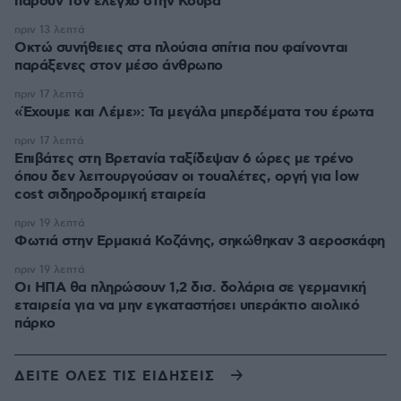
πάρουν τον έλεγχο στην Κούβα
πριν 13 λεπτά
Οκτώ συνήθειες στα πλούσια σπίτια που φαίνονται
παράξενες στον μέσο άνθρωπο
πριν 17 λεπτά
«Έχουμε και Λέμε»: Τα μεγάλα μπερδέματα του έρωτα
πριν 17 λεπτά
Επιβάτες στη Βρετανία ταξίδεψαν 6 ώρες με τρένο
όπου δεν λειτουργούσαν οι τουαλέτες, οργή για low
cost σιδηροδρομική εταιρεία
πριν 19 λεπτά
Φωτιά στην Ερμακιά Κοζάνης, σηκώθηκαν 3 αεροσκάφη
πριν 19 λεπτά
Οι ΗΠΑ θα πληρώσουν 1,2 δισ. δολάρια σε γερμανική
εταιρεία για να μην εγκαταστήσει υπεράκτιο αιολικό
πάρκο
ΔΕΙΤΕ ΟΛΕΣ ΤΙΣ ΕΙΔΗΣΕΙΣ