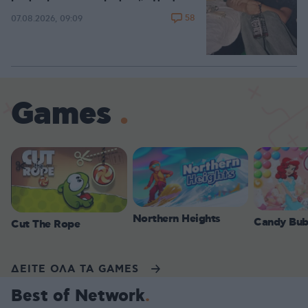
58
07.08.2026, 09:09
Games
Northern Heights
Candy Bub
Cut The Rope
ΔΕΙΤΕ ΟΛΑ ΤΑ GAMES
Best of Network