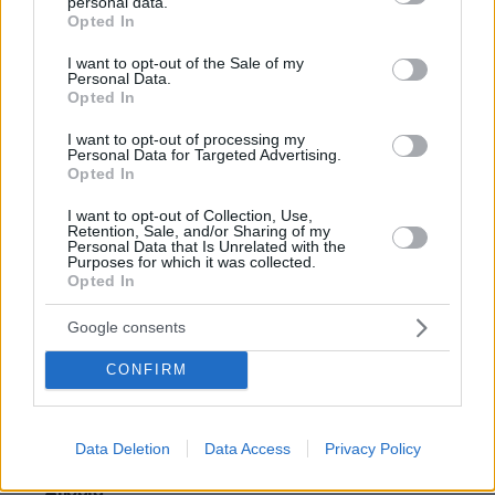
personal data.
grant or deny consent to Google and its third-party tags to
Ακόμη δαυλός είσαι
Opted In
use your data for below specified purposes in below Google
ΑΠΑΝΤΗΣΗ
consent section.
I want to opt-out of the Sale of my
Personal Data.
Opted In
I want to opt-out of processing my
Personal Data for Targeted Advertising.
Q
Opted In
02.01.2025, 11:23
I want to opt-out of Collection, Use,
Τι θα γίνει με τη φαρσ των Αλβανών? Γιατί δε
Retention, Sale, and/or Sharing of my
φεύγουν επιτελούς από την Ελλάδα να πανε στη
Personal Data that Is Unrelated with the
Purposes for which it was collected.
Ριβιέρα τους. Πάντως όταν το σύστημα ερντογαν και
Opted In
η Τουρκία επανακυριαρχησουν στα Βαλκάνια οι
Αλβανοί θα είναι υπό διωγμό, όπως οι Κουρδοι. Οι
Google consents
Οθωμανοί δεν τους θέλανε επειδή κσι τοτε ήταν
κατσαπλιαδες, κλέφτες, βιαστές, και φονιάδες. Οι
CONFIRM
Οθωμανοί όμως τους ριχνανε ομαδικα σε
μπουντρούμια και δε σήκωσαν αλβανονταηλίκια.
ΑΠΑΝΤΗΣΗ
Data Deletion
Data Access
Privacy Policy
Απορία