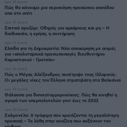
πριν 10 λεπτά
Πώς θα κάνουμε μια περιποίηση προσώπου επιπέδου
σπα στο σπίτι
πριν 10 λεπτά
Σπιτικό προζύμι: Οδηγός για αρχάριους και μη – Η
διαδικασία, η χρήση, η συντήρηση
πριν 13 λεπτά
Ελπίδα για τη Δημοκρατία: Νέα αποχώρηση με αιχμές
για «απολυταρχικά προσωποπαγές διευθυντήριο
Καρυστιανού - Γρατσία»
πριν 16 λεπτά
Πώς ο Μέγας Αλέξανδρος συνέτριψε τους Ιλλυριούς:
Οι μεγάλες νίκες του Έλληνα στρατηλάτη στα Βαλκάνια
πριν 20 λεπτά
Θάλασσα για δισεκατομμυριούχους: Πώς θα κινηθεί η
αγορά των υπερπολυτελών γιοτ έως το 2032
πριν 20 λεπτά
Σαλμονέλα: 6 τρόφιμα που χρειάζονται τη μεγαλύτερη
προσοχή – Τα λάθη στην κουζίνα που αυξάνουν τον
κίνδυνο