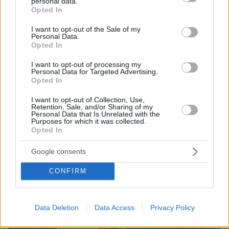
personal data.
grant or deny consent to Google and its third-party tags to
Opted In
use your data for below specified purposes in below Google
consent section.
I want to opt-out of the Sale of my
Personal Data.
Opted In
09.08.2026, 17:36
Η Γαλλία μπήκε στο καλώδιο, η Τουρκία... στην
I want to opt-out of processing my
Personal Data for Targeted Advertising.
πρίζα: Σπασμωδικές κινήσεις της Άγκυρας με
Opted In
παραβιάσεις και αδιαλλαξία στο Κυπριακό
I want to opt-out of Collection, Use,
Retention, Sale, and/or Sharing of my
Personal Data that Is Unrelated with the
Purposes for which it was collected.
Opted In
Google consents
CONFIRM
Data Deletion
Data Access
Privacy Policy