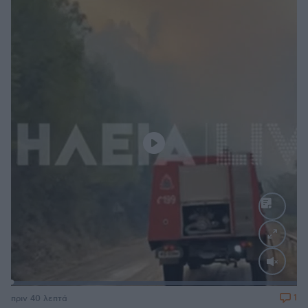
Loaded
:
100.00%
1
πριν 40 λεπτά