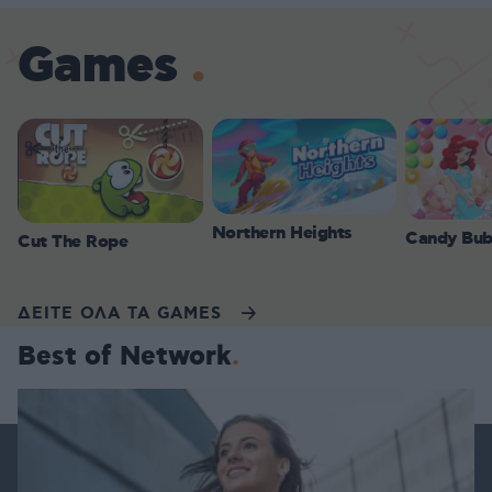
Games
Northern Heights
Candy Bub
Cut The Rope
ΔΕΙΤΕ ΟΛΑ ΤΑ GAMES
Best of Network