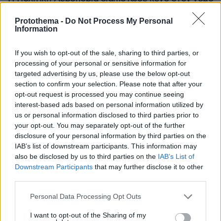
όταν ένας... απίθανος τύπος προσγείωσε το
ελικόπτερό του στο Σαρακήνικο με εκατοντάδες
Protothema -
Do Not Process My Personal
Information
λουόμενους - Παρέμβαση Εισαγγελέα
If you wish to opt-out of the sale, sharing to third parties, or
processing of your personal or sensitive information for
targeted advertising by us, please use the below opt-out
section to confirm your selection. Please note that after your
opt-out request is processed you may continue seeing
interest-based ads based on personal information utilized by
us or personal information disclosed to third parties prior to
your opt-out. You may separately opt-out of the further
disclosure of your personal information by third parties on the
IAB’s list of downstream participants. This information may
also be disclosed by us to third parties on the
IAB’s List of
Downstream Participants
that may further disclose it to other
third parties.
Please note that this website/app uses one or more Google
Personal Data Processing Opt Outs
services and may gather and store information including but
not limited to your visit or usage behaviour. You may click to
I want to opt-out of the Sharing of my