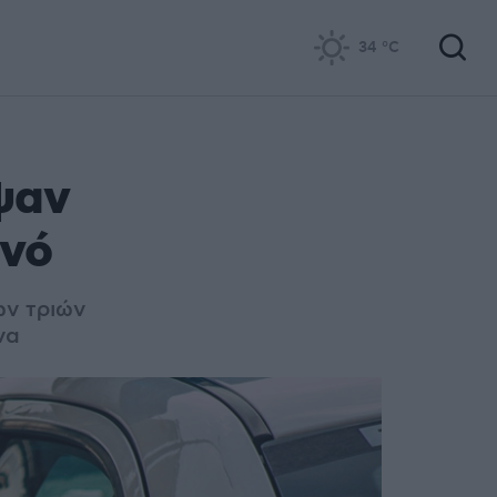
34
°C
ψαν
ενό
ων τριών
να