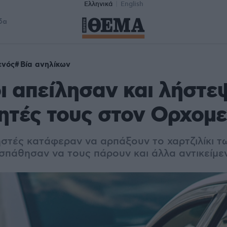
Ελληνικά
English
δα
ενός
Βία ανηλίκων
ι απείλησαν και λήστε
ητές τους στον Ορχομ
ηστές κατάφεραν να αρπάξουν το χαρτζιλίκι τ
οσπάθησαν να τους πάρουν και άλλα αντικείμε