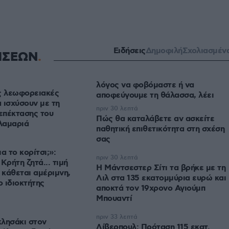
Ειδήσεις
Δημοφιλή
Σχολιασμέν
ΗΣΕΩΝ
λόγος να φοβόμαστε ή να
ς λεωφορειακές
αποφεύγουμε τη θάλασσα, λέει
 ισχύσουν με τη
πριν 30 λεπτά
 επέκτασης του
Πώς θα καταλάβετε αν ασκείτε
λαμαριά
παθητική επιθετικότητα στη σχέση
σας
α το κορίτσι;»:
πριν 30 λεπτά
Κρήτη ζητά... τιμή
Η Μάντσεστερ Σίτι τα βρήκε με τη
 κάθεται αμέριμνη,
Λιλ στα 135 εκατομμύρια ευρώ και
αποκτά τον 19χρονο Αγιούμπ
Μπουαντί
πριν 33 λεπτά
λησάκι στον
Λίβερπουλ: Πρόταση 115 εκατ.