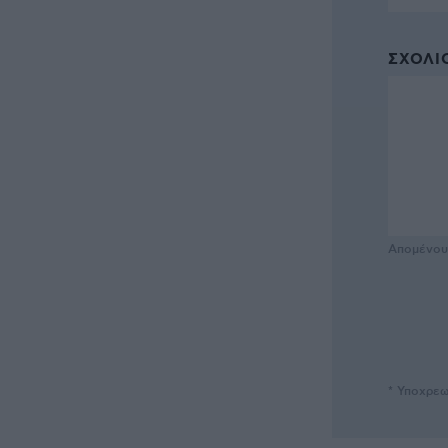
ΣΧΌΛΙΟ
Απομένο
* Υποχρεω