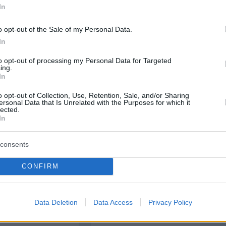
In
o opt-out of the Sale of my Personal Data.
protothema.gr στο Google News
το
και μάθετε πρώτοι
In
εις
to opt-out of processing my Personal Data for Targeted
Ειδήσεις
 τελευταίες
από την Ελλάδα και τον Κόσμο, τη
ing.
Protothema.gr
In
μβαίνουν, στο
o opt-out of Collection, Use, Retention, Sale, and/or Sharing
ersonal Data that Is Unrelated with the Purposes for which it
ΙΑ
ΠΡΟΣΘΗΚΗ ΣΧΟΛΙΟΥ
lected.
In
consents
ΣΘΗΚΗ ΣΧΟΛΙΟΥ
CONFIRM
 *
EMAIL
Data Deletion
Data Access
Privacy Policy