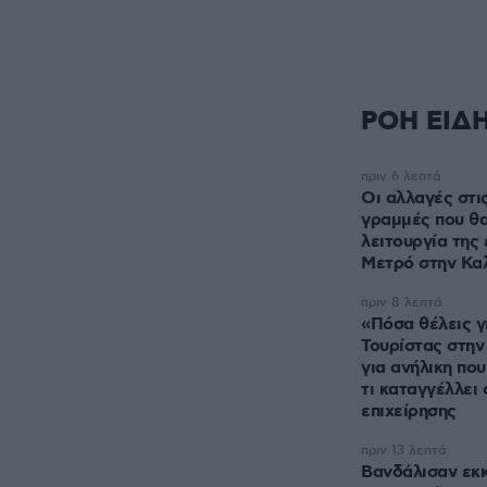
ΡΟΗ ΕΙΔ
πριν 6 λεπτά
Οι αλλαγές στι
γραμμές που θα
λειτουργία της
Μετρό στην Κα
πριν 8 λεπτά
«Πόσα θέλεις γι
Τουρίστας στην 
για ανήλικη που
τι καταγγέλλει ο ιδιοκτήτης
επιχείρησης
πριν 13 λεπτά
Βανδάλισαν εκκ