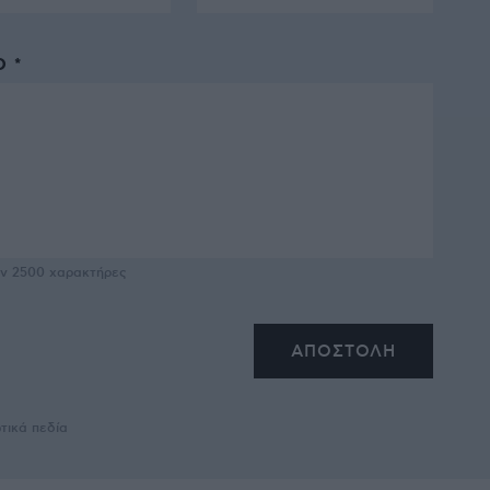
 *
υν
2500
χαρακτήρες
τικά πεδία