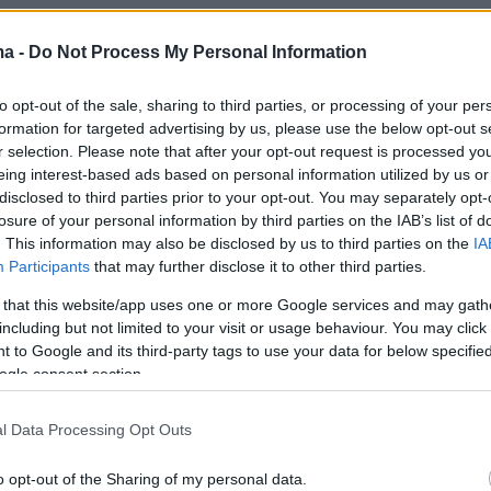
ma -
Do Not Process My Personal Information
ήμερα:
to opt-out of the sale, sharing to third parties, or processing of your per
formation for targeted advertising by us, please use the below opt-out s
r selection. Please note that after your opt-out request is processed y
 στον ΟΗΕ: Θέλουμε να λύσουμε το θέμα
eing interest-based ads based on personal information utilized by us or
ηπίδας και της ΑΟΖ με την Τουρκία - Καμία
disclosed to third parties prior to your opt-out. You may separately opt-
losure of your personal information by third parties on the IAB’s list of
ρατών στην Κύπρο
. This information may also be disclosed by us to third parties on the
IA
Participants
that may further disclose it to other third parties.
μπελ έβαλε τα κλάματα στην πρώτη εμφάνιση
 that this website/app uses one or more Google services and may gath
νδαλο για τις φιλανθρωπίες που «έτρωγε»:
including but not limited to your visit or usage behaviour. You may click 
νέναν έλεγχο
 to Google and its third-party tags to use your data for below specifi
ogle consent section.
αποδεκατίζει τη Χεζμπολάχ χτυπώντας
l Data Processing Opt Outs
ς στόχους στον Λίβανο - Στο κάδρο του
 οι Χούθι
o opt-out of the Sharing of my personal data.