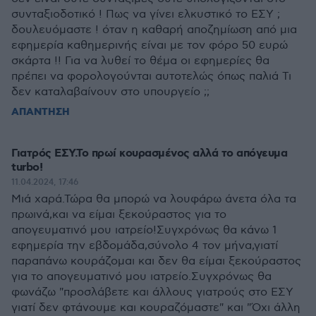
συνταξιοδοτικό ! Πως να γίνει ελκυστικό το ΕΣΥ ;
δουλευόμαστε ! όταν η καθαρή αποζημίωση από μια
εφημερία καθημερινής είναι με τον φόρο 50 ευρώ
σκάρτα !! Για να λυθεί το θέμα οι εφημερίες θα
πρέπει να φορολογούνται αυτοτελώς όπως παλιά Τι
δεν καταλαβαίνουν στο υπουργείο ;;
ΑΠΑΝΤΗΣΗ
Γιατρός ΕΣΥ.Το πρωί κουρασμένος αλλά το απόγευμα
turbo!
11.04.2024, 17:46
Μιά χαρά.Τώρα θα μπορώ να λουφάρω άνετα όλα τα
πρωινά,και να είμαι ξεκούραστος για το
απογευματινό μου ιατρείο!Συγχρόνως θα κάνω 1
εφημερία την εβδομάδα,σύνολο 4 τον μήνα,γιατί
παραπάνω κουράζομαι και δεν θα είμαι ξεκούραστος
για το απογευματινό μου ιατρείο.Συγχρόνως θα
φωνάζω "προσλάβετε και άλλους γιατρούς στο ΕΣΥ
γιατί δεν φτάνουμε και κουραζόμαστε" και "Όχι άλλη