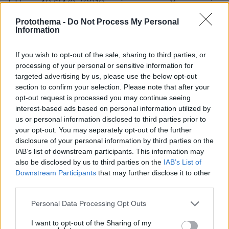
Γ.Π.οικ.49734/2.7.2019 απόφαση του Υπουργού
Υγείας, περί του καθορισμού όρων,
Protothema -
Do Not Process My Personal
προϋποθέσεων και διαδικασίας πιστοποίησης
Information
φαρμακοποιών για τη διενέργεια στα
If you wish to opt-out of the sale, sharing to third parties, or
φαρμακεία εποχιακού εμβολιασμού και
processing of your personal or sensitive information for
χορήγησης αντιτετανικού ορού στους πολίτες
targeted advertising by us, please use the below opt-out
(Β΄ 2811), να προβαίνει στη διενέργεια του
section to confirm your selection. Please note that after your
συνόλου των εμβολίων σε ενηλίκους που
opt-out request is processed you may continue seeing
interest-based ads based on personal information utilized by
αναφέρονται στο Εθνικό Πρόγραμμα
us or personal information disclosed to third parties prior to
Εμβολιασμών Ενηλίκων, καθώς και στη
your opt-out. You may separately opt-out of the further
διενέργεια του εμβολίου κατά του κορωνοϊού
disclosure of your personal information by third parties on the
SARS - CoV - 2, το οποίο συνταγογραφείται
IAB’s list of downstream participants. This information may
από ιατρούς, εξαιρουμένων των
also be disclosed by us to third parties on the
IAB’s List of
Downstream Participants
that may further disclose it to other
ανοσοκατασταλμένων ασθενών για τα εμβόλια
third parties.
ζώντων εξασθενημένων ιών και των εγκύων
Please note that this website/app uses one or more Google
για όλα τα εμβόλια πλην του εμβολίου της
Personal Data Processing Opt Outs
services and may gather and store information including but
γρίπης. Για κάθε διενεργούμενο στο φαρμακείο
not limited to your visit or usage behaviour. You may click to
I want to opt-out of the Sharing of my