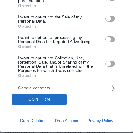
εμβολιασμό κατά του κορωνοϊού SARS – CoV –
personal data.
grant or deny consent to Google and its third-party tags to
Opted In
2, ανεξαρτήτως τύπου εμβολίου, καθορίζεται
use your data for below specified purposes in below Google
αποζημίωση του αδειούχου φαρμακοποιού
consent section.
I want to opt-out of the Sale of my
Personal Data.
ποσού πέντε (5) ευρώ, πλέον του αναλογούντος
Opted In
ΦΠΑ. Η αποζημίωση καταβάλλεται από το
I want to opt-out of processing my
φυσικό πρόσωπο που εμβολιάζεται.
Personal Data for Targeted Advertising.
Opted In
Με νομοθετική ρύθμιση τίθεται σε εφαρμογή
I want to opt-out of Collection, Use,
το, χρηματοδοτούμενο από πόρους του Εθνικού
Retention, Sale, and/or Sharing of my
Personal Data that Is Unrelated with the
Σχεδίου Ανάκαμψης και Ανθεκτικότητας, έργο
Purposes for which it was collected.
Opted In
«Προαγωγή υγείας παιδιού - οικογένειας».
Σύμφωνα με τους ορισμούς του Παγκόσμιου
Google consents
Οργανισμού Υγείας, η σωματική και ψυχική
CONFIRM
υγεία είναι έννοιες αλληλένδετες, που
μπορούν να ενισχυθούν αποτελεσματικά με
παρεμβάσεις στη δημόσια υγεία, σε πολλαπλά
Data Deletion
Data Access
Privacy Policy
επίπεδα και τομείς της ανθρώπινης
δραστηριότητας. Η εισαγόμενη ρύθμιση