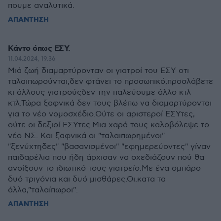
πουμε αναλυτικά.
ΑΠΑΝΤΗΣΗ
Κάντο όπως ΕΣΥ.
11.04.2024, 19:36
Μιά ζωή διαμαρτύρονταν οι γιατροί του ΕΣΥ οτι
ταλαιπωρούνται,δεν φτάνει το προσωπικό,προσλάβετε
κι άλλους γιατρούςδεν την παλεύουμε άλλο κτλ
κτλ.Τώρα ξαφνικά δεν τους βλέπω να διαμαρτύρονται
για το νέο νομοσχέδιο.Ούτε οι αριστεροί ΕΣΥτες,
ούτε οι δεξιοί ΕΣΥτες.Μια χαρά τους καλοβόλεψε το
νέο ΝΣ. Και ξαφνικά οι "ταλαιπωρημένοι"
"ξενύχτηδες" "βασανισμένοι" "εφημερεύοντες" γίναν
παιδαρέλια που ήδη άρχισαν να σχεδιάζουν πού θα
ανοίξουν το ιδιωτικό τους γιατρείο.Με ένα σμπάρο
δυό τριγόνια και δυό μισθάρες.Οι.κατα τα
άλλα,"ταλαίπωροι".
ΑΠΑΝΤΗΣΗ