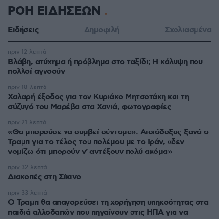
ΡΟΗ ΕΙΔΗΣΕΩΝ
Ειδήσεις
Δημοφιλή
Σχολιασμένα
πριν 12 λεπτά
Βλάβη, ατύχημα ή πρόβλημα στο ταξίδι; Η κάλυψη που
πολλοί αγνοούν
πριν 18 λεπτά
Χαλαρή έξοδος για τον Κυριάκο Μητσοτάκη και τη
σύζυγό του Μαρέβα στα Χανιά, φωτογραφίες
πριν 21 λεπτά
«Θα μπορούσε να συμβεί σύντομα»: Αισιόδοξος ξανά ο
Τραμπ για το τέλος του πολέμου με το Ιράν, «δεν
νομίζω ότι μπορούν ν' αντέξουν πολύ ακόμα»
πριν 32 λεπτά
Διακοπές στη Σίκινο
πριν 33 λεπτά
Ο Τραμπ θα απαγορεύσει τη χορήγηση υπηκοότητας στα
παιδιά αλλοδαπών που πηγαίνουν στις ΗΠΑ για να