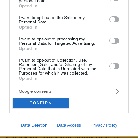
Κορίνθου, στα Μέγαρα
personal data.
grant or deny consent to Google and its third-party tags to
Opted In
use your data for below specified purposes in below Google
consent section.
Δυσχέρεια στην κίνηση των οχημάτων είχε
I want to opt-out of the Sale of my
Personal Data.
νωρίτερα προκληθεί και στο 40χλμ της Εθνικής
Opted In
Οδόυ Αθηνών – Κορίνθου, στα Μέγαρα, λόγω
I want to opt-out of processing my
τροχαίου ατυχήματος. Δεν υπάρχουν
Personal Data for Targeted Advertising.
Opted In
πληροφορίες για τραυματίες.
I want to opt-out of Collection, Use,
Retention, Sale, and/or Sharing of my
Ειδήσεις σήμερα:
Personal Data that Is Unrelated with the
Purposes for which it was collected.
Opted In
Πεθερός σκότωσε με καραμπίνα τον γαμπρό
του και αυτοκτόνησε στη Νίκαια
Google consents
CONFIRM
Νίκαια: «Μαμά βγες έξω, κάποιος κακός
σκότωσε τον μπαμπά» - Πώς ο 64χρονος
δολοφόνησε τον γαμπρό του
Data Deletion
Data Access
Privacy Policy
Κασσελάκης: Κέρδισα με το σπαθί μου την