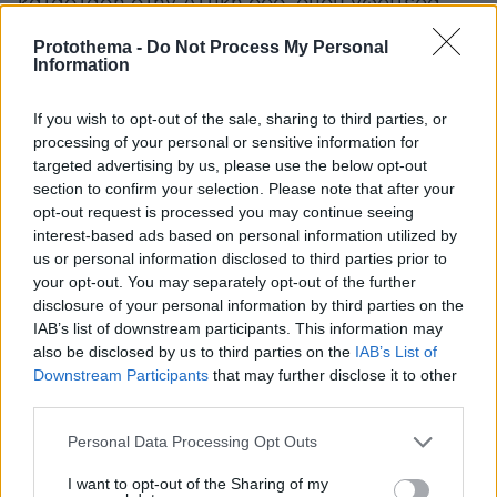
κατάσταση στην Αττική οδό, όπου νωρίτερα
είχαν καταγραφεί μεγάλες καθυστερήσεις,
Protothema -
Do Not Process My Personal
ειδικά στο ρεύμα προς Ελευσίνα.
Information
If you wish to opt-out of the sale, sharing to third parties, or
processing of your personal or sensitive information for
targeted advertising by us, please use the below opt-out
section to confirm your selection. Please note that after your
https://t.co/gOgNNNGC2s
opt-out request is processed you may continue seeing
Ομαλή κυκλοφορία
interest-based ads based on personal information utilized by
us or personal information disclosed to third parties prior to
— Attiki Odos Traffic (@aodostraffic)
March 1,
your opt-out. You may separately opt-out of the further
2024
disclosure of your personal information by third parties on the
IAB’s list of downstream participants. This information may
also be disclosed by us to third parties on the
IAB’s List of
Downstream Participants
that may further disclose it to other
third parties.
Please note that this website/app uses one or more Google
Personal Data Processing Opt Outs
services and may gather and store information including but
Τροχαίο ατύχημα στην Εθνική Οδό Αθηνών –
not limited to your visit or usage behaviour. You may click to
I want to opt-out of the Sharing of my