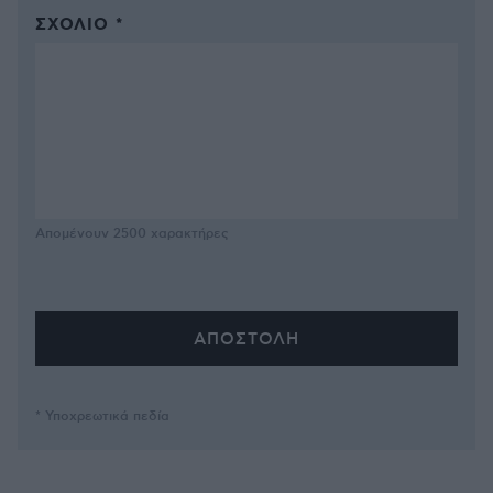
ΣΧΌΛΙΟ *
Απομένουν
2500
χαρακτήρες
* Υποχρεωτικά πεδία