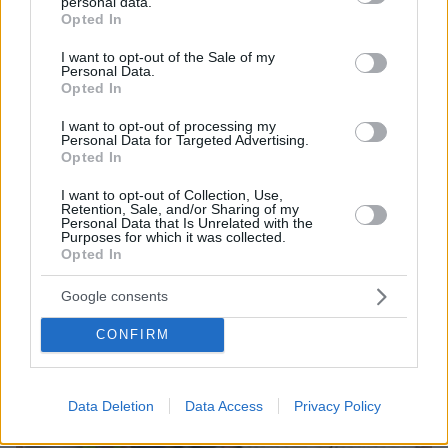
personal data.
grant or deny consent to Google and its third-party tags to
Opted In
use your data for below specified purposes in below Google
18.09.2023, 13:49
consent section.
I want to opt-out of the Sale of my
Ζέστη για την εποχή αλλά και άνεμοι έως οκτώ μποφόρ στο
Personal Data.
Αιγαίο - Έρχονται 35άρια μέσα στο Σαββατοκύριακο
Opted In
I want to opt-out of processing my
Personal Data for Targeted Advertising.
Thema Insights
Opted In
I want to opt-out of Collection, Use,
Retention, Sale, and/or Sharing of my
Personal Data that Is Unrelated with the
Purposes for which it was collected.
Opted In
Google consents
CONFIRM
Data Deletion
Data Access
Privacy Policy