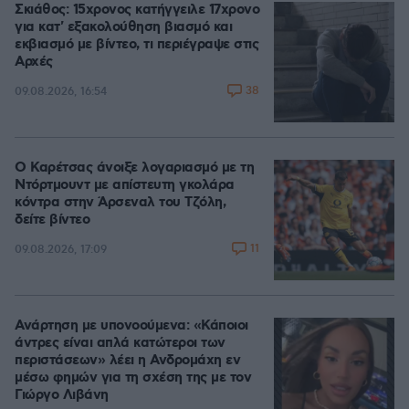
Σκιάθος: 15χρονος κατήγγειλε 17χρονο
για κατ' εξακολούθηση βιασμό και
εκβιασμό με βίντεο, τι περιέγραψε στις
Αρχές
38
09.08.2026, 16:54
Ο Καρέτσας άνοιξε λογαριασμό με τη
Ντόρτμουντ με απίστευτη γκολάρα
κόντρα στην Άρσεναλ του Τζόλη,
δείτε βίντεο
11
09.08.2026, 17:09
Ανάρτηση με υπονοούμενα: «Κάποιοι
άντρες είναι απλά κατώτεροι των
περιστάσεων» λέει η Ανδρομάχη εν
μέσω φημών για τη σχέση της με τον
Γιώργο Λιβάνη