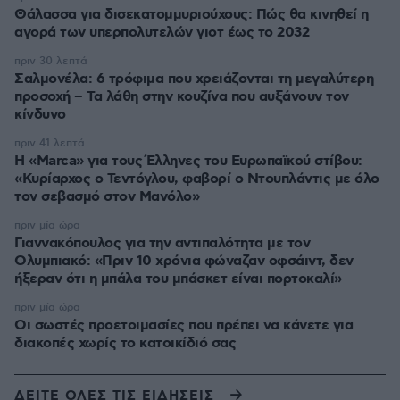
Θάλασσα για δισεκατομμυριούχους: Πώς θα κινηθεί η
αγορά των υπερπολυτελών γιοτ έως το 2032
πριν 30 λεπτά
Σαλμονέλα: 6 τρόφιμα που χρειάζονται τη μεγαλύτερη
προσοχή – Τα λάθη στην κουζίνα που αυξάνουν τον
κίνδυνο
πριν 41 λεπτά
Η «Marca» για τους Έλληνες του Ευρωπαϊκού στίβου:
«Κυρίαρχος ο Τεντόγλου, φαβορί ο Ντουπλάντις με όλο
τον σεβασμό στον Μανόλο»
πριν μία ώρα
Γιαννακόπουλος για την αντιπαλότητα με τον
Ολυμπιακό: «Πριν 10 χρόνια φώναζαν οφσάιντ, δεν
ήξεραν ότι η μπάλα του μπάσκετ είναι πορτοκαλί»
πριν μία ώρα
Οι σωστές προετοιμασίες που πρέπει να κάνετε για
διακοπές χωρίς το κατοικίδιό σας
ΔΕΙΤΕ ΟΛΕΣ ΤΙΣ ΕΙΔΗΣΕΙΣ