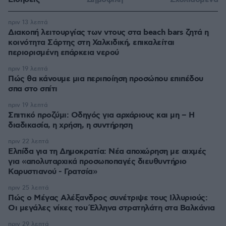
πριν 13 λεπτά
Διακοπή λειτουργίας των ντους στα beach bars ζητά η
κοινότητα Σάρτης στη Χαλκιδική, επικαλείται
περιορισμένη επάρκεια νερού
πριν 19 λεπτά
Πώς θα κάνουμε μια περιποίηση προσώπου επιπέδου
σπα στο σπίτι
πριν 19 λεπτά
Σπιτικό προζύμι: Οδηγός για αρχάριους και μη – Η
διαδικασία, η χρήση, η συντήρηση
πριν 22 λεπτά
Ελπίδα για τη Δημοκρατία: Νέα αποχώρηση με αιχμές
για «απολυταρχικά προσωποπαγές διευθυντήριο
Καρυστιανού - Γρατσία»
πριν 25 λεπτά
Πώς ο Μέγας Αλέξανδρος συνέτριψε τους Ιλλυριούς:
Οι μεγάλες νίκες του Έλληνα στρατηλάτη στα Βαλκάνια
πριν 29 λεπτά