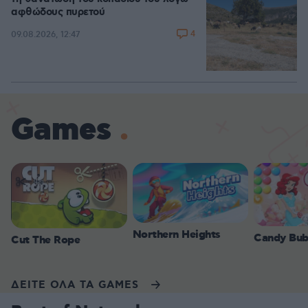
αφθώδους πυρετού
4
09.08.2026, 12:47
Games
Northern Heights
Candy Bub
Cut The Rope
ΔΕΙΤΕ ΟΛΑ ΤΑ GAMES