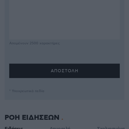
Απομένουν
2500
χαρακτήρες
* Υποχρεωτικά πεδία
ΡΟΗ ΕΙΔΗΣΕΩΝ
Ειδήσεις
Δημοφιλή
Σχολιασμένα