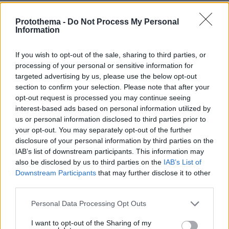
Σχετικά Άρθρα
Protothema -
Do Not Process My Personal
Information
If you wish to opt-out of the sale, sharing to third parties, or
processing of your personal or sensitive information for
targeted advertising by us, please use the below opt-out
section to confirm your selection. Please note that after your
opt-out request is processed you may continue seeing
interest-based ads based on personal information utilized by
us or personal information disclosed to third parties prior to
your opt-out. You may separately opt-out of the further
disclosure of your personal information by third parties on the
IAB’s list of downstream participants. This information may
also be disclosed by us to third parties on the
IAB’s List of
Downstream Participants
that may further disclose it to other
third parties.
Please note that this website/app uses one or more Google
Personal Data Processing Opt Outs
services and may gather and store information including but
not limited to your visit or usage behaviour. You may click to
I want to opt-out of the Sharing of my