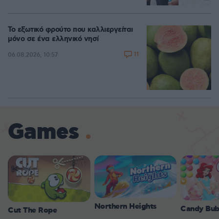
Το εξωτικό φρούτο που καλλιεργείται
μόνο σε ένα ελληνικό νησί
11
06.08.2026, 10:57
Games
Northern Heights
Candy Bub
Cut The Rope