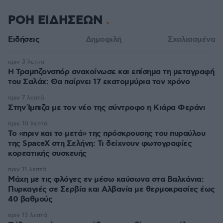
ΡΟΗ ΕΙΔΗΣΕΩΝ
Ειδήσεις
Δημοφιλή
Σχολιασμένα
πριν 3 λεπτά
Η Τραμπζονσπόρ ανακοίνωσε και επίσημα τη μεταγραφή
του Σαλάχ: Θα παίρνει 17 εκατομμύρια τον χρόνο
πριν 7 λεπτά
Στην Ίμπιζα με τον νέο της σύντροφο η Κιάρα Φεράνι
πριν 10 λεπτά
Το «πριν και το μετά» της πρόσκρουσης του πυραύλου
της SpaceX στη Σελήνη: Τι δείχνουν φωτογραφίες
κορεατικής συσκευής
πριν 11 λεπτά
Μάχη με τις φλόγες εν μέσω καύσωνα στα Βαλκάνια:
Πυρκαγιές σε Σερβία και Αλβανία με θερμοκρασίες έως
40 βαθμούς
πριν 13 λεπτά