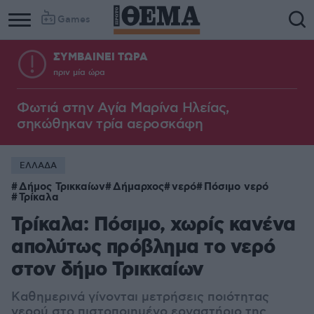
Games
ΣΥΜΒΑΙΝΕΙ ΤΩΡΑ
πριν μία ώρα
Φωτιά στην Aγία Μαρίνα Ηλείας,
σηκώθηκαν τρία αεροσκάφη
ΕΛΛΑΔΑ
Δήμος Τρικκαίων
Δήμαρχος
νερό
Πόσιμο νερό
Τρίκαλα
Τρίκαλα: Πόσιμο, χωρίς κανένα
απολύτως πρόβλημα το νερό
στον δήμο Τρικκαίων
Kαθημερινά γίνονται μετρήσεις ποιότητας
νερού στο πιστοποιημένο εργαστήριο της