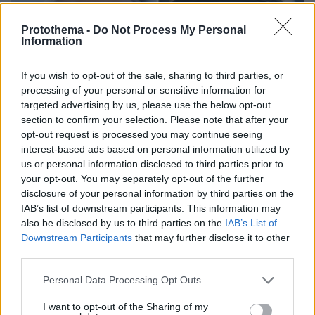
Protothema -
Do Not Process My Personal
Information
If you wish to opt-out of the sale, sharing to third parties, or
processing of your personal or sensitive information for
targeted advertising by us, please use the below opt-out
section to confirm your selection. Please note that after your
opt-out request is processed you may continue seeing
interest-based ads based on personal information utilized by
us or personal information disclosed to third parties prior to
your opt-out. You may separately opt-out of the further
disclosure of your personal information by third parties on the
IAB’s list of downstream participants. This information may
also be disclosed by us to third parties on the
IAB’s List of
Downstream Participants
that may further disclose it to other
third parties.
06.08.2026, 13:37
Please note that this website/app uses one or more Google
Personal Data Processing Opt Outs
Μυστήριο με το ραντεβού Πεζεσκιάν - Χαμενεΐ
services and may gather and store information including but
στην Τεχεράνη: Βρέθηκαν σε ένα σκοτεινό
not limited to your visit or usage behaviour. You may click to
I want to opt-out of the Sharing of my