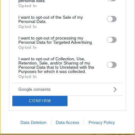
personal data.
αυτοκίνητο, άκουγαν, αλλά δεν έβλεπαν ο ένας
grant or deny consent to Google and its third-party tags to
Opted In
τον άλλο
use your data for below specified purposes in below Google
consent section.
I want to opt-out of the Sale of my
Personal Data.
Opted In
Νεαρή γυναίκα με ακατέργαστη
ομορφιά από την Αιθιοπία έγινε viral,
I want to opt-out of processing my
δείτε την εντυπωσιακή μεταμόρφωσή
Personal Data for Targeted Advertising.
της από μακιγιέρ
Opted In
189
06.08.2026, 09:18
I want to opt-out of Collection, Use,
Retention, Sale, and/or Sharing of my
Personal Data that Is Unrelated with the
Purposes for which it was collected.
Opted In
Καρχαρίες τίγρεις, οι «σκουπιδοφάγοι»
του ωκεανού: Τρώνε από αχινούς
Google consents
μέχρι γάτες και προφυλακτικά,
αψηφούν ακόμη και τους τυφώνες
CONFIRM
13
06.08.2026, 14:45
Data Deletion
Data Access
Privacy Policy
Πήγαν να κλέψουν καλώδια στον Άγιο