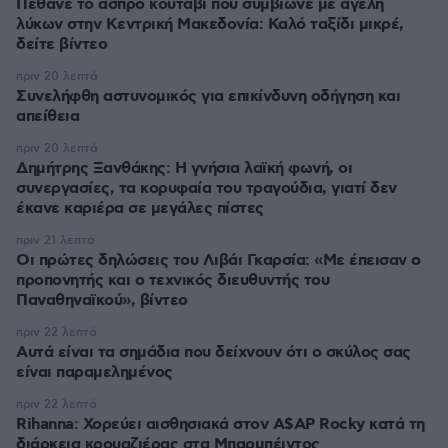
Πέθανε το άσπρο κουτάβι που συμβίωνε με αγέλη
λύκων στην Κεντρική Μακεδονία: Καλό ταξίδι μικρέ,
δείτε βίντεο
πριν 20 λεπτά
Συνελήφθη αστυνομικός για επικίνδυνη οδήγηση και
απείθεια
πριν 20 λεπτά
Δημήτρης Ξανθάκης: Η γνήσια λαϊκή φωνή, οι
συνεργασίες, τα κορυφαία του τραγούδια, γιατί δεν
έκανε καριέρα σε μεγάλες πίστες
πριν 21 λεπτά
Οι πρώτες δηλώσεις του Λιβάι Γκαρσία: «Με έπεισαν ο
προπονητής και ο τεχνικός διευθυντής του
Παναθηναϊκού», βίντεο
πριν 22 λεπτά
Αυτά είναι τα σημάδια που δείχνουν ότι ο σκύλος σας
είναι παραμελημένος
πριν 22 λεπτά
Rihanna: Χορεύει αισθησιακά στον A$AP Rocky κατά τη
διάρκεια κρουαζιέρας στα Μπαρμπέιντος