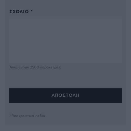
ΣΧΌΛΙΟ *
Απομένουν
2500
χαρακτήρες
* Υποχρεωτικά πεδία