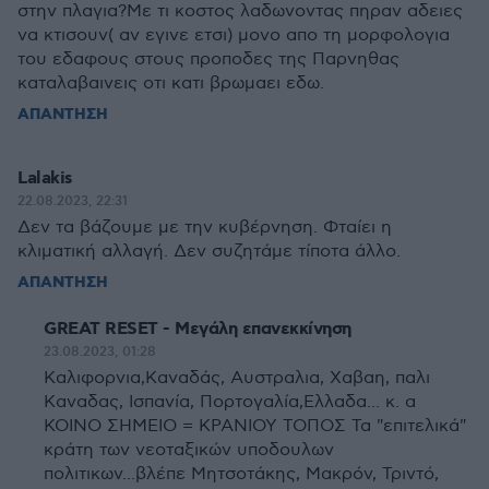
στην πλαγια?Με τι κοστος λαδωνοντας πηραν αδειες
να κτισουν( αν εγινε ετσι) μονο απο τη μορφολογια
του εδαφους στους προποδες της Παρνηθας
καταλαβαινεις οτι κατι βρωμαει εδω.
ΑΠΑΝΤΗΣΗ
Lalakis
22.08.2023, 22:31
Δεν τα βάζουμε με την κυβέρνηση. Φταίει η
κλιματική αλλαγή. Δεν συζητάμε τίποτα άλλο.
ΑΠΑΝΤΗΣΗ
GREAT RESET - Μεγάλη επανεκκίνηση
23.08.2023, 01:28
Καλιφορνια,Καναδάς, Αυστραλια, Xαβαη, παλι
Καναδας, Ισπανία, Πορτογαλία,Ελλαδα... κ. α
ΚΟΙΝΟ ΣΗΜΕΙΟ = ΚΡΑΝΙΟΥ ΤΟΠΟΣ Τα "επιτελικά"
κράτη των νεοταξικών υποδουλων
πολιτικων...βλέπε Μητσοτάκης, Μακρόν, Τριντό,