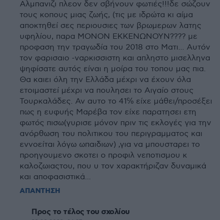
Αλμπανιζι πλεον δεν σβήνουν φωτιές!!!δε σώζουν
τους κοπους μιας ζωής, (τις με ιδρώτα κι αίμα
αποκτηθεί σες περιουσιες των βρωμερων λατης
υφηλίου, παρα ΜΟΝΟΝ ΕΚΚΕΝΩΝΟΥΝ???? με
προφαση την τραγωδία του 2018 στο Ματι... Αυτόν
τον φαρισαιο -ναρκισσιστη και απληστο μισελληνα
ψηφίσατε αυτός είναι η μοίρα του τοπου μας πια.
Θα καιει όλη την Ελλάδα μέχρι να έχουν όλα
ετοιμαστεί μέχρι να πουλησει το Αιγαίο στους
Τουρκαλάδες. Αν αυτο το 41℅ είχε μάθει/προσέξει
πως η ευφυής Μαρέβα τον είχε παρατησει ετη
φωτός πισω(γυρισε μόνον πριν τις εκλογές για την
ανόρθωση του πολιτικου του περιγραμματος και
εννοείται λόγω ωπαιδιων) ,για να μπουσταρει το
προηγουμενο σκοτει ο προφιλ νεποτισμου κ
καλοζωιαςτου, που υ τον χαρακτήριζαν δυναμικά
και αποφασιστικά...
ΑΠΑΝΤΗΣΗ
Προς το τέλος του σχολίου