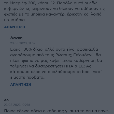
το Μπεριέφ 200, κάπου 12. Παρόλα αυτά οι εδώ
κυβερνώντες επιμένουν να θέλουν να σβήσουν τις
φωτιές με τα μπρίκια καναντέρ, έρικσον και λοιπά
ποτιστήρια.
ΑΠΑΝΤΗΣΗ
Δαναη
23.08.2023, 11:59
Έχεις 100% δίκιο, αλλά αυτά είναι ρωσικά..θα
αγοράσουμε από τους Ρώσους; Επ’ουδενί…θα
πέσει φωτιά να μας κάψει…ποια κυβέρνηση θα
τολμήσει να δυσαρεστήσει ΗΠΑ & ΕΕ; Ας
κάτσουμε τώρα να απολαύσουμε το bbq…γιατί
είμαστε πρόβατα…
ΑΠΑΝΤΗΣΗ
χχ
23.08.2023, 09:16
Ποιος εδωσε αδεια οικοδομης γι'αυτα τα σπιτια πανω