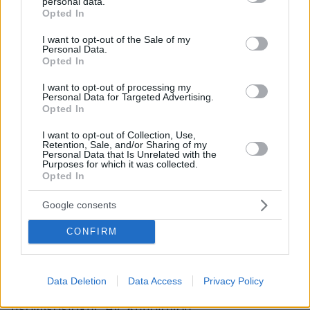
personal data.
grant or deny consent to Google and its third-party tags to
Opted In
use your data for below specified purposes in below Google
consent section.
I want to opt-out of the Sale of my
Personal Data.
Opted In
Οι κυκλοφοριακές ρυθμίσεις
I want to opt-out of processing my
Personal Data for Targeted Advertising.
Opted In
Σε αλλαγές στις κυκλοφοριακές ρυθμίσεις
στην περιοχή της Φυλής, που έχουν τεθεί σε
I want to opt-out of Collection, Use,
Retention, Sale, and/or Sharing of my
εφαρμογή λόγω της φωτιάς που είναι σε
Personal Data that Is Unrelated with the
εξέλιξη, προχώρησε η Αστυνομία.
Purposes for which it was collected.
Opted In
Ειδικότερα, σύμφωνα με νεότερη ενημέρωση
Google consents
αποκαταστάθηκε η κυκλοφορία των οχημάτων:
CONFIRM
Από την συμβολή της λεωφόρου Φυλής και
Θρασυβούλου
Data Deletion
Data Access
Privacy Policy
Από την συμβολή της λεωφόρου Φυλής και
περιφερειακής Αγ. Κυπριανού