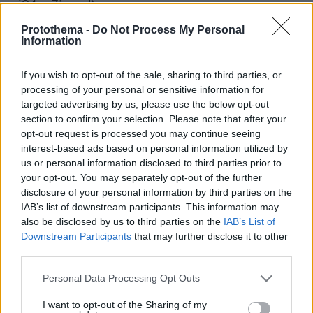
cj94gz71gqpl)
Protothema -
Do Not Process My Personal
Information
ΝΗΣΙΑ ΑΝΑΤΟΛΙΚΟΥ ΑΙΓΑΙΟΥ -
If you wish to opt-out of the sale, sharing to third parties, or
processing of your personal or sensitive information for
ΔΩΔΕΚΑΝΗΣΑ
targeted advertising by us, please use the below opt-out
Καιρός: Γενικά αίθριος.
section to confirm your selection. Please note that after your
Ανεμοι: Από βόρειες διευθύνσεις 4 με 5
opt-out request is processed you may continue seeing
μποφόρ.
interest-based ads based on personal information utilized by
us or personal information disclosed to third parties prior to
Θερμοκρασία: Από 13 έως 20 βαθμούς
your opt-out. You may separately opt-out of the further
Κελσίου.
disclosure of your personal information by third parties on the
IAB’s list of downstream participants. This information may
ΕΥΒΟΙΑ
also be disclosed by us to third parties on the
IAB’s List of
Downstream Participants
that may further disclose it to other
Καιρός: Γενικά αίθριος.
third parties.
Ανεμοι: Ανατολικοί βορειοανατολικοί 3 με 4 και
από το βράδυ στα νότια 4 με 5 μποφόρ.
Please note that this website/app uses one or more Google
Personal Data Processing Opt Outs
services and may gather and store information including but
Θερμοκρασία: Από 08 ως 19 βαθμούς Κελσίου.
not limited to your visit or usage behaviour. You may click to
I want to opt-out of the Sharing of my