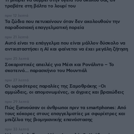
Τι μπορεί να συμβεί στην υγεία του σκύλου σας αν
τραβάτε στη βόλτα το λουρί του
πριν 12 λεπτά
Τα ζώδια που πετυχαίνουν όταν δεν ακολουθούν την
παραδοσιακή επαγγελματική πορεία
πριν 21 λεπτά
Αυτό είναι το επάγγελμα που είναι μάλλον δύσκολο να
αντικαταστήσει η AI και φαίνεται να έχει μεγάλη ζήτηση
πριν 25 λεπτά
Σοκαριστικές απειλές για Μέσι και Ρονάλντο – Το
σκοτεινό… παρασκήνιο του Μουντιάλ
πριν 27 λεπτά
Οι ωραιότερες παραλίες της Σαμοθράκης -Οι
αμμώδεις, οι απομονωμένες, οι άγριες και βραχώδεις
πριν 29 λεπτά
Πώς ξυπνούσαν οι άνθρωποι πριν τα smartphones: Από
τους κόκορες στους επαγγελματίες με σφυρίχτρες και
μπιζέλια της βιομηχανικής επανάστασης
πριν 33 λεπτά