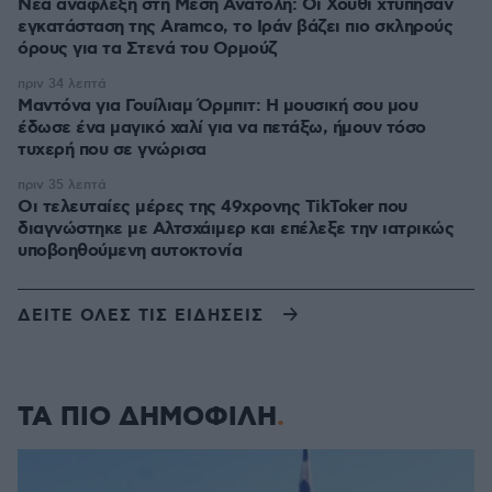
Νέα ανάφλεξη στη Μέση Ανατολή: Οι Χούθι χτύπησαν
εγκατάσταση της Aramco, το Ιράν βάζει πιο σκληρούς
όρους για τα Στενά του Ορμούζ
πριν 34 λεπτά
Μαντόνα για Γουίλιαμ Όρμπιτ: Η μουσική σου μου
έδωσε ένα μαγικό χαλί για να πετάξω, ήμουν τόσο
τυχερή που σε γνώρισα
πριν 35 λεπτά
Οι τελευταίες μέρες της 49χρονης TikToker που
διαγνώστηκε με Αλτσχάιμερ και επέλεξε την ιατρικώς
υποβοηθούμενη αυτοκτονία
ΔΕΙΤΕ ΟΛΕΣ ΤΙΣ ΕΙΔΗΣΕΙΣ
ΤΑ ΠΙΟ ΔΗΜΟΦΙΛΗ