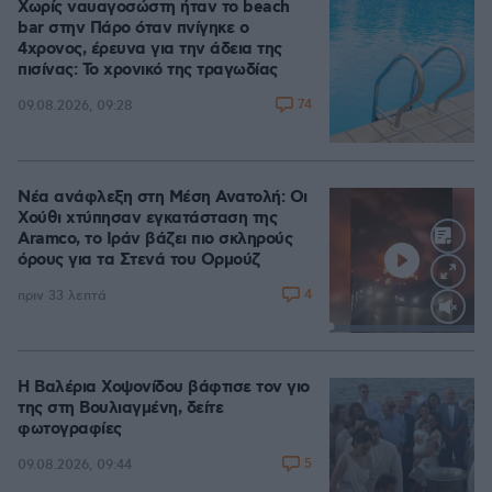
Χωρίς ναυαγοσώστη ήταν το beach
bar στην Πάρο όταν πνίγηκε ο
4χρονος, έρευνα για την άδεια της
πισίνας: Το χρονικό της τραγωδίας
74
09.08.2026, 09:28
Νέα ανάφλεξη στη Μέση Ανατολή: Οι
Χούθι χτύπησαν εγκατάσταση της
Aramco, το Ιράν βάζει πιο σκληρούς
όρους για τα Στενά του Ορμούζ
4
πριν 33 λεπτά
Loaded
:
100.00%
Η Βαλέρια Χοψονίδου βάφτισε τον γιο
της στη Βουλιαγμένη, δείτε
φωτογραφίες
5
09.08.2026, 09:44