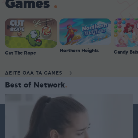
Games
Northern Heights
Candy Bub
Cut The Rope
ΔΕΙΤΕ ΟΛΑ ΤΑ GAMES
Best of Network