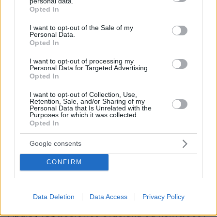
personal data.
grant or deny consent to Google and its third-party tags to
Opted In
use your data for below specified purposes in below Google
ΠΡΟΓΝΩΣΗ ΓΙΑ ΑΥΡΙΟ ΠΑΡΑΣΚΕΥΗ 15-04-
consent section.
I want to opt-out of the Sale of my
Personal Data.
2022
Opted In
Γενικά αίθριος καιρός, με αραιές νεφώσεις. Η
I want to opt-out of processing my
ορατότητα τις πρωινές ώρες θα είναι τοπικά
Personal Data for Targeted Advertising.
περιορισμένη κυρίως στα δυτικά.
Opted In
Οι άνεμοι θα πνέουν στα δυτικά ανατολικοί 4
I want to opt-out of Collection, Use,
με 6 και στο νότιο Ιόνιο τοπικά 7 μποφόρ και
Retention, Sale, and/or Sharing of my
Personal Data that Is Unrelated with the
στα ανατολικά από βόρειες διευθύνσεις 3 με 5
Purposes for which it was collected.
Opted In
και στο Αιγαίο τοπικά 6 μποφόρ.
Η θερμοκρασία θα σημειώσει μικρή άνοδο σε
Google consents
όλη τη χώρα και θα φθάσει τους 20 με 22 και
τοπικά στα ηπειρωτικά τους 23 βαθμούς
CONFIRM
Κελσίου.
Data Deletion
Data Access
Privacy Policy
ΣΑΒΒΑΤΟ 16-04-2022
Αραιές νεφώσεις που σταδιακά θα πυκνώσουν