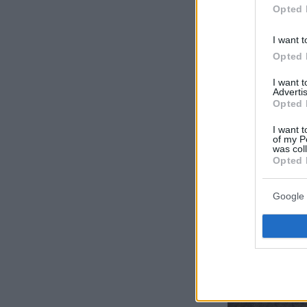
Opted 
I want t
Opted 
I want 
Advertis
Opted 
I want t
of my P
was col
Opted 
Google 