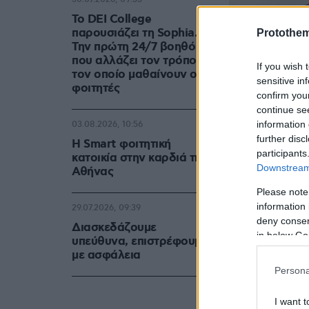
Το DEI College
παρουσιάζει τη Sophia.
Protothe
Την πρώτη 24/7 βοηθό AI
που αλλάζει τον τρόπο με
If you wish 
τον οποίο μαθαίνουν οι
sensitive in
φοιτητές
confirm you
continue se
information 
03.08.2026, 10:56
further disc
Η Smart φοιτητική
participants
κατοικία στην καρδιά της
Downstream 
Αθήνας
Please note
information 
29.07.2026, 09:39
deny consent
Διασκεδάζουμε
in below Go
υπεύθυνα, επιστρέφουμε
με ασφάλεια
Persona
I want t