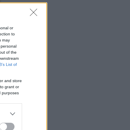
sonal or
ection to
ou may
 personal
out of the
 downstream
B’s List of
er and store
to grant or
ed purposes