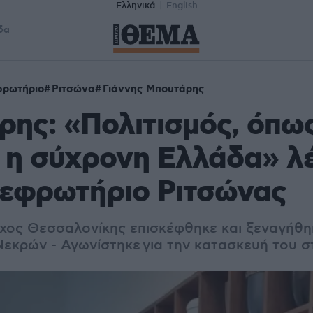
Ελληνικά
English
δα
φρωτήριο
Ριτσώνα
Γιάννης Μπουτάρης
ης: «Πολιτισμός, όπως
ι η σύχρονη Ελλάδα» λ
τεφρωτήριο Ριτσώνας
χος Θεσσαλονίκης επισκέφθηκε και ξεναγήθη
κρών - Αγωνίστηκε για την κατασκευή του σ