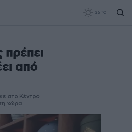
26
°C
 πρέπει
έει από
κε στο
Κέντρο
τη χώρα