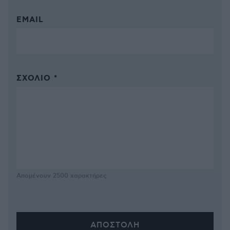
EMAIL
ΣΧΌΛΙΟ *
Απομένουν
2500
χαρακτήρες