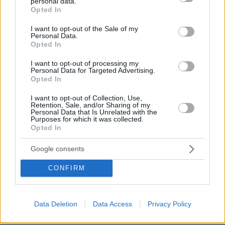
personal data.
grant or deny consent to Google and its third-party tags to
Opted In
πριν 20 λεπτά
use your data for below specified purposes in below Google
Υπερτροφές: Ο Νο1 καρπός που πρέπει όλοι να τρώμε –
consent section.
I want to opt-out of the Sale of my
Δεν είναι τα αμύγδαλα
Personal Data.
Opted In
πριν 22 λεπτά
Δάκρυσε ο Άντι Μπέρναμ για τον πατέρα του που έχει
I want to opt-out of processing my
Αλτσχάιμερ: Η αντίδρασή του όταν τον είδε να
Personal Data for Targeted Advertising.
αναλαμβάνει την πρωθυπουργία, δείτε βίντεο
Opted In
πριν 27 λεπτά
I want to opt-out of Collection, Use,
Μουσακάς: Η μπεσαμέλ, τα λαχανικά και το τηγάνισμα
Retention, Sale, and/or Sharing of my
Personal Data that Is Unrelated with the
της μελιτζάνας, σύμφωνα με τους σεφ
Purposes for which it was collected.
Opted In
πριν 27 λεπτά
Momwashing: Όταν μια επιχείρηση αγαπάει τη
Google consents
μητρότητα μόνο στα λόγια αλλά όχι στα έργα
πριν 29 λεπτά
CONFIRM
Συμπαίκτης του Τζόλη ο Μπρούνο Γκιμαράες:
Ανακοινώθηκε από την Άρσεναλ ο Βραζιλιάνος
πριν 37 λεπτά
Data Deletion
Data Access
Privacy Policy
Οι ωραιότερες παραλίες της Πάρου