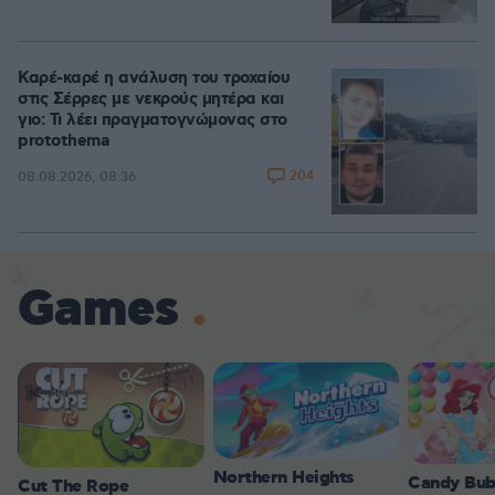
Καρέ-καρέ η ανάλυση του τροχαίου
στις Σέρρες με νεκρούς μητέρα και
γιο: Τι λέει πραγματογνώμονας στο
protothema
204
08.08.2026, 08:36
Games
Northern Heights
Candy Bub
Cut The Rope