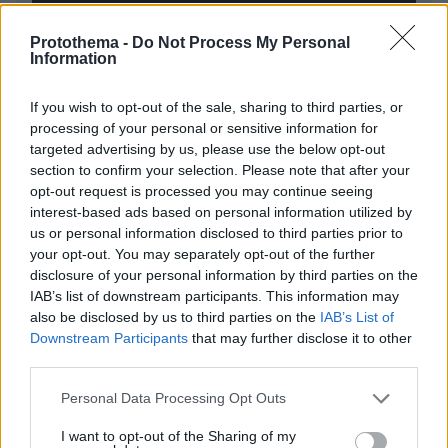
Protothema -
Do Not Process My Personal
Information
* Υποχρεωτικά πεδία
If you wish to opt-out of the sale, sharing to third parties, or
processing of your personal or sensitive information for
ΡΟΗ ΕΙΔΗΣΕΩΝ
targeted advertising by us, please use the below opt-out
section to confirm your selection. Please note that after your
Ειδήσεις
Δημοφιλή
Σχολιασμένα
opt-out request is processed you may continue seeing
interest-based ads based on personal information utilized by
us or personal information disclosed to third parties prior to
πριν 6 λεπτά
your opt-out. You may separately opt-out of the further
Οπαδός του ΟΦΗ έβγαλε εισιτήριο διαρκείας στον 2
μηνών γιο του: «Είναι οικογένεια, είναι παράδοση»,
disclosure of your personal information by third parties on the
έγραψε η ΠΑΕ, δείτε βίντεο
IAB’s list of downstream participants. This information may
also be disclosed by us to third parties on the
IAB’s List of
πριν 7 λεπτά
Downstream Participants
that may further disclose it to other
Διακοπές στη Δυτική Πελοπόννησο: Ιστορία, θάλασσα
third parties.
και καταρράκτες
Please note that this website/app uses one or more Google
Personal Data Processing Opt Outs
πριν 7 λεπτά
services and may gather and store information including but
Φωτιά σε χαμηλή βλάστηση στην Ευκαρπία Κιλκίς,
not limited to your visit or usage behaviour. You may click to
I want to opt-out of the Sharing of my
σηκώθηκαν τρία αεροσκάφη