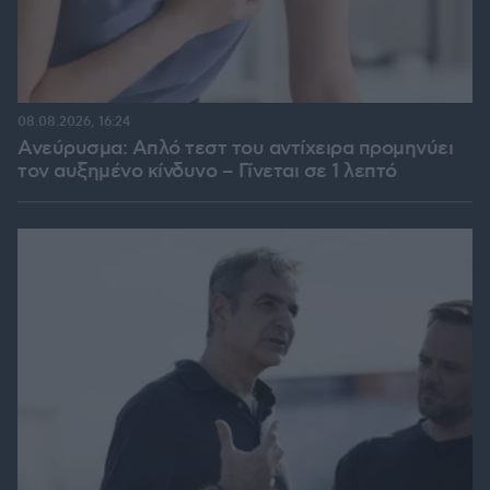
08.08.2026, 16:24
Ανεύρυσμα: Απλό τεστ του αντίχειρα προμηνύει
τον αυξημένο κίνδυνο – Γίνεται σε 1 λεπτό