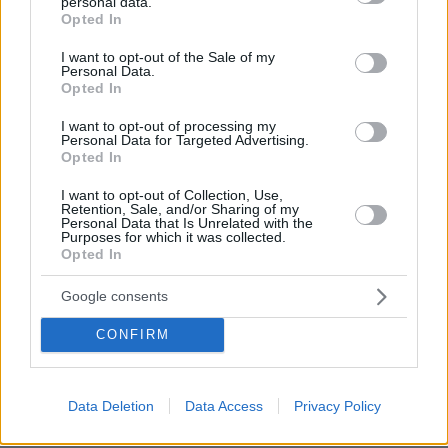
personal data.
grant or deny consent to Google and its third-party tags to
Opted In
use your data for below specified purposes in below Google
consent section.
I want to opt-out of the Sale of my
Personal Data.
Opted In
I want to opt-out of processing my
Personal Data for Targeted Advertising.
30.07.2026, 09:33
Opted In
Το DEI College παρουσιάζει τη Sophia. Την πρώτη 24/7
βοηθό AI που αλλάζει τον τρόπο με τον οποίο μαθαίνουν οι
I want to opt-out of Collection, Use,
φοιτητές
Retention, Sale, and/or Sharing of my
Personal Data that Is Unrelated with the
Purposes for which it was collected.
Opted In
03.08.2026, 10:56
Η Smart φοιτητική κατοικία στην καρδιά της Αθήνας
Google consents
29.07.2026, 09:39
CONFIRM
Διασκεδάζουμε υπεύθυνα, επιστρέφουμε με ασφάλεια
Data Deletion
Data Access
Privacy Policy
ΡΟΗ ΕΙΔΗΣΕΩΝ