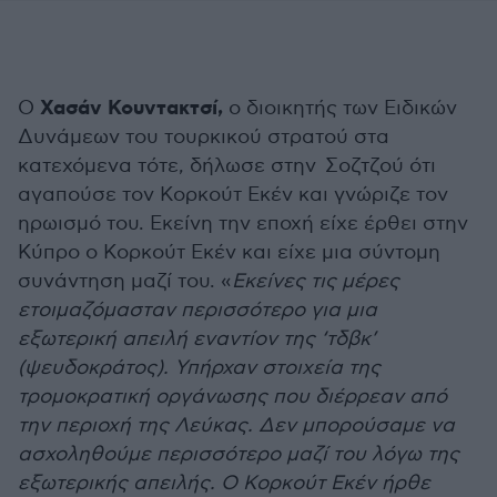
Χασάν Κουντακτσί,
Ο
ο διοικητής των Ειδικών
Δυνάμεων του τουρκικού στρατού στα
κατεχόμενα τότε, δήλωσε στην Σοζτζού ότι
αγαπούσε τον Κορκούτ Εκέν και γνώριζε τον
ηρωισμό του. Εκείνη την εποχή είχε έρθει στην
Κύπρο ο Κορκούτ Εκέν και είχε μια σύντομη
συνάντηση μαζί του. «
Εκείνες τις μέρες
ετοιμαζόμασταν περισσότερο για μια
εξωτερική απειλή εναντίον της ‘τδβκ’
(ψευδοκράτος). Υπήρχαν στοιχεία της
τρομοκρατική οργάνωσης που διέρρεαν από
την περιοχή της Λεύκας. Δεν μπορούσαμε να
ασχοληθούμε περισσότερο μαζί του λόγω της
εξωτερικής απειλής. Ο Κορκούτ Εκέν ήρθε