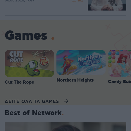
162
06.08.2026, 17:49
Games
Northern Heights
Candy Bub
Cut The Rope
ΔΕΙΤΕ ΟΛΑ ΤΑ GAMES
Best of Network