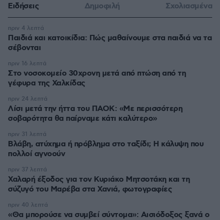
Ειδήσεις
Δημοφιλή
Σχολιασμένα
πριν 4 λεπτά
Παιδιά και κατοικίδια: Πώς μαθαίνουμε στα παιδιά να τα
σέβονται
πριν 16 λεπτά
Στο νοσοκομείο 30χρονη μετά από πτώση από τη
γέφυρα της Χαλκίδας
πριν 24 λεπτά
Λίσι μετά την ήττα του ΠΑΟΚ: «Με περισσότερη
σοβαρότητα θα παίρναμε κάτι καλύτερο»
πριν 31 λεπτά
Βλάβη, ατύχημα ή πρόβλημα στο ταξίδι; Η κάλυψη που
πολλοί αγνοούν
πριν 37 λεπτά
Χαλαρή έξοδος για τον Κυριάκο Μητσοτάκη και τη
σύζυγό του Μαρέβα στα Χανιά, φωτογραφίες
πριν 40 λεπτά
«Θα μπορούσε να συμβεί σύντομα»: Αισιόδοξος ξανά ο