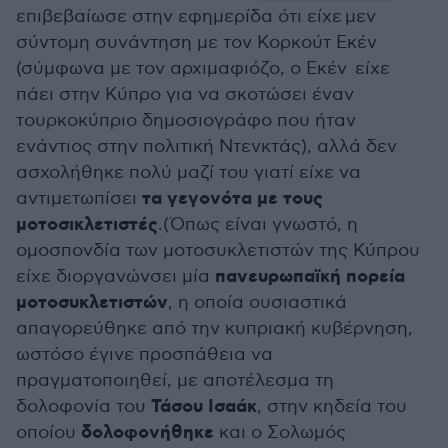
επιβεβαίωσε στην εφημερίδα ότι είχε μεν
σύντομη συνάντηση με τον Κορκούτ Εκέν
(σύμφωνα με τον αρχιμαφιόζο, ο Εκέν είχε
πάει στην Κύπρο για να σκοτώσει έναν
τουρκοκύπριο δημοσιογράφο που ήταν
ενάντιος στην πολιτική Ντενκτάς), αλλά δεν
ασχολήθηκε πολύ μαζί του γιατί είχε να
τα γεγονότα με τους
αντιμετωπίσει
μοτοσικλετιστές
.(Όπως είναι γνωστό, η
ομοσπονδία των μοτοσυκλετιστών της Κύπρου
πανευρωπαϊκή πορεία
είχε διοργανώνσει μία
μοτοσυκλετιστών
, η οποία ουσιαστικά
απαγορεύθηκε από την κυπριακή κυβέρνηση,
ωστόσο έγινε προσπάθεια να
πραγματοποιηθεί, με αποτέλεσμα τη
Τάσου Ισαάκ
δολοφονία του
, στην κηδεία του
δολοφονήθηκε
οποίου
και ο Σολωμός