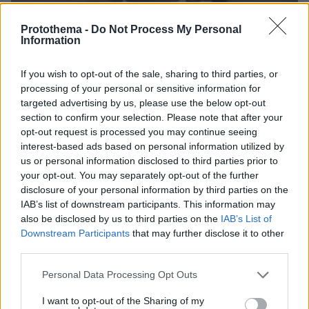
26.05.2021, 19:28
Protothema -
Do Not Process My Personal
Information
Τουρκία: Ο αρχιμαφιόζος συνεχίζει ακάθεκτος να «δείχνει»
το περιβάλλον Ερντογάν
If you wish to opt-out of the sale, sharing to third parties, or
processing of your personal or sensitive information for
Thema Insights
targeted advertising by us, please use the below opt-out
section to confirm your selection. Please note that after your
opt-out request is processed you may continue seeing
interest-based ads based on personal information utilized by
us or personal information disclosed to third parties prior to
your opt-out. You may separately opt-out of the further
disclosure of your personal information by third parties on the
IAB’s list of downstream participants. This information may
also be disclosed by us to third parties on the
IAB’s List of
Downstream Participants
that may further disclose it to other
third parties.
Please note that this website/app uses one or more Google
Personal Data Processing Opt Outs
services and may gather and store information including but
not limited to your visit or usage behaviour. You may click to
I want to opt-out of the Sharing of my