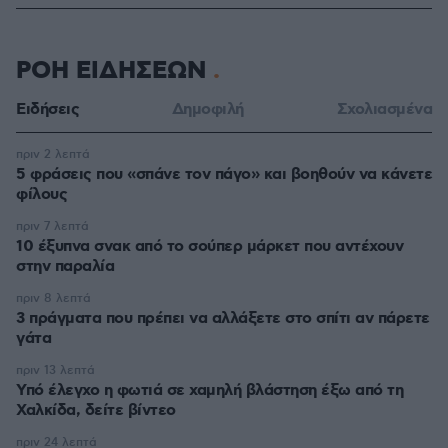
ΡΟΗ ΕΙΔΗΣΕΩΝ
Ειδήσεις
Δημοφιλή
Σχολιασμένα
πριν 2 λεπτά
5 φράσεις που «σπάνε τον πάγο» και βοηθούν να κάνετε
φίλους
πριν 7 λεπτά
10 έξυπνα σνακ από το σούπερ μάρκετ που αντέχουν
στην παραλία
πριν 8 λεπτά
3 πράγματα που πρέπει να αλλάξετε στο σπίτι αν πάρετε
γάτα
πριν 13 λεπτά
Υπό έλεγχο η φωτιά σε χαμηλή βλάστηση έξω από τη
Χαλκίδα, δείτε βίντεο
πριν 24 λεπτά