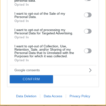
personal data.
grant or deny consent to Google and its third-party tags to
Opted In
use your data for below specified purposes in below Google
consent section.
I want to opt-out of the Sale of my
Πώς διασώθηκε ο 33χρονος από τον
Personal Data.
βράχο των 20 μέτρων στη Μήλο, δείτε
Opted In
φωτογραφίες από την επιχείρηση στη
Φυριπλάκα
I want to opt-out of processing my
Personal Data for Targeted Advertising.
Opted In
53
10.08.2026, 16:32
I want to opt-out of Collection, Use,
Retention, Sale, and/or Sharing of my
Personal Data that Is Unrelated with the
Purposes for which it was collected.
Forbes: Οι καλύτεροι προορισμοί στον
Opted In
κόσμο για να ζήσεις μετά την
σύνταξη, ανάμεσά τους και τέσσερις
Google consents
πόλεις της Ελλάδας
302
10.08.2026, 11:37
CONFIRM
Data Deletion
Data Access
Privacy Policy
Όταν ο Στέλιος Ράμφος μιλούσε στον
Δανίκα για την Ελλάδα, τη Μεγάλη