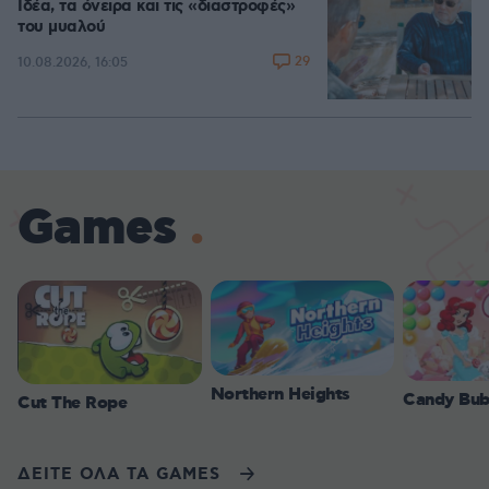
Ιδέα, τα όνειρα και τις «διαστροφές»
του μυαλού
29
10.08.2026, 16:05
Games
Northern Heights
Candy Bub
Cut The Rope
ΔΕΙΤΕ ΟΛΑ ΤΑ GAMES