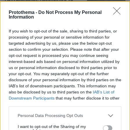
πάρω τον Γιόκιτς φέτος, θα το κάνω
του χρόνου, ήταν λάθος που κατέβηκε
Protothema -
Do Not Process My Personal
το λάβαρο του Μποντίρογκα
Information
104
10.08.2026, 18:29
If you wish to opt-out of the sale, sharing to third parties, or
processing of your personal or sensitive information for
targeted advertising by us, please use the below opt-out
section to confirm your selection. Please note that after your
Η σκοτεινή ιστορία πίσω από τη δόξα:
Όταν ο Κρίστοφερ Νόλαν
opt-out request is processed you may continue seeing
εκλιπαρούσε να μην καταδικαστεί ο
interest-based ads based on personal information utilized by
αδελφός του για υπόθεση δολοφονίας
us or personal information disclosed to third parties prior to
στην Κόστα Ρίκα
your opt-out. You may separately opt-out of the further
disclosure of your personal information by third parties on the
3
10.08.2026, 20:48
IAB’s list of downstream participants. This information may
also be disclosed by us to third parties on the
IAB’s List of
Downstream Participants
that may further disclose it to other
«Σκεφτόμουν την αυτοκτονία»
third parties.
εξομολογήθηκε ο Μπραντ Πιτ για την
περίοδο του χωρισμού από την
Please note that this website/app uses one or more Google
Personal Data Processing Opt Outs
Αντζελίνα Τζολί
services and may gather and store information including but
19
10.08.2026, 18:23
not limited to your visit or usage behaviour. You may click to
I want to opt-out of the Sharing of my