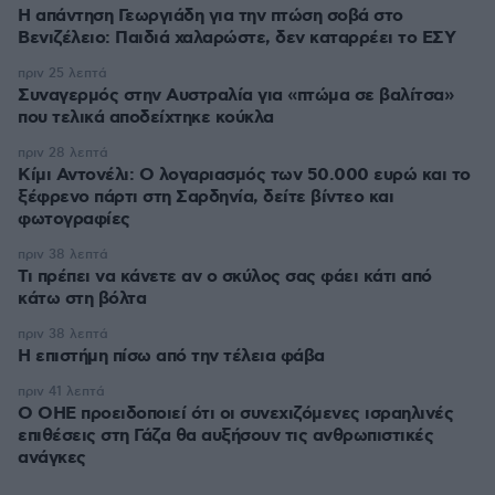
Η απάντηση Γεωργιάδη για την πτώση σοβά στο
Βενιζέλειο: Παιδιά χαλαρώστε, δεν καταρρέει το ΕΣΥ
πριν 25 λεπτά
Συναγερμός στην Αυστραλία για «πτώμα σε βαλίτσα»
που τελικά αποδείχτηκε κούκλα
πριν 28 λεπτά
Κίμι Αντονέλι: Ο λογαριασμός των 50.000 ευρώ και το
ξέφρενο πάρτι στη Σαρδηνία, δείτε βίντεο και
φωτογραφίες
πριν 38 λεπτά
Τι πρέπει να κάνετε αν ο σκύλος σας φάει κάτι από
κάτω στη βόλτα
πριν 38 λεπτά
Η επιστήμη πίσω από την τέλεια φάβα
πριν 41 λεπτά
Ο ΟΗΕ προειδοποιεί ότι οι συνεχιζόμενες ισραηλινές
επιθέσεις στη Γάζα θα αυξήσουν τις ανθρωπιστικές
ανάγκες