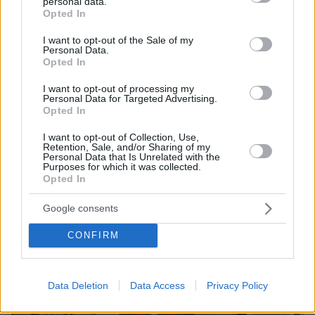
personal data.
grant or deny consent to Google and its third-party tags to
Opted In
use your data for below specified purposes in below Google
consent section.
I want to opt-out of the Sale of my
Personal Data.
Opted In
I want to opt-out of processing my
Personal Data for Targeted Advertising.
Opted In
I want to opt-out of Collection, Use,
Retention, Sale, and/or Sharing of my
08.08.2026, 21:22
Personal Data that Is Unrelated with the
Για ανθρωποκτονία από αμέλεια κατηγορούνται οι
Purposes for which it was collected.
Opted In
γονείς του 4χρονου και ο ιδιοκτήτης του beach
bar στην Πάρο: Πώς έγινε η τραγωδία
Google consents
CONFIRM
Data Deletion
Data Access
Privacy Policy