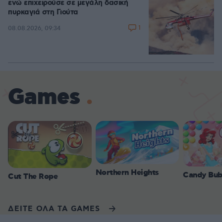
ενώ επιχειρούσε σε μεγάλη δασική
πυρκαγιά στη Γιούτα
1
08.08.2026, 09:34
Games
Northern Heights
Candy Bub
Cut The Rope
ΔΕΙΤΕ ΟΛΑ ΤΑ GAMES