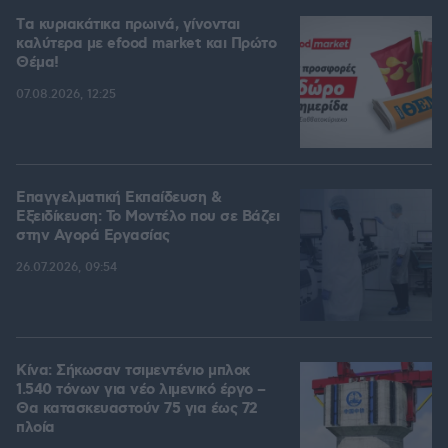
Tα κυριακάτικα πρωινά, γίνονται
καλύτερα με efood market και Πρώτο
Θέμα!
07.08.2026, 12:25
Επαγγελματική Εκπαίδευση &
Εξειδίκευση: Το Mοντέλο που σε Bάζει
στην Aγορά Eργασίας
26.07.2026, 09:54
Κίνα: Σήκωσαν τσιμεντένιο μπλοκ
1.540 τόνων για νέο λιμενικό έργο –
Θα κατασκευαστούν 75 για έως 72
πλοία