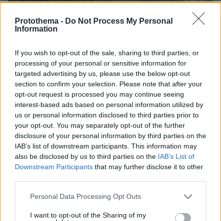
Protothema -
Do Not Process My Personal
Information
08.08.2026, 18:08
If you wish to opt-out of the sale, sharing to third parties, or
Μυστήριο 3.500 ετών στη Σαντορίνη: Ο 15χρονος
processing of your personal or sensitive information for
που δεν πρόλαβε να ξεφύγει από το τσουνάμι
targeted advertising by us, please use the below opt-out
μπορεί ν' αλλάξει τη χρονολογία της μεγάλης
section to confirm your selection. Please note that after your
έκρηξης
opt-out request is processed you may continue seeing
interest-based ads based on personal information utilized by
us or personal information disclosed to third parties prior to
your opt-out. You may separately opt-out of the further
disclosure of your personal information by third parties on the
IAB’s list of downstream participants. This information may
also be disclosed by us to third parties on the
IAB’s List of
Downstream Participants
that may further disclose it to other
third parties.
Please note that this website/app uses one or more Google
Personal Data Processing Opt Outs
services and may gather and store information including but
not limited to your visit or usage behaviour. You may click to
I want to opt-out of the Sharing of my