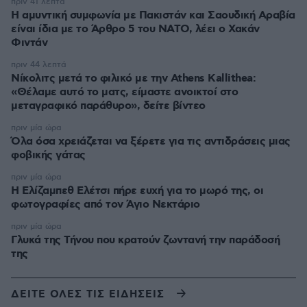
πριν 41 λεπτά
Η αμυντική συμφωνία με Πακιστάν και Σαουδική Αραβία
είναι ίδια με το Άρθρο 5 του ΝΑΤΟ, λέει ο Χακάν
Φιντάν
πριν 44 λεπτά
Νίκολιτς μετά το φιλικό με την Athens Kallithea:
«Θέλαμε αυτό το ματς, είμαστε ανοικτοί στο
μεταγραφικό παράθυρο», δείτε βίντεο
πριν μία ώρα
Όλα όσα χρειάζεται να ξέρετε για τις αντιδράσεις μιας
φοβικής γάτας
πριν μία ώρα
Η Ελίζαμπεθ Ελέτσι πήρε ευχή για το μωρό της, οι
φωτογραφίες από τον Άγιο Νεκτάριο
πριν μία ώρα
Γλυκά της Τήνου που κρατούν ζωντανή την παράδοσή
της
ΔΕΙΤΕ ΟΛΕΣ ΤΙΣ ΕΙΔΗΣΕΙΣ