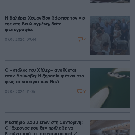
Η Βαλέρια Χοψονίδου βάφτισε τον γιο
της στη Βουλιαγμένη, δείτε
φωτογραφίες
7
09.08.2026, 09:44
Ο «στόλος του Χίτλερ» αναδύεται
στον Δούναβη: Η ξηρασία φέρνει στο
φως τα ναυάγια των Ναζί
9
09.08.2026, 11:06
Μυστήριο 3.500 ετών στη Σαντορίνη:
Ο 15χρονος που δεν πρόλαβε να
ξεφύγει από το τσουνάμι μπορεί ν'