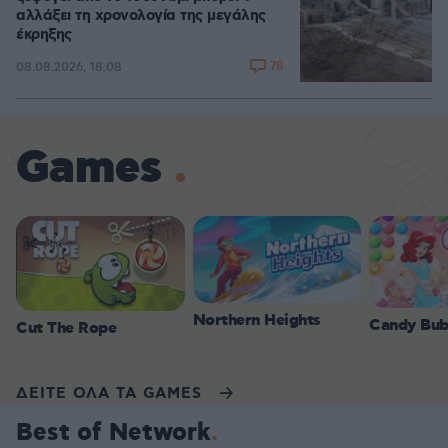
αλλάξει τη χρονολογία της μεγάλης
έκρηξης
78
08.08.2026, 18:08
Games
Northern Heights
Candy Bub
Cut The Rope
ΔΕΙΤΕ ΟΛΑ ΤΑ GAMES
Best of Network