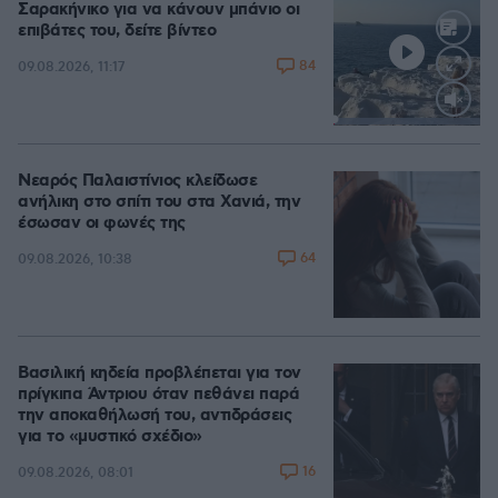
Σαρακήνικο για να κάνουν μπάνιο οι
επιβάτες του, δείτε βίντεο
84
09.08.2026, 11:17
Loaded
:
100.00%
Νεαρός Παλαιστίνιος κλείδωσε
ανήλικη στο σπίτι του στα Χανιά, την
έσωσαν οι φωνές της
64
09.08.2026, 10:38
Βασιλική κηδεία προβλέπεται για τον
πρίγκιπα Άντριου όταν πεθάνει παρά
την αποκαθήλωσή του, αντιδράσεις
για το «μυστικό σχέδιο»
16
09.08.2026, 08:01