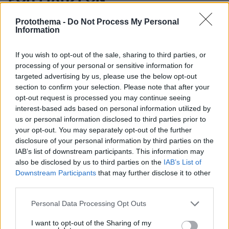
ΡΟΗ ΕΙΔΗΣΕΩΝ
Ειδήσεις
Δημοφιλή
Σχολιασμένα
Protothema -
Do Not Process My Personal
Information
πριν 9 λεπτά
Η απογοήτευση της Μπρίτνεϊ Σπίαρς μετά από μπότοξ:
If you wish to opt-out of the sale, sharing to third parties, or
Κορίτσια πρέπει να είστε προσεκτικές, δεν μπορείς να
processing of your personal or sensitive information for
εμπιστευτείς κανέναν
targeted advertising by us, please use the below opt-out
section to confirm your selection. Please note that after your
πριν 11 λεπτά
opt-out request is processed you may continue seeing
Απαγορεύτηκε η κολύμβηση στο Αρδάνι της Καρπάθου
interest-based ads based on personal information utilized by
γιατί εντοπίστηκαν παλιά πυρομαχικά
us or personal information disclosed to third parties prior to
πριν 20 λεπτά
your opt-out. You may separately opt-out of the further
Η Ισπανία έλεγξε περίπου 200 αφίξεις ταξιδιωτών από
disclosure of your personal information by third parties on the
την Ιταλία εν μέσω της διαμάχης για τη Σένγκεν
IAB’s list of downstream participants. This information may
also be disclosed by us to third parties on the
IAB’s List of
πριν 22 λεπτά
Το αγαπημένο τρόφιμο που περιέχει 45 φορές
Downstream Participants
that may further disclose it to other
περισσότερα μικροπλαστικά από ένα πλαστικό μπουκάλι
third parties.
πριν 23 λεπτά
Please note that this website/app uses one or more Google
Personal Data Processing Opt Outs
Falcon 9 «καρφώθηκε» στη Σελήνη με 8.700 χλμ./ώρα,
services and may gather and store information including but
το απρόσμενο «δώρο» στους επιστήμονες
not limited to your visit or usage behaviour. You may click to
I want to opt-out of the Sharing of my