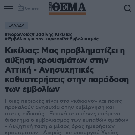
Games
ΕΛΛΑΔΑ
Column
Column
Κορωνοϊός
Βασίλης Κικίλιας
1
2
Εμβόλιο για τον κορωνοϊό
Εμβολιασμός
Κικίλιας: Μας προβληματίζει η
αύξηση κρουσμάτων στην
Αττική - Ανησυχητικές
καθυστερήσεις στην παράδοση
των εμβολίων
Ποιες περιοχές είναι στο «κόκκινο» και ποιες
προκαλούν ανησυχία στην κυβέρνηση και
στους ειδικούς - Ξεκινά το αμέσως επόμενο
διάστημα ο εμβολιασμός των ευπαθών ομάδων
- Αυξητική τάση ο μέσος όρος ημερήσιων
κρουσμάτων - Αιχμές του υπουργού Υγείας