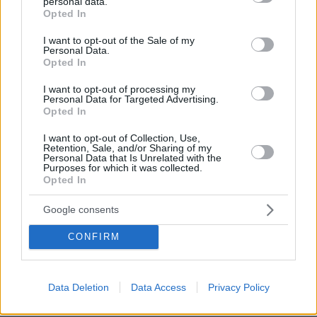
personal data.
grant or deny consent to Google and its third-party tags to
πριν 23 λεπτά
Opted In
use your data for below specified purposes in below Google
Απώλεια κολλαγόνου: Τα πέντε πρώιμα σημάδια που θα
consent section.
παρατηρήσετε στην επιδερμίδα σας
I want to opt-out of the Sale of my
Personal Data.
Opted In
πριν 23 λεπτά
Φάβα: Πώς να τη μαγειρέψετε νόστιμη και βελούδινη –
Ο πλήρης οδηγός
I want to opt-out of processing my
Personal Data for Targeted Advertising.
Opted In
πριν 33 λεπτά
10 στάσεις στην ακτογραμμή της Πελοποννήσου για τις
I want to opt-out of Collection, Use,
βουτιές του καλοκαιριού
Retention, Sale, and/or Sharing of my
Personal Data that Is Unrelated with the
πριν 36 λεπτά
Purposes for which it was collected.
Πέθανε κτηνοτρόφος στη Λέσβο μετά τη θανάτωση του
Opted In
κοπαδιού του λόγω αφθώδους πυρετού
Google consents
πριν 37 λεπτά
Η Νικόλ Κίντμαν ανέβασε φωτογραφίες από τα
CONFIRM
παρασκήνια του «Practical Magic 2» λίγο πριν από την
πολυαναμενόμενη πρεμιέρα
Data Deletion
Data Access
Privacy Policy
ΔΕΙΤΕ ΟΛΕΣ ΤΙΣ ΕΙΔΗΣΕΙΣ