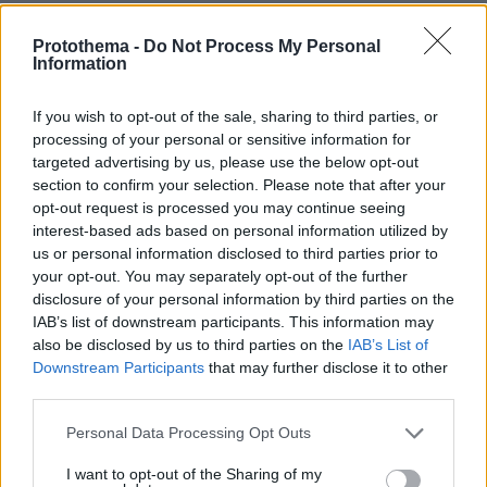
τέτοια γιατί δεν τοχει σε τίποτε να φέρει κανένα
διδακτορικό στα νομικά από τα διεθνώς
Protothema -
Do Not Process My Personal
αναγνωρισμένα πανεπιστήμια του Μαδούρου.
Information
ΑΠΑΝΤΗΣΗ
If you wish to opt-out of the sale, sharing to third parties, or
processing of your personal or sensitive information for
Φιλελευθερος
targeted advertising by us, please use the below opt-out
29.09.2020, 19:43
section to confirm your selection. Please note that after your
Ελπίζω ο Ριχάρδος να τραβήξει μια αστικη αγωγή
opt-out request is processed you may continue seeing
ενάντια στον πρώην πρωθυπουργό που τον δίκασε,
interest-based ads based on personal information utilized by
us or personal information disclosed to third parties prior to
τον καταδίκασε και ανακοίνωσε την απόφασή από
your opt-out. You may separately opt-out of the further
του βήματος της Βουλής. Η ασυδοσία των
disclosure of your personal information by third parties on the
ανεπαγγελτων πολιτικών έναντι των πολιτών πρέπει
IAB’s list of downstream participants. This information may
να σταματήσει.
also be disclosed by us to third parties on the
IAB’s List of
ΑΠΑΝΤΗΣΗ
Downstream Participants
that may further disclose it to other
third parties.
Please note that this website/app uses one or more Google
Personal Data Processing Opt Outs
services and may gather and store information including but
Δημητρης Βελιος
not limited to your visit or usage behaviour. You may click to
I want to opt-out of the Sharing of my