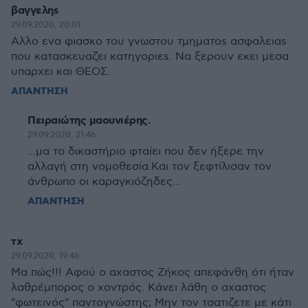
βαγγεληs
29.09.2020, 20:01
Αλλο ενα φιασκο του γνωστου τμηματοs ασφαλειαs
που κατασκευαζει κατηγοριεs. Να ξερουν εκει μεσα
υπαρχει και ΘΕΟΣ.
ΑΠΑΝΤΗΣΗ
Πειραιώτης μαουνιέρης.
29.09.2020, 21:46
...μα το δικαστήριο φταίει που δεν ήξερε την
αλλαγή στη νομοθεσία.Και τον ξεφτίλισαν τον
άνθρωπο οι καραγκιόζηδες...
ΑΠΑΝΤΗΣΗ
τχ
29.09.2020, 19:46
Μα πώς!!! Αφού ο αχαστος Ζήκος απεφάνθη ότι ήταν
λαθρέμπορος ο χοντρός. Κάνει λάθη ο αχαστος
"φωτεινός" παντογνώστης; Μην τον τσατιζετε με κάτι