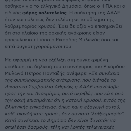
χάθηκαν για το ελληνικό Δημόσιο, όπως ο ΦΠΑ και ο
φόρος πολυτελείας
ειδικός
. Η απάντηση της ΑΑΔΕ
ήταν και πάλι πως δεν τελέστηκε το αδίκημα της
λαθρεμπορίας χρυσού. Έχει δε αξία να επισημανθεί
ότι στο πλαίσιο της αρχικής ανάκρισης είχαν
προφυλακιστεί τόσο ο Ριχάρδος Μυλωνάς όσο και
επτά συγκατηγορούμενοι του.
Με αφορμή τη νέα εξέλιξη στη συγκεκριμένη
υπόθεση, σε δήλωσή του ο συνήγορος του Ριχάρδου
Μυλωνά Πέτρος Πανταζής ανέφερε: «
Σε συνέχεια
της συμπληρωματικής ανάκρισης, που διέταξε το
Δικαστικό Συμβούλιο Αθηνών, η ΑΑΔΕ επανέλαβε,
προς την κα. Ανακρίτρια, αυτό ακριβώς που είχε από
την αρχή επισημάνει: ότι η κατοχή χρυσού, εντός της
Ελληνικής επικράτειας, όπως και η εξαγωγή αυτού,
καθ΄ οιονδήποτε τρόπο , δεν συνιστά "λαθρεμπορία".
Κατά συνέπεια, το Δημόσιο δεν είναι δυνατόν να
απωλέσει δασμούς, τέλη και λοιπές τελωνειακές