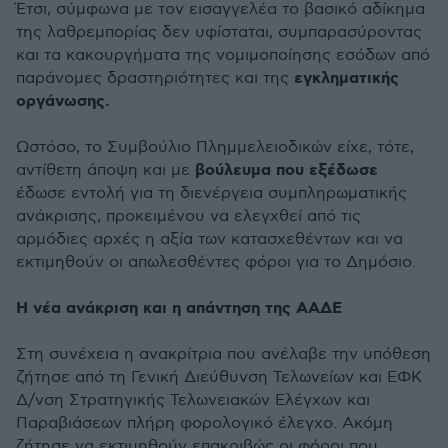
Έτσι, σύμφωνα με τον εισαγγελέα το βασικό αδίκημα
της λαθρεμπορίας δεν υφίσταται, συμπαρασύροντας
και τα κακουργήματα της νομιμοποίησης εσόδων από
εγκληματικής
παράνομες δραστηριότητες και της
οργάνωσης.
Ωστόσο, το Συμβούλιο Πλημμελειοδικών είχε, τότε,
βούλευμα που εξέδωσε
αντίθετη άποψη και με
έδωσε εντολή για τη διενέργεια συμπληρωματικής
ανάκρισης, προκειμένου να ελεγχθεί από τις
αρμόδιες αρχές η αξία των κατασχεθέντων και να
εκτιμηθούν οι απωλεσθέντες φόροι για το Δημόσιο.
Η νέα ανάκριση και η απάντηση της ΑΑΔΕ
Στη συνέχεια η ανακρίτρια που ανέλαβε την υπόθεση
ζήτησε από τη Γενική Διεύθυνση Τελωνείων και ΕΦΚ
Δ/νση Στρατηγικής Τελωνειακών Ελέγχων και
Παραβιάσεων πλήρη φορολογικό έλεγχο. Ακόμη
ζήτησε να εκτιμηθούν επακριβώς οι φόροι που