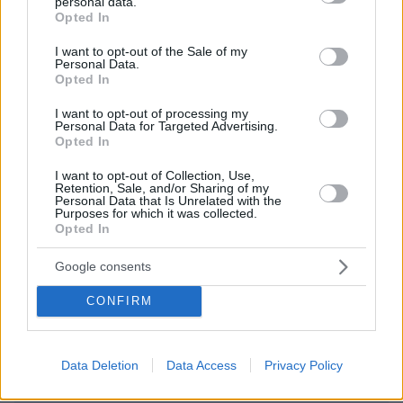
personal data.
29.09.2020, 19:41
grant or deny consent to Google and its third-party tags to
Opted In
use your data for below specified purposes in below Google
Ο Τσιπρας τον ειχε ηδη καταδικασει. Αυτο δεν το
consent section.
ειδε ο εισαγγελεασ;
I want to opt-out of the Sale of my
Personal Data.
ΑΠΑΝΤΗΣΗ
Opted In
I want to opt-out of processing my
Γλυκά ρωτάω
Personal Data for Targeted Advertising.
Opted In
29.09.2020, 19:41
Ριχάρδος είναι εκείνος που προστάτευαν τα τάγματα
I want to opt-out of Collection, Use,
κουκουλοφόρων του Σύριζα ή απλή συνωνυμία;
Retention, Sale, and/or Sharing of my
Personal Data that Is Unrelated with the
ΑΠΑΝΤΗΣΗ
Purposes for which it was collected.
Opted In
Google consents
ΦΟΡΤΩΣΗ ΠΕΡΙΣΣΟΤΕΡΩΝ ΣΧΟΛΙΩΝ
CONFIRM
ΠΡΟΣΘΗΚΗ ΣΧΟΛΙΟΥ
Data Deletion
Data Access
Privacy Policy
ΌΝΟΜΑ *