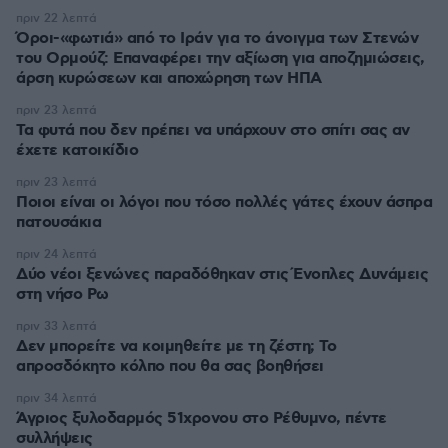
πριν 22 λεπτά
Όροι-«φωτιά» από το Ιράν για το άνοιγμα των Στενών
του Ορμούζ: Επαναφέρει την αξίωση για αποζημιώσεις,
άρση κυρώσεων και αποχώρηση των ΗΠΑ
πριν 23 λεπτά
Τα φυτά που δεν πρέπει να υπάρχουν στο σπίτι σας αν
έχετε κατοικίδιο
πριν 23 λεπτά
Ποιοι είναι οι λόγοι που τόσο πολλές γάτες έχουν άσπρα
πατουσάκια
πριν 24 λεπτά
Δύο νέοι ξενώνες παραδόθηκαν στις Ένοπλες Δυνάμεις
στη νήσο Ρω
πριν 33 λεπτά
Δεν μπορείτε να κοιμηθείτε με τη ζέστη; Το
απροσδόκητο κόλπο που θα σας βοηθήσει
πριν 34 λεπτά
Άγριος ξυλοδαρμός 51χρονου στο Ρέθυμνο, πέντε
συλλήψεις