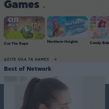
Games
Northern Heights
Candy Bub
Cut The Rope
ΔΕΙΤΕ ΟΛΑ ΤΑ GAMES
Best of Network