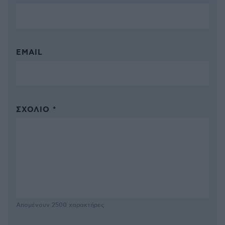
EMAIL
ΣΧΌΛΙΟ *
Απομένουν
2500
χαρακτήρες