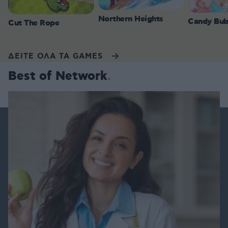
Northern Heights
Candy Bub
Cut The Rope
ΔΕΙΤΕ ΟΛΑ ΤΑ GAMES
Best of Network