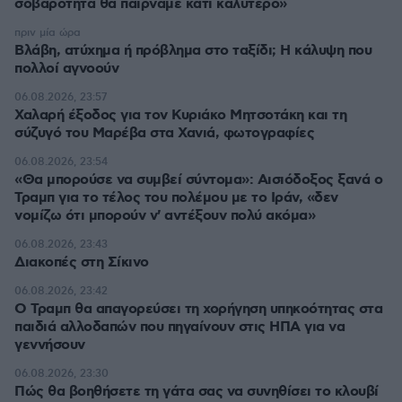
σοβαρότητα θα παίρναμε κάτι καλύτερο»
πριν μία ώρα
Βλάβη, ατύχημα ή πρόβλημα στο ταξίδι; Η κάλυψη που
πολλοί αγνοούν
06.08.2026, 23:57
Χαλαρή έξοδος για τον Κυριάκο Μητσοτάκη και τη
σύζυγό του Μαρέβα στα Χανιά, φωτογραφίες
06.08.2026, 23:54
«Θα μπορούσε να συμβεί σύντομα»: Αισιόδοξος ξανά ο
Τραμπ για το τέλος του πολέμου με το Ιράν, «δεν
νομίζω ότι μπορούν ν' αντέξουν πολύ ακόμα»
06.08.2026, 23:43
Διακοπές στη Σίκινο
06.08.2026, 23:42
Ο Τραμπ θα απαγορεύσει τη χορήγηση υπηκοότητας στα
παιδιά αλλοδαπών που πηγαίνουν στις ΗΠΑ για να
γεννήσουν
06.08.2026, 23:30
Πώς θα βοηθήσετε τη γάτα σας να συνηθίσει το κλουβί