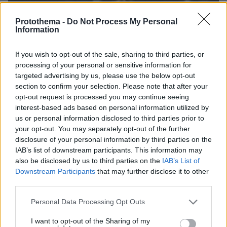
Protothema -
Do Not Process My Personal
Information
If you wish to opt-out of the sale, sharing to third parties, or
processing of your personal or sensitive information for
targeted advertising by us, please use the below opt-out
section to confirm your selection. Please note that after your
opt-out request is processed you may continue seeing
interest-based ads based on personal information utilized by
us or personal information disclosed to third parties prior to
06.08.2026, 23:17
your opt-out. You may separately opt-out of the further
Στη ΓΑΔΑ κρατείται η 46χρονη που κατηγορείται
disclosure of your personal information by third parties on the
για την επίθεση στη Marfin, δείτε βίντεο και
IAB’s list of downstream participants. This information may
φωτογραφίες
also be disclosed by us to third parties on the
IAB’s List of
Downstream Participants
that may further disclose it to other
third parties.
Please note that this website/app uses one or more Google
Personal Data Processing Opt Outs
services and may gather and store information including but
not limited to your visit or usage behaviour. You may click to
I want to opt-out of the Sharing of my