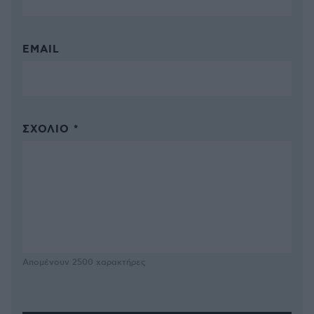
EMAIL
ΣΧΌΛΙΟ *
Απομένουν
2500
χαρακτήρες