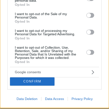
personal data.
grant or deny consent to Google and its third-party tags to
Opted In
use your data for below specified purposes in below Google
consent section.
I want to opt-out of the Sale of my
Personal Data.
Opted In
I want to opt-out of processing my
Personal Data for Targeted Advertising.
Opted In
I want to opt-out of Collection, Use,
Retention, Sale, and/or Sharing of my
Personal Data that Is Unrelated with the
Purposes for which it was collected.
Opted In
Google consents
CONFIRM
06.08.2026, 21:23
Πώς έγινε η τραγωδία με την νεκρή μητέρα στα
Μάλια: Βούτηξε για να βοηθήσει τη φίλη της και
Data Deletion
Data Access
Privacy Policy
πνίγηκε, τα παιδιά φώναζαν για βοήθεια